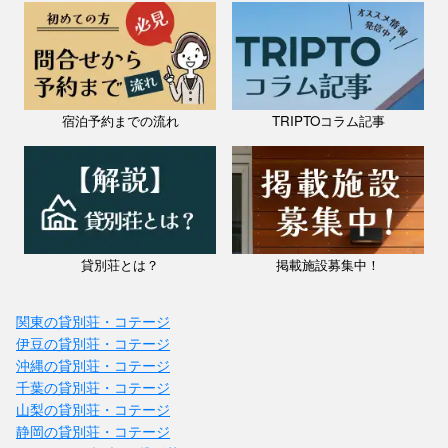
宮崎県 / 日南・都城・えびの
ながたんち
料金：1泊（6名）￥35,100～
宿泊予約までの流れ
TRIPTOコラム記事
定員：20名
自然に癒されながら、思いきり遊べる時間を過ごせる場所＿＿ ながた
んちは、山と田んぼと川に囲まれた、 のどかな大自然に囲まれた場所
に佇む「1日1組限定」の完全プライベート空間🌳 誰にも気をつかわ
ず...
貸別荘とは？
掲載施設募集中！
関東の貸別荘・コテージ
伊豆の貸別荘・コテージ
沖縄の貸別荘・コテージ
千葉の貸別荘・コテージ
山梨の貸別荘・コテージ
静岡の貸別荘・コテージ