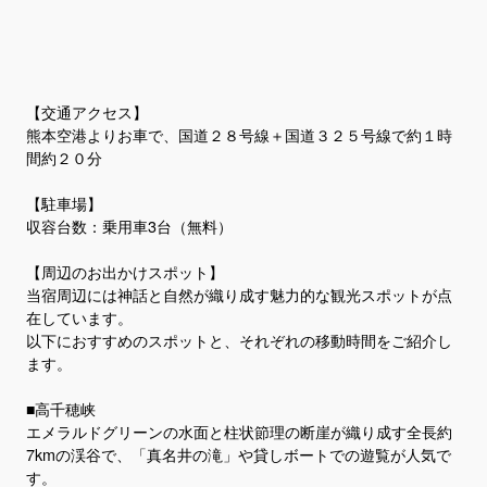
【交通アクセス】
熊本空港よりお車で、国道２８号線＋国道３２５号線で約１時
間約２０分
【駐車場】
収容台数：乗用車3台（無料）
【周辺のお出かけスポット】
当宿周辺には神話と自然が織り成す魅力的な観光スポットが点
在しています。
以下におすすめのスポットと、それぞれの移動時間をご紹介し
ます。
■高千穂峡
エメラルドグリーンの水面と柱状節理の断崖が織り成す全長約
7kmの渓谷で、「真名井の滝」や貸しボートでの遊覧が人気で
す。