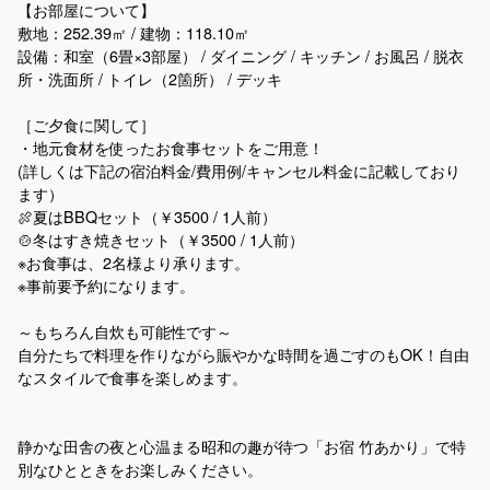
【お部屋について】
敷地：252.39㎡ / 建物：118.10㎡
設備：和室（6畳×3部屋） / ダイニング / キッチン / お風呂 / 脱衣
所・洗面所 / トイレ（2箇所） / デッキ
［ご夕食に関して］
・地元食材を使ったお食事セットをご用意！
(詳しくは下記の宿泊料金/費用例/キャンセル料金に記載しており
ます）
🍖夏はBBQセット（￥3500 / 1人前）
🍲冬はすき焼きセット（￥3500 / 1人前）
※お食事は、2名様より承ります。
※事前要予約になります。
～もちろん自炊も可能性です～
自分たちで料理を作りながら賑やかな時間を過ごすのもOK！自由
なスタイルで食事を楽しめます。
静かな田舎の夜と心温まる昭和の趣が待つ「お宿 竹あかり」で特
別なひとときをお楽しみください。