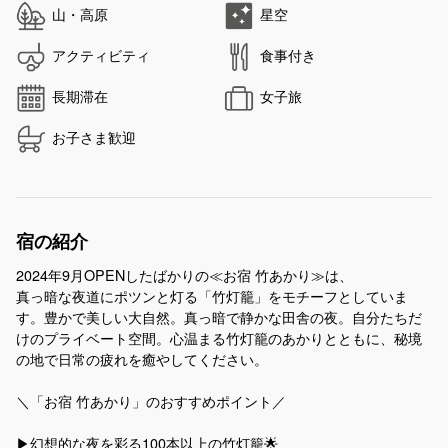
山・高原
星空
アクティビティ
食事付き
長期滞在
女子旅
お子さま歓迎
宿の紹介
2024年9月OPENしたばかりの≪お宿 竹あかり≫は、
真っ暗な夜道にポツンと灯る「竹灯籠」をモチーフとしていま
す。豊かで美しい大自然。真っ暗で静かな田舎の夜。自分たちだ
けのプライベート空間。心温まる竹灯籠のあかりとともに、秘境
の地で日常の疲れを癒やしてください。
＼「お宿 竹あかり」のおすすめポイント／
▶幻想的な夜を彩る100本以上の竹灯籠🌟