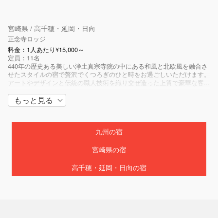
宮崎県 / 高千穂・延岡・日向
正念寺ロッジ
料金：1人あたり¥15,000～
定員：11名
440年の歴史ある美しい浄土真宗寺院の中にある和風と北欧風を融合さ
せたスタイルの宿で贅沢でくつろぎのひと時をお過ごしいただけます。
アートやデザインと伝統の職人技術を織り交ぜ造った上質で豪華な客...
もっと見る
九州の宿
宮崎県の宿
高千穂・延岡・日向の宿