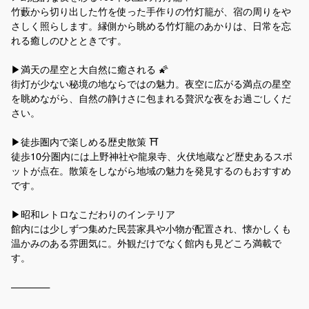
竹藪から切り出した竹を使った手作りの竹灯籠が、宿の周りをや
さしく照らします。縁側から眺める竹灯籠のあかりは、日常を忘
れる癒しのひとときです。
▶満天の星空と大自然に癒される 🌠
街灯が少ない秘境の地ならではの魅力。夜空に広がる満点の星空
を眺めながら、自然の静けさに包まれる贅沢な夜をお過ごしくだ
さい。
▶徒歩圏内で楽しめる歴史散策 ⛩
徒歩10分圏内には上野神社や龍泉寺、火伏地蔵など歴史あるスポ
ットが点在。散策をしながら地域の魅力を発見するのもおすすめ
です。
▶昭和レトロなこだわりのインテリア
館内には少しずつ集めた民芸家具や小物が配置され、懐かしくも
温かみのある雰囲気に。外観だけでなく館内も見どころ満載で
す。
————