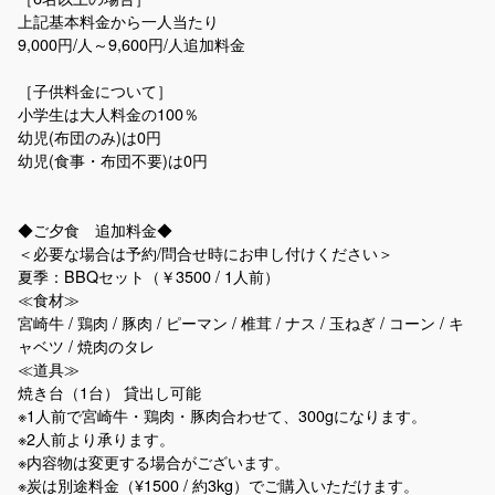
上記基本料金から一人当たり
9,000円/人～9,600円/人追加料金
［子供料金について］
小学生は大人料金の100％
幼児(布団のみ)は0円
幼児(食事・布団不要)は0円
◆ご夕食 追加料金◆
＜必要な場合は予約/問合せ時にお申し付けください＞
夏季：BBQセット（￥3500 / 1人前）
≪食材≫
宮崎牛 / 鶏肉 / 豚肉 / ピーマン / 椎茸 / ナス / 玉ねぎ / コーン / キ
ャベツ / 焼肉のタレ
≪道具≫
焼き台（1台） 貸出し可能
※1人前で宮崎牛・鶏肉・豚肉合わせて、300gになります。
※2人前より承ります。
※内容物は変更する場合がございます。
※炭は別途料金（¥1500 / 約3kg）でご購入いただけます。