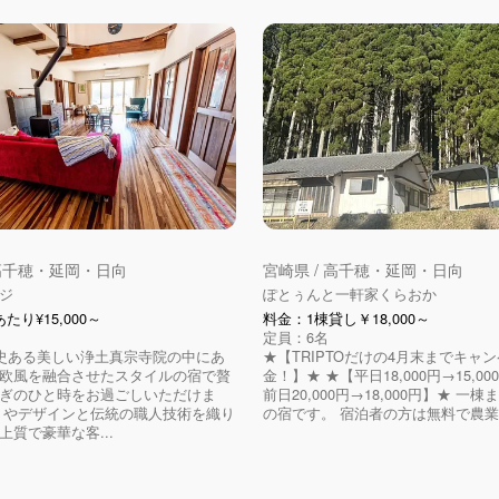
 高千穂・延岡・日向
宮崎県 / 高千穂・延岡・日向
ジ
ぽとぅんと一軒家くらおか
たり¥15,000～
料金：1棟貸し￥18,000～
定員：6名
歴史ある美しい浄土真宗寺院の中にあ
★【TRIPTOだけの4月末までキャ
欧風を融合させたスタイルの宿で贅
金！】★ ★【平日18,000円→15,00
ぎのひと時をお過ごしいただけま
前日20,000円→18,000円】★ 一
トやデザインと伝統の職人技術を織り
の宿です。 宿泊者の方は無料で農業体
上質で豪華な客...