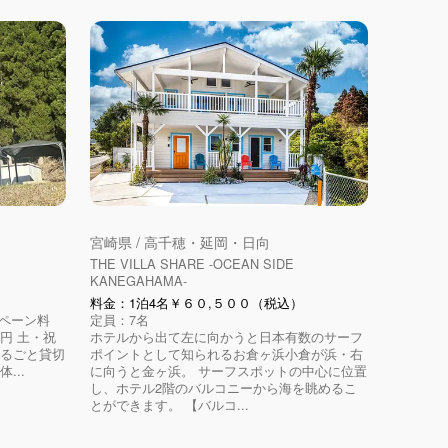
宮崎県 / 高千穂・延岡・日向
THE VILLA SHARE -OCEAN SIDE
KANEGAHAMA-
料金：1泊4名￥６０,５００（税込）
ンペーン料
定員：7名
0円 土・祝
ホテルから出て左に向かうと日本有数のサーフ
棟まるごと貸切
ポイントとして知られるお倉ヶ浜小倉が浜・右
...
に向うと金ヶ浜。 サーフスポットの中心に位置
し、ホテル2階のバルコニーから海を眺めるこ
とができます。 【バルコ...