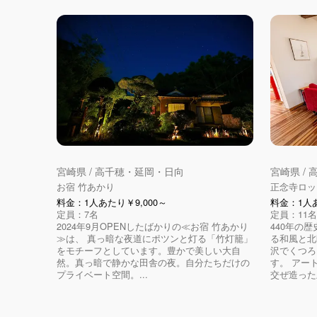
宮崎県 / 高千穂・延岡・日向
宮崎県 /
お宿 竹あかり
正念寺ロッ
料金：1人あたり￥9,000～
料金：1人あ
定員：7名
定員：11名
2024年9月OPENしたばかりの≪お宿 竹あかり
440年の
≫は、 真っ暗な夜道にポツンと灯る「竹灯籠」
る和風と北
をモチーフとしています。豊かで美しい大自
沢でくつろ
然。真っ暗で静かな田舎の夜。自分たちだけの
す。 アー
プライベート空間。...
交ぜ造った