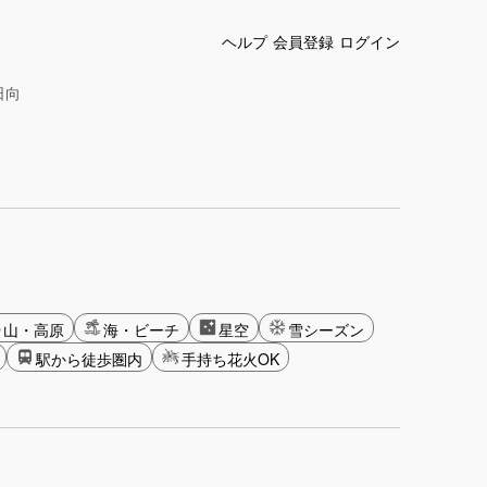
ヘルプ
会員登録
ログイン
日向
山・高原
海・ビーチ
星空
雪シーズン
駅から徒歩圏内
手持ち花火OK