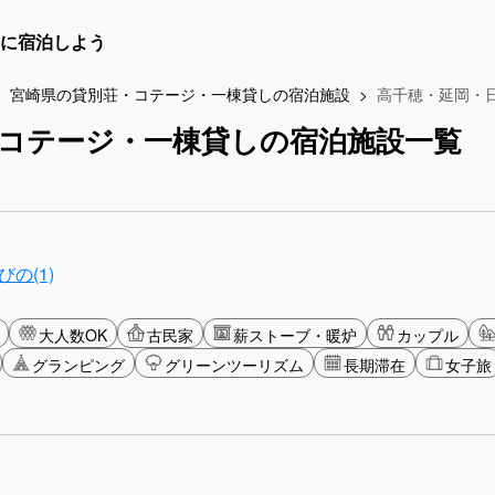
に宿泊しよう
宮崎県の貸別荘・コテージ・一棟貸しの宿泊施設
高千穂・延岡・
コテージ・一棟貸しの宿泊施設一覧
の(1)
大人数OK
古民家
薪ストーブ・暖炉
カップル
グランピング
グリーンツーリズム
長期滞在
女子旅