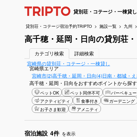
貸別荘・コテージ・一棟貸し
貸別荘・コテージ宿泊予約TRIPTO
施設一覧
九州
高千穂・延岡・日向の貸別荘・
カテゴリ検索
詳細検索
宮崎県の貸別荘・コテージ・一棟貸し
宮崎県エリア
宮崎市(2)
高千穂・延岡・日向(4)
日南・都城・えび
高千穂・延岡・日向をおすすめポイントから探す
ペットOK
ペット同伴不可
バーベキュー
アクティビティ
食事付き
ガーデニング
お子さま歓迎
アメニティ
宿泊施設
4件
を表示