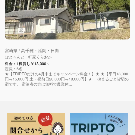
宮崎県 / 高千穂・延岡・日向
ぽとぅんと一軒家くらおか
料金：1棟貸し￥18,000～
定員：6名
★【TRIPTOだけの4月末までキャンペーン料金！】★ ★【平日18,000
円→15,000円 土・祝前日20,000円→18,000円】★ 一棟まるごと貸切の
宿です。 宿泊者の方は無料で農業体...