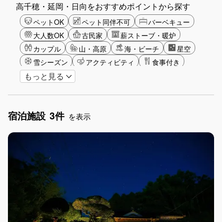
高千穂・延岡・日向をおすすめポイントから探す
ペットOK
ペット同伴不可
バーベキュー
大人数OK
古民家
薪ストーブ・暖炉
カップル
山・高原
海・ビーチ
星空
雪シーズン
アクティビティ
食事付き
もっと見る
ガーデニング
グランピング
グリーンツーリズム
長期滞在
女子旅
駅から徒歩圏内
手持ち花火OK
お子さま歓迎
宿泊施設
3件
アメニティ
を表示