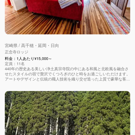
宮崎県 / 高千穂・延岡・日向
正念寺ロッジ
料金：1人あたり¥15,000～
定員：11名
440年の歴史ある美しい浄土真宗寺院の中にある和風と北欧風を融合さ
せたスタイルの宿で贅沢でくつろぎのひと時をお過ごしいただけます。
アートやデザインと伝統の職人技術を織り交ぜ造った上質で豪華な客...