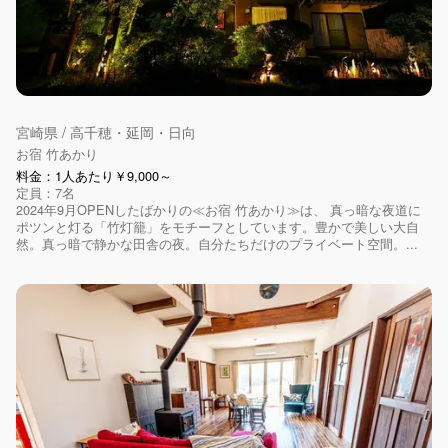
宮崎県 / 高千穂・延岡・日向
お宿 竹あかり
料金：1人あたり￥9,000～
定員：7名
2024年9月OPENしたばかりの≪お宿 竹あかり≫は、 真っ暗な夜道に
ポツンと灯る「竹灯籠」をモチーフとしています。豊かで美しい大自
然。真っ暗で静かな田舎の夜。自分たちだけのプライベート空間。...