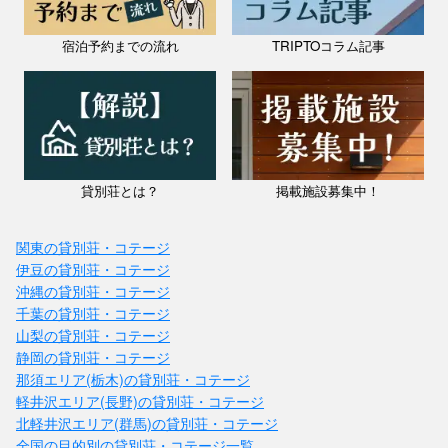
宿泊予約までの流れ
TRIPTOコラム記事
貸別荘とは？
掲載施設募集中！
関東の貸別荘・コテージ
伊豆の貸別荘・コテージ
沖縄の貸別荘・コテージ
千葉の貸別荘・コテージ
山梨の貸別荘・コテージ
静岡の貸別荘・コテージ
那須エリア(栃木)の貸別荘・コテージ
軽井沢エリア(長野)の貸別荘・コテージ
北軽井沢エリア(群馬)の貸別荘・コテージ
全国の目的別の貸別荘・コテージ一覧