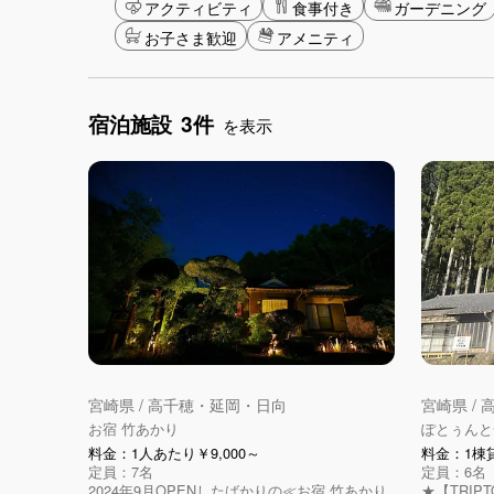
アクティビティ
食事付き
ガーデニング
お子さま歓迎
アメニティ
宿泊施設
3件
を表示
宮崎県 / 高千穂・延岡・日向
宮崎県 /
お宿 竹あかり
ぽとぅんと
料金：1人あたり￥9,000～
料金：1棟貸
定員：7名
定員：6名
2024年9月OPENしたばかりの≪お宿 竹あかり
★【TRI