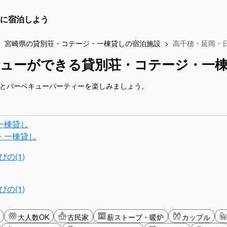
に宿泊しよう
宮崎県の貸別荘・コテージ・一棟貸しの宿泊施設
高千穂・延岡・
キューができる貸別荘・コテージ・一
人とバーベキューパーティーを楽しみましょう。
一棟貸し
・一棟貸し
の(1)
の(1)
大人数OK
古民家
薪ストーブ・暖炉
カップル