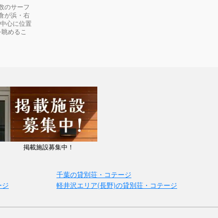
数のサーフ
倉が浜・右
の中心に位置
を眺めるこ
掲載施設募集中！
千葉の貸別荘・コテージ
ージ
軽井沢エリア(長野)の貸別荘・コテージ