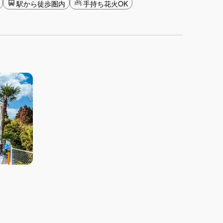
駅から徒歩圏内
手持ち花火OK
）