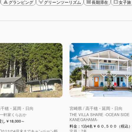
グランピング
グリーンツーリズム
長期滞在
女子旅
 高千穂・延岡・日向
宮崎県 / 高千穂・延岡・日向
一軒家くらおか
THE VILLA SHARE -OCEAN SIDE
KANEGAHAMA-
し￥18,000～
料金：1泊4名￥６０,５００（税込
PTOだけの4月末までキャンペーン料
定員：7名