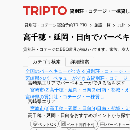
貸別荘・コテージ・一棟貸し
貸別荘・コテージ宿泊予約TRIPTO
施設一覧
九州
高千穂・延岡・日向でバーベ
貸別荘・コテージにBBQ道具が備わってます。家族、友
カテゴリ検索
詳細検索
全国のバーベキューができる貸別荘・コテージ・
宮崎県のバーベキューができる貸別荘・コテージ
宮崎県エリアでバーベキューができる宿を探す
宮崎市(2)
高千穂・延岡・日向(3)
日南・都城・えび
宮崎県の貸別荘・コテージ・一棟貸し
宮崎県エリア
宮崎市(2)
高千穂・延岡・日向(4)
日南・都城・えび
高千穂・延岡・日向をおすすめポイントから探す
ペットOK
ペット同伴不可
バーベキュー