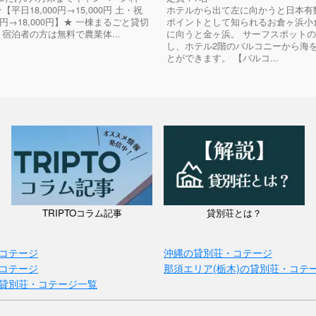
【平日18,000円→15,000円 土・祝
ホテルから出て左に向かうと日本有
00円→18,000円】★ 一棟まるごと貸切
ポイントとして知られるお倉ヶ浜小
 宿泊者の方は無料で農業体...
に向うと金ヶ浜。 サーフスポット
し、ホテル2階のバルコニーから海
とができます。 【バルコ...
TRIPTOコラム記事
貸別荘とは？
コテージ
沖縄の貸別荘・コテージ
コテージ
那須エリア(栃木)の貸別荘・コテ
貸別荘・コテージ一覧