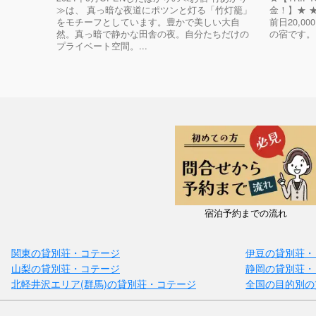
≫は、 真っ暗な夜道にポツンと灯る「竹灯籠」
金！】★ ★
をモチーフとしています。豊かで美しい大自
前日20,0
然。真っ暗で静かな田舎の夜。自分たちだけの
の宿です。
プライベート空間。...
宿泊予約までの流れ
関東の貸別荘・コテージ
伊豆の貸別荘・
山梨の貸別荘・コテージ
静岡の貸別荘・
北軽井沢エリア(群馬)の貸別荘・コテージ
全国の目的別の