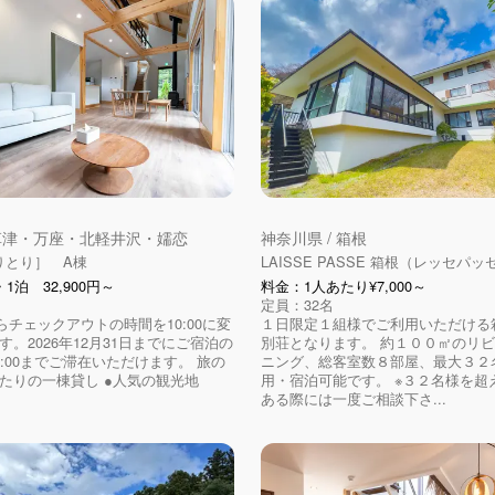
 草津・万座・北軽井沢・嬬恋
神奈川県 / 箱根
i［りとり］ A棟
LAISSE PASSE 箱根（レッセパ
1泊 32,900円～
料金：1人あたり¥7,000～
定員：32名
からチェックアウトの時間を10:00に変
１日限定１組様でご利用いただける
す。2026年12月31日までにご宿泊の
別荘となります。 約１００㎡のリ
1:00までご滞在いただけます。 旅の
ニング、総客室数８部屋、最大３２
たりの一棟貸し ●人気の観光地
用・宿泊可能です。 ※３２名様を超
ある際には一度ご相談下さ...