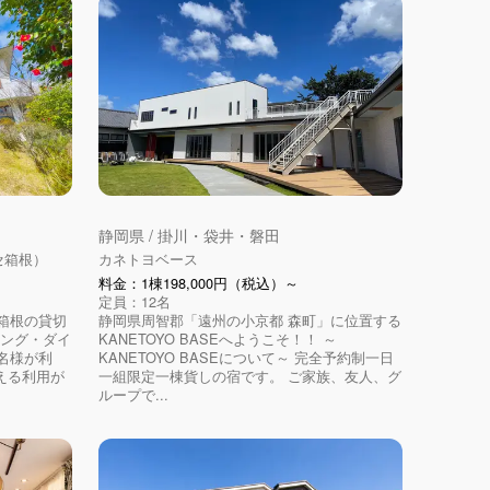
静岡県 / 掛川・袋井・磐田
ッセ箱根）
カネトヨベース
料金：1棟198,000円（税込）～
定員：12名
箱根の貸切
静岡県周智郡「遠州の小京都 森町」に位置する
ビング・ダイ
KANETOYO BASEへようこそ！！ ～
名様が利
KANETOYO BASEについて～ 完全予約制一日
える利用が
一組限定一棟貨しの宿です。 ご家族、友人、グ
ループで...