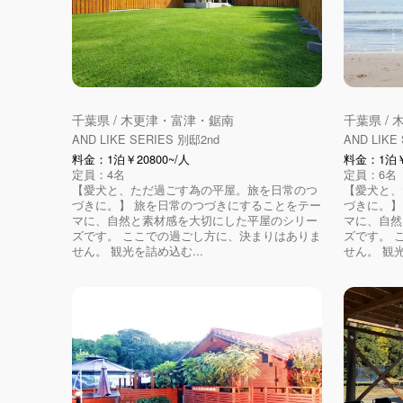
千葉県 / 木更津・富津・鋸南
千葉県 /
AND LIKE SERIES 別邸2nd
AND LIKE
料金：1泊￥20800~/人
料金：1泊￥2
定員：4名
定員：6名
【愛犬と、ただ過ごす為の平屋。旅を日常のつ
【愛犬と、
づきに。】 旅を日常のつづきにすることをテー
づきに。】
マに、自然と素材感を大切にした平屋のシリー
マに、自然
ズです。 ここでの過ごし方に、決まりはありま
ズです。 
せん。 観光を詰め込む...
せん。 観光