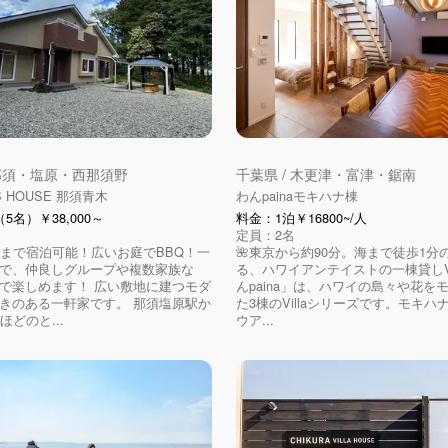
 那須・塩原・西那須野
千葉県 / 木更津・富津・鋸南
S HOUSE 那須青木
わんpainaモキハナ棟
5名）￥38,000～
料金：1泊￥16800~/人
定員：2名
様まで宿泊可能！広いお庭でBBQ！一
🌺東京から約90分。海まで徒歩1分
で、仲良しグループや複数家族な
る、ハワイアンテイストの一棟貸しVil
で楽しめます！ 広い敷地に建つモダ
んpaina」は、ハワイの島々や花を
きのある一軒家です。 那須塩原駅か
た3棟のVillaシリーズです。モキハ
ほどのと...
ウア...