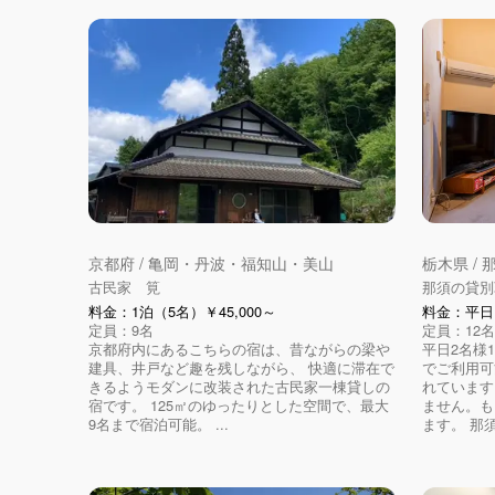
京都府 / 亀岡・丹波・福知山・美山
栃木県 /
古民家 筧
那須の貸別
料金：1泊（5名）￥45,000～
料金：平日1
定員：9名
定員：12名
京都府内にあるこちらの宿は、昔ながらの梁や
平日2名様1
建具、井戸など趣を残しながら、 快適に滞在で
でご利用可
きるようモダンに改装された古民家一棟貸しの
れています
宿です。 125㎡のゆったりとした空間で、最大
ません。も
9名まで宿泊可能。 ...
ます。 那須.