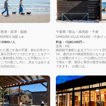
 木更津・富津・鋸南
千葉県 / 館山・南房総・千倉
 SERIES 別邸１st
CHIKURA VILLA HOUSE（千倉
0800~/人
料金：1泊80,000円～
定員：5名
ただ過ごす為の平屋。旅を日常のつ
南房総千倉町にあるプライベート空
 旅を日常のつづきにすることをテー
7m、庭付きの1棟貸切別荘になりま
と素材感を大切にした平屋のシリー
した32畳のダイニングも2階もガラ
ここでの過ごし方に、決まりはありま
で海を一望、朝日と満天の星空を眺
を詰め込む...
できます。 お庭には...