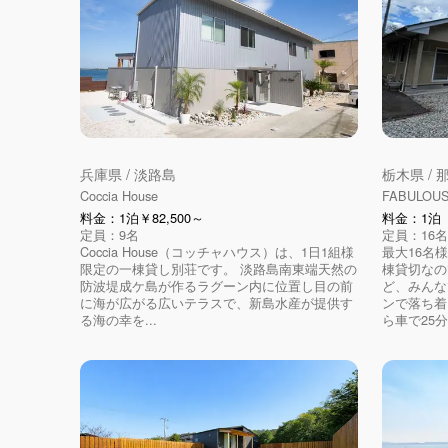
兵庫県 / 淡路島
栃木県 /
Coccia House
FABULOU
料金：1泊￥82,500～
料金：1泊（
定員：9名
定員：16名
Coccia House（コッチャハウス）は、1日1組様
最大16名
限定の一棟貸し別荘です。 淡路島南東端天然の
棟貸切なの
防波堤成ケ島が作るラグーン内に位置し目の前
ど、みんな
に海が広がる広いテラスで、新島水産が提供す
ンで落ち着
る海の幸を...
ら車で25分