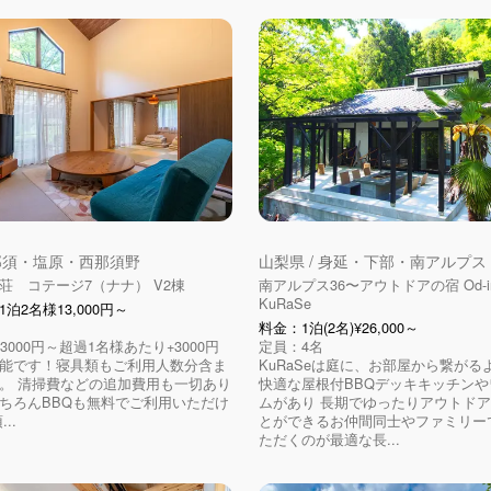
 那須・塩原・西那須野
山梨県 / 身延・下部・南アルプス
荘 コテージ7（ナナ） V2棟
南アルプス36〜アウトドアの宿 Od-i
KuRaSe
泊2名様13,000円～
料金：1泊(2名)¥26,000～
3000円～超過1名様あたり+3000円
定員：4名
能です！寝具類もご利用人数分含ま
KuRaSeは庭に、お部屋から繋がる
。 清掃費などの追加費用も一切あり
快適な屋根付BBQデッキキッチン
ちろんBBQも無料でご利用いただけ
ムがあり 長期でゆったりアウトド
..
とができるお仲間同士やファミリー
ただくのが最適な長...