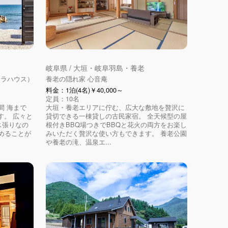
岐阜県 / 大垣・岐阜羽島・養老
ヴィラハウス）
養老の隠れ家 心音庵
料金：1泊(4名)￥40,000～
定員：10名
間 海まで
大垣・養老エリアに佇む、広大な敷地を贅沢に
す。 広々と
貸切できる一棟貸しの古民家宿。 全天候型の屋
ス張りなの
根付きBBQ場つきでBBQと花火の両方をお楽し
めることが
みいただく贅沢な使い方もできます。 養老公園
や養老の滝、温泉エ...