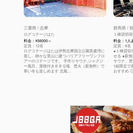
三重県 / 志摩
群馬県 /
ログコテージはた
１棟貸切宿
料金：¥56000～
料金：1人あ
定員：12名
定員：6名
ログコテージはたは伊勢志摩国立公園英虞湾に
●１棟貸切
面し、静かな里山に建つバリアフリーワンフロ
せる ●薪
アーのコテージです。 手作りサウナ,ジャグジ
サウナ、焚
ー風呂、屋根付きＢＢＱ場、焚火（薪無料）で
1組限定で
寒い冬も楽しめます 北風...
おすすめ ◎