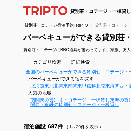
貸別荘・コテージ・一棟貸し
貸別荘・コテージ宿泊予約TRIPTO
貸別荘・コテージ
バーベキューができる貸別荘
貸別荘・コテージにBBQ道具が備わってます。家族、友
カテゴリ検索
詳細検索
全国のバーベキューができる貸別荘・コテージ・
バーベキューができる宿を探す
北海道
東北
北関東
南関東
甲信越
北陸
東海
関西・
人気の地域
南関東の貸別荘・コテージ・一棟貸し
東海の貸
関西・近畿の貸別荘・コテージ・一棟貸し
宿泊施設
687件
( 1～20件を表示 )