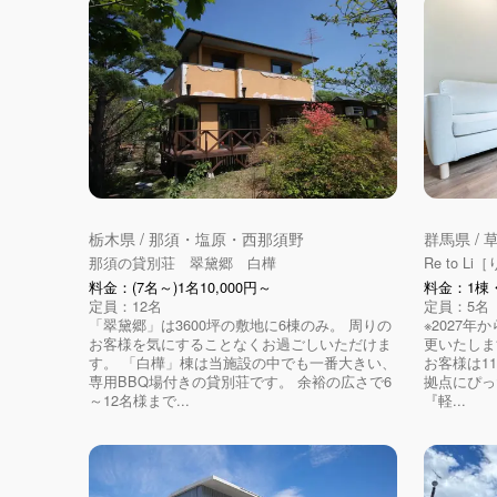
栃木県 / 那須・塩原・西那須野
群馬県 /
那須の貸別荘 翠黛郷 白樺
Re to L
料金：(7名～)1名10,000円～
料金：1棟・
定員：12名
定員：5名
「翠黛郷」は3600坪の敷地に6棟のみ。 周りの
※2027年
お客様を気にすることなくお過ごしいただけま
更いたしま
す。 「白樺」棟は当施設の中でも一番大きい、
お客様は1
専用BBQ場付きの貸別荘です。 余裕の広さで6
拠点にぴっ
～12名様まで...
『軽...