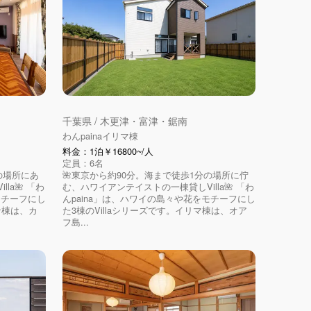
千葉県 / 木更津・富津・鋸南
わんpainaイリマ棟
料金：1泊￥16800~/人
定員：6名
の場所にあ
🌺東京から約90分。海まで徒歩1分の場所に佇
la🌺 「わ
む、ハワイアンテイストの一棟貸しVilla🌺 「わ
モチーフにし
んpaina」は、ハワイの島々や花をモチーフにし
ナ棟は、カ
た3棟のVillaシリーズです。イリマ棟は、オア
フ島...