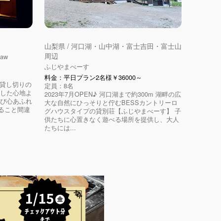
山梨県 / 河口湖・山中湖・富士吉田・富士山
周辺
aw
ふじやまべーす
料金：平日プラン2名様￥36000～
た貸し切りの
定員：8名
かした心地よ
2023年7月OPEN♪ 河口湖まで約300m 湖畔の広
遊び心あふれ
大な自然にひっそりと佇むBESSカントリーロ
ること間違
グハウスタイプの貸別荘【ふじやまべーす】 子
供たちに心置きなく遊べる場所を提供し、大人
たちには...