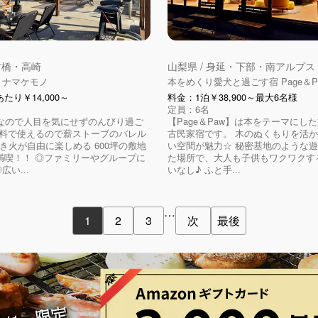
 前橋・高崎
山梨県 / 身延・下部・南アルプス
 ナマケモノ
本をめくり愛犬と過ごす宿 Page＆P
たり￥14,000～
料金：1泊￥38,900～最大6名様
定員：6名
なので人目を気にせずのんびり過ご
【Page＆Paw】は本をテーマにし
無料で使えるので薪ストーブのバレル
古民家宿です。 木のぬくもりを活
き火が自由に楽しめる 600坪の敷地
い空間が魅力☆ 秘密基地のような
満喫！！ ◎ファミリーやグループに
た場所で、大人も子供もワクワクす
広い...
いなし♪ ふと手...
…
1
2
3
次
最後