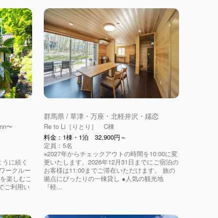
群馬県 / 草津・万座・北軽井沢・嬬恋
nn〜
Re to Li［りとり］ C棟
料金：1棟・1泊 32,900円～
定員：5名
※2027年からチェックアウトの時間を10:00に変
ように続く
更いたします。2026年12月31日までにご宿泊の
やワークルー
お客様は11:00までご滞在いただけます。 旅の
アを楽しむこ
拠点にぴったりの一棟貸し ●人気の観光地
でご利用い
『軽...