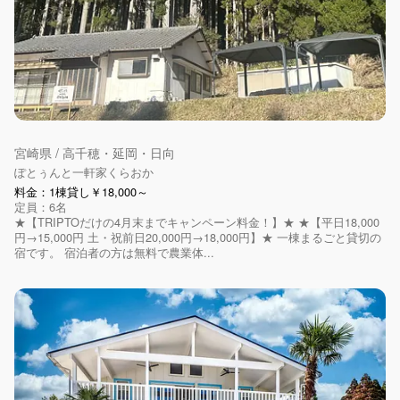
宮崎県 / 高千穂・延岡・日向
ぽとぅんと一軒家くらおか
料金：1棟貸し￥18,000～
定員：6名
★【TRIPTOだけの4月末までキャンペーン料金！】★ ★【平日18,000
円→15,000円 土・祝前日20,000円→18,000円】★ 一棟まるごと貸切の
宿です。 宿泊者の方は無料で農業体...