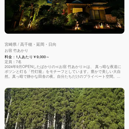
宮崎県 / 高千穂・延岡・日向
お宿 竹あかり
料金：1人あたり￥9,000～
定員：7名
2024年9月OPENしたばかりの≪お宿 竹あかり≫は、 真っ暗な夜道に
ポツンと灯る「竹灯籠」をモチーフとしています。豊かで美しい大自
然。真っ暗で静かな田舎の夜。自分たちだけのプライベート空間。...