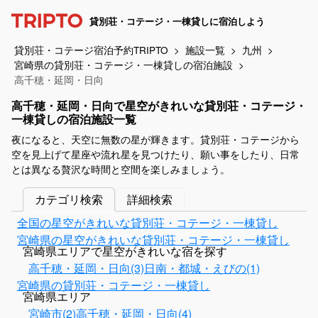
貸別荘・コテージ・一棟貸しに宿泊しよう
貸別荘・コテージ宿泊予約TRIPTO
施設一覧
九州
宮崎県の貸別荘・コテージ・一棟貸しの宿泊施設
高千穂・延岡・日向
高千穂・延岡・日向で星空がきれいな貸別荘・コテージ・
一棟貸しの宿泊施設一覧
夜になると、天空に無数の星が輝きます。貸別荘・コテージから
空を見上げて星座や流れ星を見つけたり、願い事をしたり、日常
とは異なる贅沢な時間と空間を楽しみましょう。
カテゴリ検索
詳細検索
全国の星空がきれいな貸別荘・コテージ・一棟貸し
宮崎県の星空がきれいな貸別荘・コテージ・一棟貸し
宮崎県エリアで星空がきれいな宿を探す
高千穂・延岡・日向(3)
日南・都城・えびの(1)
宮崎県の貸別荘・コテージ・一棟貸し
宮崎県エリア
宮崎市(2)
高千穂・延岡・日向(4)