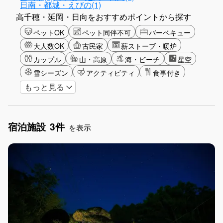
日南・都城・えびの(1)
高千穂・延岡・日向をおすすめポイントから探す
ペットOK
ペット同伴不可
バーベキュー
大人数OK
古民家
薪ストーブ・暖炉
カップル
山・高原
海・ビーチ
星空
雪シーズン
アクティビティ
食事付き
もっと見る
ガーデニング
グランピング
グリーンツーリズム
長期滞在
女子旅
駅から徒歩圏内
手持ち花火OK
お子さま歓迎
宿泊施設
3件
アメニティ
を表示