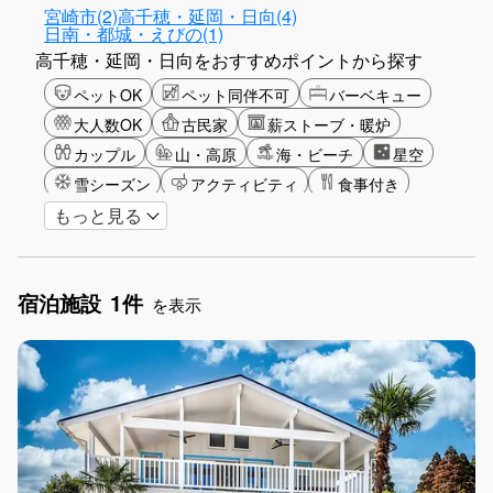
宮崎市(2)
高千穂・延岡・日向(4)
日南・都城・えびの(1)
高千穂・延岡・日向をおすすめポイントから探す
ペットOK
ペット同伴不可
バーベキュー
大人数OK
古民家
薪ストーブ・暖炉
カップル
山・高原
海・ビーチ
星空
雪シーズン
アクティビティ
食事付き
もっと見る
ガーデニング
グランピング
グリーンツーリズム
長期滞在
女子旅
駅から徒歩圏内
手持ち花火OK
お子さま歓迎
宿泊施設
1件
アメニティ
を表示