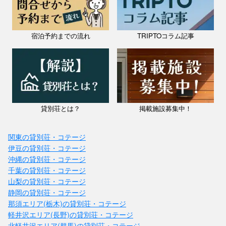
宿泊予約までの流れ
TRIPTOコラム記事
貸別荘とは？
掲載施設募集中！
関東の貸別荘・コテージ
伊豆の貸別荘・コテージ
沖縄の貸別荘・コテージ
千葉の貸別荘・コテージ
山梨の貸別荘・コテージ
静岡の貸別荘・コテージ
那須エリア(栃木)の貸別荘・コテージ
軽井沢エリア(長野)の貸別荘・コテージ
北軽井沢エリア(群馬)の貸別荘・コテージ