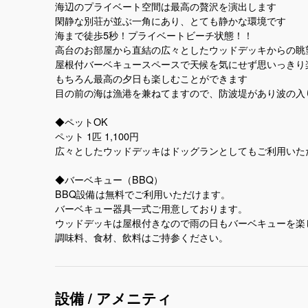
海辺のプライベート空間は最高の贅沢を演出します
閑静な別荘が並ぶ一角にあり、とても静かな環境です
海まで徒歩5秒！プライベートビーチ状態！！
高台のお部屋から直結の広々としたウッドデッキからの眺
屋根付バーベキュースペースで天候を気にせず思いっきり
もちろん最高の夕日も楽しむことができます
目の前の海は漁港を兼ねてますので、防波堤があり波の入
◆ペットOK
ペット 1匹 1,100円
広々としたウッドデッキはドッグランとしてもご利用いた
◆バーベキュー（BBQ）
BBQ設備は無料でご利用いただけます。
バーベキュー器具一式ご用意しております。
ウッドデッキは屋根付きなので雨の日もバーベキューを楽
調味料、食材、飲料はご持参ください。
設備 / アメニティ