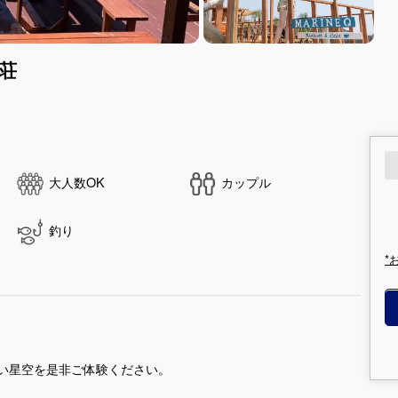
荘
大人数OK
カップル
釣り
*
い星空を是非ご体験ください。