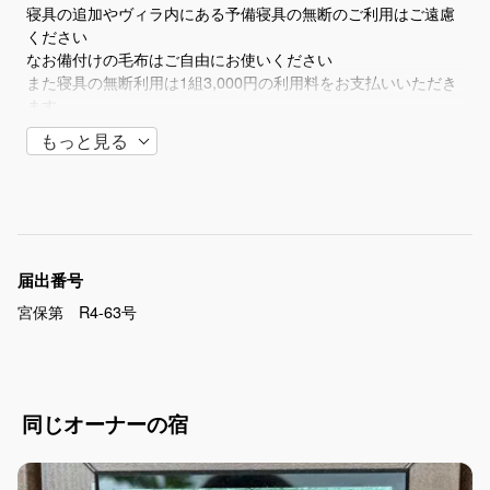
寝具の追加やヴィラ内にある予備寝具の無断のご利用はご遠慮
ください
なお備付けの毛布はご自由にお使いください
また寝具の無断利用は1組3,000円の利用料をお支払いいただき
ます
もっと見る
③ヴィラ内及施設備付け品の破損や盗難について
全ての備付け品の破損についてはどんなに小さな物でもご申告
義務となります
中には簡単に処理できるものや弁償もせずに済む物も多数あり
届出番号
ます
宮保第 R4-63号
必ずご申告いただき確認して解決できるようにしてください
また全ての備付け品にはチェックシートでの管理をしておりま
す
盗難等には厳粛に対処する事とします
同じオーナーの宿
④室内のご利用等に関する確認とお願い