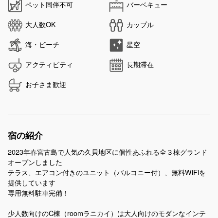
ペット同伴不可
バーベキュー
大人数OK
カップル
海・ビーチ
星空
アクティビティ
長期滞在
お子さま歓迎
宿の紹介
2023年春宮古島で人気の久貝地区に個性あふれる全３棟グランド
オープンしました
テラス、エアコン付きのユニット（バルコニー付）、無料WiFiを
提供しています
専用無料駐車完備！
少人数向けのC棟（roomラニカイ）は大人向けのモダンなインテ