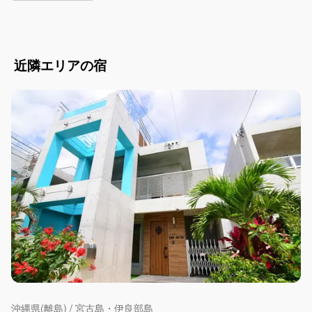
またヴィラ内で喫煙やベランダ等での喫煙も固くお断りします
（罰金30,000円と清掃代金）20,000円）
吸い殻やトイレへの排出等は大きな事故の原因になります
近隣エリアの宿
沖縄県(離島) / 宮古島・伊良部島
きくのこ3缶ヴィラ＆テラス ロイヤルテラススイート A棟 Room〈キ
ク〉
料金：1泊￥48,000～
定員：8名
2023年春宮古島で人気の久貝地区に個性あふれる全3棟グランドオープ
ンしました テラス、エアコン付きのユニット（バルコニー付）、無料
沖縄県(離島) / 宮古島・伊良部島