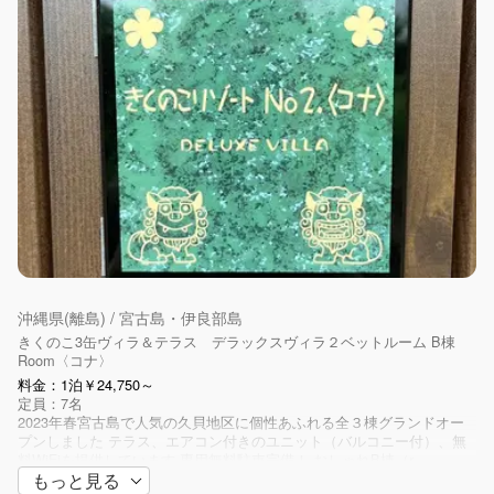
当ヴィラは清潔・奇麗を第一にご利用された皆様から大変素晴
らしい評価を頂いております
砂の着いた状態での入室や濡れたままのソファーのご利用等は
弁償の対象になります
またお作りなったお料理や調理器具はお客様ご自身での処理と
廃棄をお願いします
全てのお皿や調理器具の洗い物当を残した状態でのチェックア
ウト等は大変迷惑になります
また調味料等もお持ち帰り又は廃棄処分をお願いします
当社スタッフの判断で清掃業者以来の必要があった場合は別途
20,000円申し受けます
またカーペットやソファーへの飲料水等のシミは致命的です
カバーの新規購入代金をお見積もりしご請求します（保証金
50,000円預かり）
沖縄県(離島) / 宮古島・伊良部島
きくのこ3缶ヴィラ＆テラス デラックスヴィラ２ベットルーム B棟
Room〈コナ〉
⑤BBQ等に関する注意事項と喫煙について
料金：1泊￥24,750～
定員：7名
BBQは専用テラスのみでお願いします 〈雨が降ったので部屋
2023年春宮古島で人気の久貝地区に個性あふれる全３棟グランドオー
プンしました テラス、エアコン付きのユニット（バルコニー付）、無
でやりましたなど〉絶対にしないで下さい
料WiFiを提供しています 専用無料駐車完備！ おしゃれB棟（r...
いかなる場合もテラスで（暑くても雨でも）お部屋内でのHOT
もっと見る
プレート等も禁止します