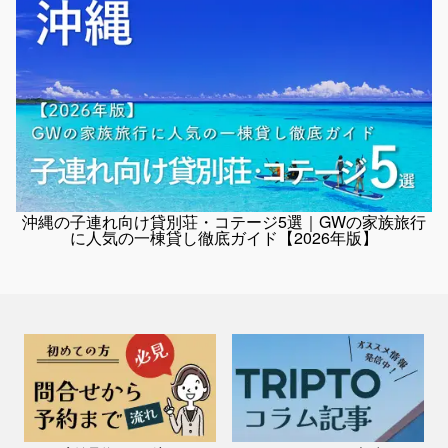
沖縄県(離島) / 宮古島・伊良部島
貸別荘ゆいゆい
料金：1泊（7名）￥45,000～
定員：9名
宮古島で特別なひとときを—「ゆいゆい」へようこそ！ さとうきび畑
と牧場に囲まれた一棟貸切タイプの宿「ゆいゆい」は、満点の星空と宮
古島の大自然を存分に楽しめる特別な空間です。 🌟 宿のおすすめポ
イ...
沖縄の子連れ向け貸別荘・コテージ5選｜GWの家族旅行
に人気の一棟貸し徹底ガイド【2026年版】