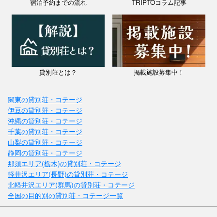
宿泊予約までの流れ
TRIPTOコラム記事
沖縄県(離島) / 宮古島・伊良部島
きくのこ3缶ヴィラ＆テラス デラックスヴィラ２ベットルーム B棟
Room〈コナ〉
料金：1泊￥24,750～
定員：7名
貸別荘とは？
掲載施設募集中！
2023年春宮古島で人気の久貝地区に個性あふれる全３棟グランドオー
プンしました テラス、エアコン付きのユニット（バルコニー付）、無
料WiFiを提供しています 専用無料駐車完備！ おしゃれB棟（r...
関東の貸別荘・コテージ
伊豆の貸別荘・コテージ
沖縄の貸別荘・コテージ
千葉の貸別荘・コテージ
山梨の貸別荘・コテージ
静岡の貸別荘・コテージ
那須エリア(栃木)の貸別荘・コテージ
軽井沢エリア(長野)の貸別荘・コテージ
北軽井沢エリア(群馬)の貸別荘・コテージ
全国の目的別の貸別荘・コテージ一覧