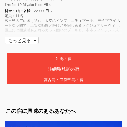
WiFiを提供しています 専用無料駐車完備！ 一番広いA棟（r...
The No.10 Miyako Pool Villa
料金：1泊2名様 38,000円～
定員：11名
宮古島の空に溶け込む、天空のインフィニティプール。 完全プライベ
ートな空間で、上質な時間と静けさを愉しめるラグジュアリーヴィラ。
屋上には開放感あふれるガラス囲いのプールと、本格フィンランド式
サ...
もっと見る
沖縄の宿
沖縄県(離島)の宿
宮古島・伊良部島の宿
この宿に興味のあるあなたへ