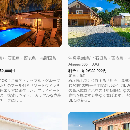
島) / 石垣島・西表島・与那国島
沖縄県(離島) / 石垣島・西表島
Akeeesi365 LOG
0,000円～
料金：1泊2名22,000円～
定員：6名
でOK！ご家族・カップル・グループ
石垣島北部に位置する「明石」集落
たりのプール付きリゾートヴィラ🏝
む敷地100坪完全1棟貸し52㎡〈1L
保エリアに誕生した、プライベート
の高床式ログハウス 1棟1組限定な
の一棟貸しヴィラ。 カラフルな内装
客様を気にする事なく寛げます。 
ーフにし...
BBQや花火...