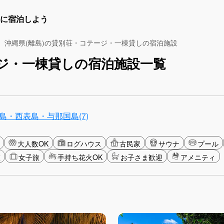
に宿泊しよう
沖縄県(離島)の貸別荘・コテージ・一棟貸しの宿泊施設
ージ・一棟貸しの宿泊施設一覧
島・西表島・与那国島(7)
大人数OK
ログハウス
古民家
サウナ
プール
在
女子旅
手持ち花火OK
お子さま歓迎
アメニティ