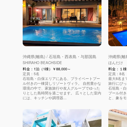
沖縄県(離島) / 石垣島・西表島・与那国島
沖縄県(離
SHIRAHO BEACHSIDE
ほんだけ
料金：1泊（1棟）￥88,000～
料金：１棟5
定員：5名
定員：8名
石垣島・白保エリアにある、プライベートプー
最大8名ま
ル付きの一棟貸しリゾートヴィラ。 自然豊かな
旅行にぴっ
環境の中で、家族旅行や友人グループでゆった
石垣島・白
りとした島時間を過ごせます。 広々とした室内
プール付き
には、キッチンや調理器...
と、象をモチ