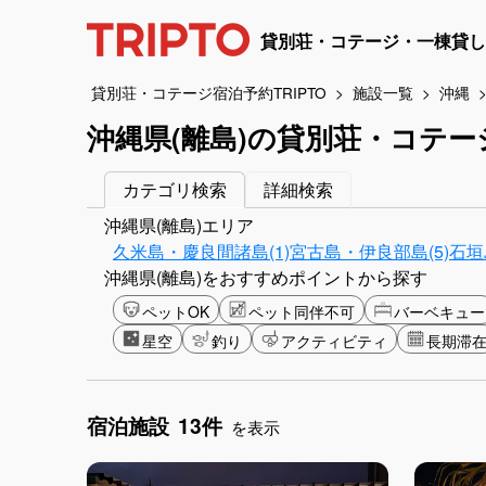
貸別荘・コテージ・一棟貸し
貸別荘・コテージ宿泊予約TRIPTO
施設一覧
沖縄
沖縄県(離島)の貸別荘・コテ
カテゴリ検索
詳細検索
沖縄県(離島)エリア
久米島・慶良間諸島(1)
宮古島・伊良部島(5)
石垣
沖縄県(離島)をおすすめポイントから探す
ペットOK
ペット同伴不可
バーベキュー
星空
釣り
アクティビティ
長期滞
宿泊施設
13件
を表示