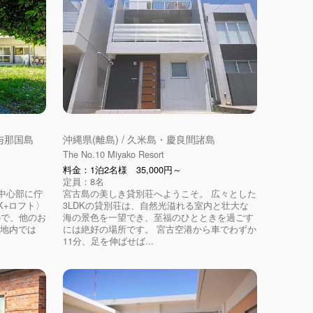
・与那国島
沖縄県(離島) / 久米島・慶良間諸島
The No.10 Miyako Resort
料金：1泊2名様 35,000円～
定員：8名
中心部に佇
宮古島の美しき貸別荘へようこそ。 広々とした
DK+ロフト〉
3LDKの貸別荘は、自然光溢れる室内と壮大な
ので、他のお
海の景色を一望でき、至福のひとときを過ごす
敷地内では
には絶好の場所です。 宮古空港から車でわずか
11分、足を伸ばせば...