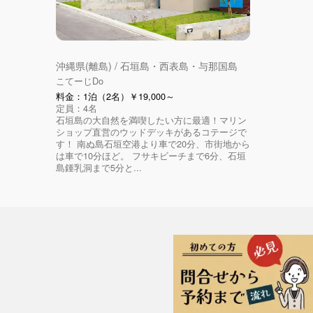
沖縄県(離島) / 石垣島・西表島・与那国島
こてーじDo
料金：1泊（2名）￥19,000～
定員：4名
石垣島の大自然を満喫したい方に最適！マリン
ショップ直営のウッドデッキがあるコテージで
す！ 南ぬ島石垣空港より車で20分、市街地から
は車で10分ほど。 フサキビーチまで6分、石垣
島鍾乳洞まで5分と...