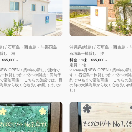
島) / 石垣島・西表島・与那国島
沖縄県(離島) / 石垣島・西表島
貸し 潮
石垣島一棟貸し 汐
65,000～
料金：1棟 ¥65,000～
定員：7名
月NEW OPEN！築3年の新しい建物で
2024年4月NEW OPEN！築3年の
一棟貸し”潮”／”汐”2棟隣接！同時予
す！ 石垣島一棟貸し”潮”／”汐”2棟
まで宿泊可能！ こちらの施設では、目
約で14名まで宿泊可能！ こちらの
海岸から吹く心地良い南風（ぱいか
の前の大浜海岸から吹く心地良い南
じ）...