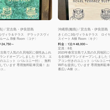
島) / 宮古島・伊良部島
沖縄県(離島) / 宮古島・伊良部島
缶ヴィラ＆テラス デラックスヴィ
きくのこ3缶ヴィラ＆テラス ロイ
ーム B棟 Room〈コナ〉
スイート A棟 Room〈キク〉
24,750～
料金：1泊￥48,000～
定員：8名
春宮古島で人気の久貝地区に個性あふれ
2023年春宮古島で人気の久貝地区
ランドオープンしました テラス、エ
る全3棟グランドオープンしました 
のユニット（バルコニー付）、無料
アコン付きのユニット（バルコニー
提供しています 専用無料駐車完備！ お
WiFiを提供しています 専用無料駐
...
番広いA棟（r...