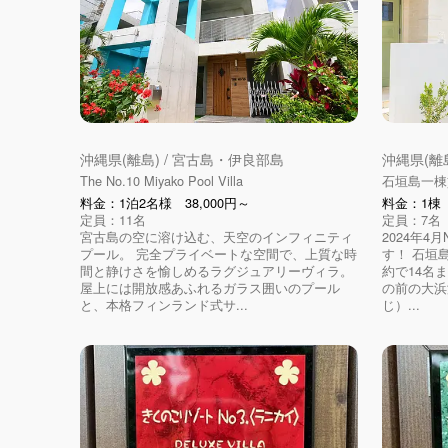
沖縄県(離島) / 宮古島・伊良部島
沖縄県(離
The No.10 Miyako Pool Villa
石垣島一棟
料金：1泊2名様 38,000円～
料金：1棟 ¥
定員：11名
定員：7名
宮古島の空に溶け込む、天空のインフィニティ
2024年4
プール。 完全プライベートな空間で、上質な時
す！ 石垣島
間と静けさを愉しめるラグジュアリーヴィラ。
約で14名
屋上には開放感あふれるガラス囲いのプール
の前の大浜
と、本格フィンランド式サ...
じ）...