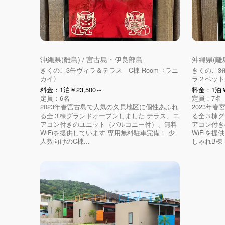
沖縄県(離島) / 宮古島・伊良部島
沖縄県(離
きくのこ3缶ヴィラ＆テラス C棟 Room〈ラニ
きくのこ3
カイ〉
ラ２ベットル
料金：1泊￥23,500～
料金：1泊￥
定員：6名
定員：7名
2023年春宮古島で人気の久貝地区に個性あふれ
2023年
る全３棟グランドオープンしました テラス、エ
る全３棟グ
アコン付きのユニット（バルコニー付）、無料
アコン付き
WiFiを提供しています 専用無料駐車完備！ 少
WiFiを
人数向けのC棟...
しゃれB棟（r