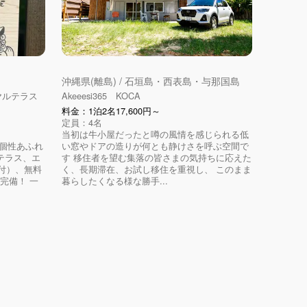
沖縄県(離島) / 石垣島・西表島・与那国島
ヤルテラス
Akeeesi365 KOCA
料金：1泊2名17,600円～
定員：4名
当初は牛小屋だったと噂の風情を感じられる低
に個性あふれ
い窓やドアの造りが何とも静けさを呼ぶ空間で
テラス、エ
す 移住者を望む集落の皆さまの気持ちに応えた
付）、無料
く、長期滞在、お試し移住を重視し、 このまま
車完備！ 一
暮らしたくなる様な勝手...