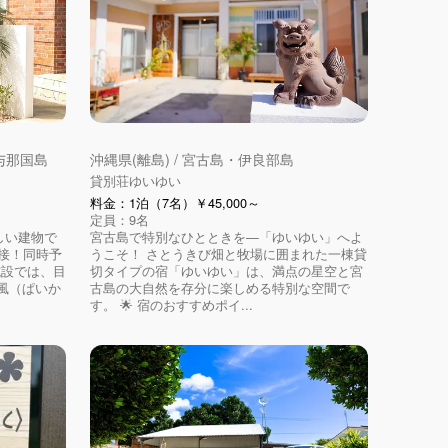
・与那国島
沖縄県(離島) / 宮古島・伊良部島
貸別荘ゆいゆい
料金：1泊（7名）￥45,000～
定員：9名
新しい建物で
宮古島で特別なひとときを—「ゆいゆい」へよ
隣接！同時予
うこそ！ さとうきび畑と牧場に囲まれた一棟貸
施設では、目
切タイプの宿「ゆいゆい」は、満点の星空と宮
風（ぱいか
古島の大自然を存分に楽しめる特別な空間で
す。 🌟 宿のおすすめポイ...