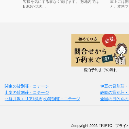
客様を気にする事なく寛げます。 敷地内では
屋上には開
BBQや花火...
と、本格フ
宿泊予約までの流れ
関東の貸別荘・コテージ
伊豆の貸別荘・
山梨の貸別荘・コテージ
静岡の貸別荘・
北軽井沢エリア(群馬)の貸別荘・コテージ
全国の目的別の
©copyright 2023 TRIPTO
プライ