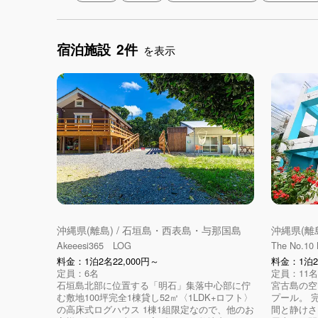
宿泊施設
2件
を表示
沖縄県(離島) / 石垣島・西表島・与那国島
沖縄県(離
Akeeesi365 LOG
The No.10 
料金：1泊2名22,000円～
料金：1泊2
定員：6名
定員：11名
石垣島北部に位置する「明石」集落中心部に佇
宮古島の空
む敷地100坪完全1棟貸し52㎡〈1LDK+ロフト〉
プール。 
の高床式ログハウス 1棟1組限定なので、他のお
間と静けさ