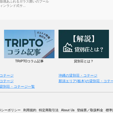
放感あふれるガラス囲いのプール
ィンランド式サ...
TRIPTOコラム記事
貸別荘とは？
コテージ
沖縄の貸別荘・コテージ
コテージ
那須エリア(栃木)の貸別荘・コテ
貸別荘・コテージ一覧
バシーポリシー
利用規約
特定商取引法
About Us
登録票／取扱料金
標準