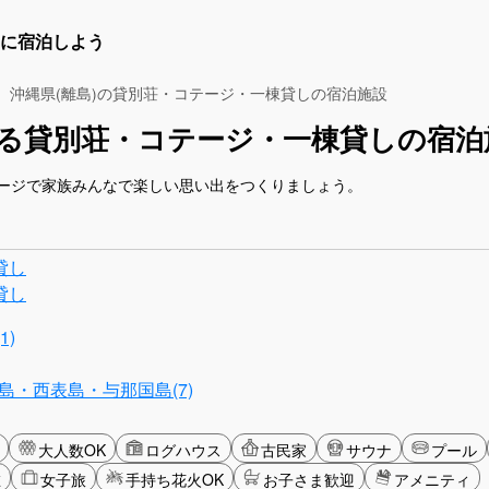
に宿泊しよう
沖縄県(離島)の貸別荘・コテージ・一棟貸しの宿泊施設
れる貸別荘・コテージ・一棟貸しの宿泊
ージで家族みんなで楽しい思い出をつくりましょう。
貸し
貸し
)
島・西表島・与那国島(7)
大人数OK
ログハウス
古民家
サウナ
プール
在
女子旅
手持ち花火OK
お子さま歓迎
アメニティ