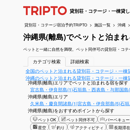
貸別荘・コテージ・一棟貸し
貸別荘・コテージ宿泊予約TRIPTO
施設一覧
沖縄
沖縄県(離島)でペットと泊ま
ペットと一緒に自然を満喫。ペット同伴可の貸別荘・コテ
カテゴリ検索
詳細検索
全国のペットと泊まれる貸別荘・コテージ・一棟
沖縄のペットと泊まれる貸別荘・コテージ・一棟
沖縄県(離島)エリアでペットと泊まれる宿を探す
宮古島・伊良部島(1)
石垣島・西表島・与那国島(1
沖縄県(離島)エリア
久米島・慶良間諸島(1)
宮古島・伊良部島(5)
石垣
沖縄県(離島)をおすすめポイントから探す
ペットOK
ペット同伴不可
バーベキュー
星空
釣り
アクティビティ
長期滞