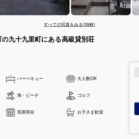
すべての写真をみる(39枚)
可の九十九里町にある高級貸別荘
バーベキュー
大人数OK
海・ビーチ
ゴルフ
長期滞在
お子さま歓迎