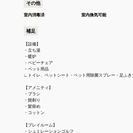
その他
室内消毒済
室内換気可能
補足
【設備】
・立ち湯
・暖炉
・ベビーチェア
・ペット用品
∟トイレ、ペットシート・ペット用除菌スプレー・足ふき
【アメニティ】
・ブラシ
・髭剃り
・髪留め
・コットン
【プレイルーム】
・シュミレーションゴルフ