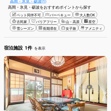
高岡・氷見・砺波(1)
高岡・氷見・砺波をおすすめポイントから探す
ペット同伴不可
バーベキュー
大人数OK
古民家
バリアフリー
山・高原
星空
雪シーズン
長期滞在
女子旅
アメニティ
宿泊施設
1件
を表示