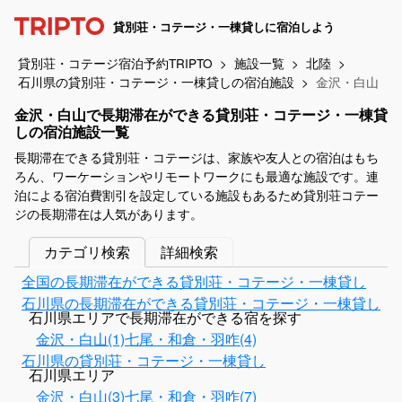
貸別荘・コテージ・一棟貸しに宿泊しよう
貸別荘・コテージ宿泊予約TRIPTO
施設一覧
北陸
石川県の貸別荘・コテージ・一棟貸しの宿泊施設
金沢・白山
金沢・白山で長期滞在ができる貸別荘・コテージ・一棟貸
しの宿泊施設一覧
長期滞在できる貸別荘・コテージは、家族や友人との宿泊はもち
ろん、ワーケーションやリモートワークにも最適な施設です。連
泊による宿泊費割引を設定している施設もあるため貸別荘コテー
ジの長期滞在は人気があります。
カテゴリ検索
詳細検索
全国の長期滞在ができる貸別荘・コテージ・一棟貸し
石川県の長期滞在ができる貸別荘・コテージ・一棟貸し
石川県エリアで長期滞在ができる宿を探す
金沢・白山(1)
七尾・和倉・羽咋(4)
石川県の貸別荘・コテージ・一棟貸し
石川県エリア
金沢・白山(3)
七尾・和倉・羽咋(7)