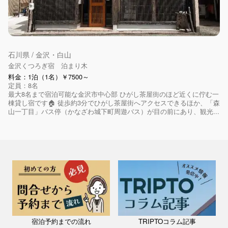
石川県 / 金沢・白山
金沢くつろぎ宿 泊まり木
料金：1泊（1名）￥7500～
定員：8名
最大8名まで宿泊可能な金沢市中心部 ひがし茶屋街のほど近くに佇む一
棟貸し宿です🏠 徒歩約3分でひがし茶屋街へアクセスできるほか、「森
山一丁目」バス停（かなざわ城下町周遊バス）が目の前にあり、観光...
宿泊予約までの流れ
TRIPTOコラム記事