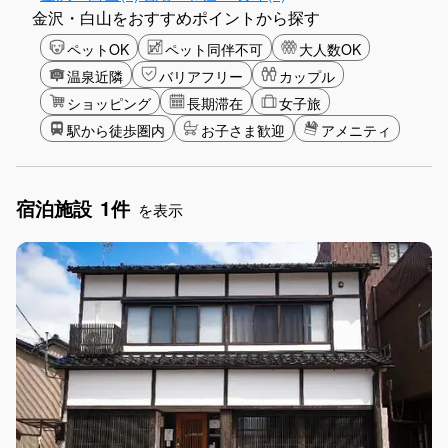
金沢・白山をおすすめポイントから探す
ペットOK
ペット同伴不可
大人数OK
温泉近隣
バリアフリー
カップル
ショッピング
長期滞在
女子旅
駅から徒歩圏内
お子さま歓迎
アメニティ
宿泊施設
1件
を表示