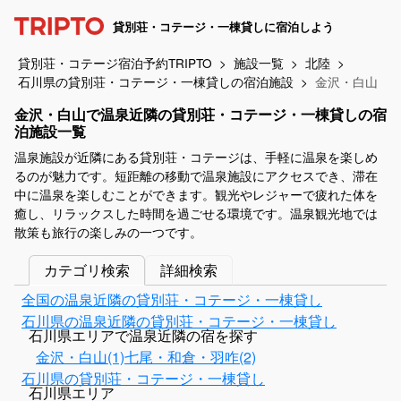
貸別荘・コテージ・一棟貸しに宿泊しよう
貸別荘・コテージ宿泊予約TRIPTO
施設一覧
北陸
石川県の貸別荘・コテージ・一棟貸しの宿泊施設
金沢・白山
金沢・白山で温泉近隣の貸別荘・コテージ・一棟貸しの宿
泊施設一覧
温泉施設が近隣にある貸別荘・コテージは、手軽に温泉を楽しめ
るのが魅力です。短距離の移動で温泉施設にアクセスでき、滞在
中に温泉を楽しむことができます。観光やレジャーで疲れた体を
癒し、リラックスした時間を過ごせる環境です。温泉観光地では
散策も旅行の楽しみの一つです。
カテゴリ検索
詳細検索
全国の温泉近隣の貸別荘・コテージ・一棟貸し
石川県の温泉近隣の貸別荘・コテージ・一棟貸し
石川県エリアで温泉近隣の宿を探す
金沢・白山(1)
七尾・和倉・羽咋(2)
石川県の貸別荘・コテージ・一棟貸し
石川県エリア