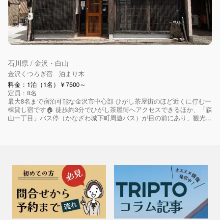
石川県 / 金沢・白山
金沢くつろぎ宿 泊まり木
料金：1泊（1名）￥7500～
定員：8名
最大8名まで宿泊可能な金沢市中心部 ひがし茶屋街のほど近くに佇む一
棟貸し宿です🏠 徒歩約3分でひがし茶屋街へアクセスできるほか、「森
山一丁目」バス停（かなざわ城下町周遊バス）が目の前にあり、観光...