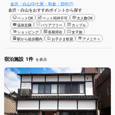
金沢・白山(3)
七尾・和倉・羽咋(7)
金沢・白山をおすすめポイントから探す
ペットOK
ペット同伴不可
大人数OK
温泉近隣
バリアフリー
カップル
ショッピング
長期滞在
女子旅
駅から徒歩圏内
お子さま歓迎
アメニティ
宿泊施設
1件
を表示