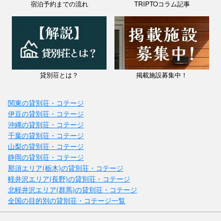
宿泊予約までの流れ
TRIPTOコラム記事
貸別荘とは？
掲載施設募集中！
関東の貸別荘・コテージ
伊豆の貸別荘・コテージ
沖縄の貸別荘・コテージ
千葉の貸別荘・コテージ
山梨の貸別荘・コテージ
静岡の貸別荘・コテージ
那須エリア(栃木)の貸別荘・コテージ
軽井沢エリア(長野)の貸別荘・コテージ
北軽井沢エリア(群馬)の貸別荘・コテージ
全国の目的別の貸別荘・コテージ一覧