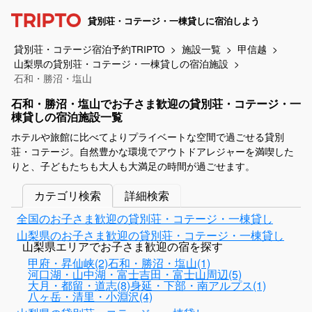
貸別荘・コテージ・一棟貸しに宿泊しよう
貸別荘・コテージ宿泊予約TRIPTO
施設一覧
甲信越
山梨県の貸別荘・コテージ・一棟貸しの宿泊施設
石和・勝沼・塩山
石和・勝沼・塩山でお子さま歓迎の貸別荘・コテージ・一
棟貸しの宿泊施設一覧
ホテルや旅館に比べてよりプライベートな空間で過ごせる貸別
荘・コテージ。自然豊かな環境でアウトドアレジャーを満喫した
りと、子どもたちも大人も大満足の時間が過ごせます。
カテゴリ検索
詳細検索
全国のお子さま歓迎の貸別荘・コテージ・一棟貸し
山梨県のお子さま歓迎の貸別荘・コテージ・一棟貸し
山梨県エリアでお子さま歓迎の宿を探す
甲府・昇仙峡(2)
石和・勝沼・塩山(1)
河口湖・山中湖・富士吉田・富士山周辺(5)
大月・都留・道志(8)
身延・下部・南アルプス(1)
八ヶ岳・清里・小淵沢(4)