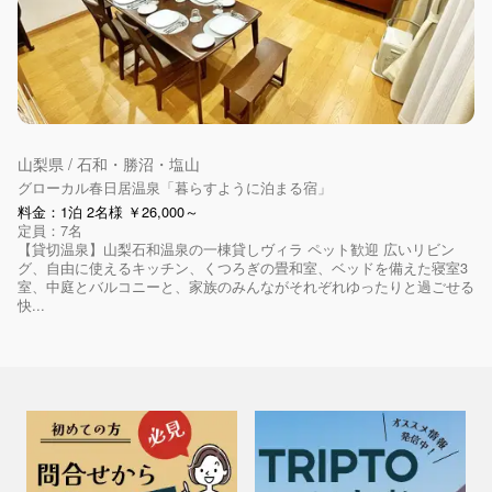
山梨県 / 石和・勝沼・塩山
グローカル春日居温泉「暮らすように泊まる宿」
料金：1泊 2名様 ￥26,000～
定員：7名
【貸切温泉】山梨石和温泉の一棟貸しヴィラ ペット歓迎 広いリビン
グ、自由に使えるキッチン、くつろぎの畳和室、ベッドを備えた寝室3
室、中庭とバルコニーと、家族のみんながそれぞれゆったりと過ごせる
快...