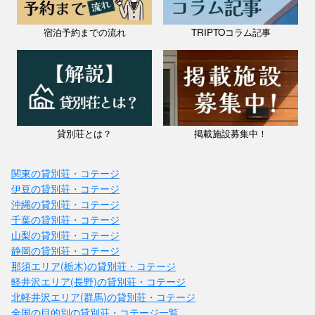
宿泊予約までの流れ
TRIPTOコラム記事
貸別荘とは？
掲載施設募集中！
関東の貸別荘・コテージ
伊豆の貸別荘・コテージ
沖縄の貸別荘・コテージ
千葉の貸別荘・コテージ
山梨の貸別荘・コテージ
静岡の貸別荘・コテージ
那須エリア(栃木)の貸別荘・コテージ
軽井沢エリア(長野)の貸別荘・コテージ
北軽井沢エリア(群馬)の貸別荘・コテージ
全国の目的別の貸別荘・コテージ一覧