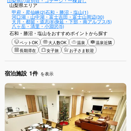
山梨県の貸別荘・コテージ・一棟貸し
山梨県エリア
甲府・昇仙峡(2)
石和・勝沼・塩山(1)
河口湖・山中湖・富士吉田・富士山周辺(30)
大月・都留・道志(8)
身延・下部・南アルプス(5)
八ヶ岳・清里・小淵沢(5)
石和・勝沼・塩山をおすすめポイントから探す
ペットOK
大人数OK
温泉
温泉近隣
長期滞在
女子旅
お子さま歓迎
宿泊施設
1件
を表示