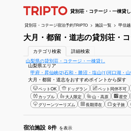
貸別荘・コテージ・一棟貸し
貸別荘・コテージ宿泊予約TRIPTO
施設一覧
甲信越
大月・都留・道志の貸別荘・コ
カテゴリ検索
詳細検索
山梨県の貸別荘・コテージ・一棟貸し
山梨県エリア
甲府・昇仙峡(2)
石和・勝沼・塩山(1)
河口湖・山
大月・都留・道志をおすすめポイントから探す
ペットOK
ドッグラン
ペット同伴不可
カップル
大人限定
山・高原
星空
グリーンツーリズム
長期滞在
女子旅
宿泊施設
8件
を表示