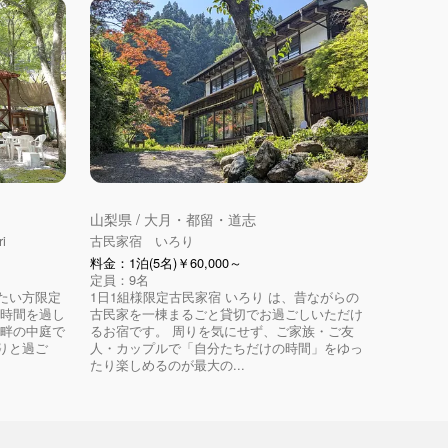
山梨県 / 大月・都留・道志
i
古民家宿 いろり
料金：1泊(5名)￥60,000～
定員：9名
たい方限定
1日1組様限定古民家宿 いろり は、昔ながらの
た時間を過し
古民家を一棟まるごと貸切でお過ごしいただけ
の畔の中庭で
るお宿です。 周りを気にせず、ご家族・ご友
りと過ご
人・カップルで「自分たちだけの時間」をゆっ
たり楽しめるのが最大の...