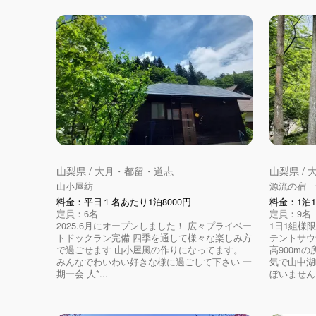
山梨県 / 大月・都留・道志
山梨県 /
山小屋紡
源流の宿 
料金：平日１名あたり1泊8000円
料金：1泊1
定員：6名
定員：9名
2025.6月にオープンしました！ 広々プライベー
1日1組様
トドックラン完備 四季を通して様々な楽しみ方
テントサウ
で過ごせます 山小屋風の作りになってます。
高900m
みんなでわいわい好きな様に過ごして下さい 一
気で山中湖
期一会 人*...
ぼいません。