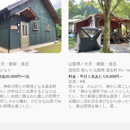
 大月・都留・道志
山梨県 / 大月・都留・道志
となり
貸別荘 悠らり 山梨県 道志村 Yu～rar
金20,000円〜/泊
料金：平日１名あたり6,000円～
定員：6名
、神奈川県との県境となる道志村
悠らりは、のんびり、静かに過ごし
ら）の中ほどに位置するとなりは、
です 「静かな場所でゆったりとし
美しい自然に囲まれた癒しの空間で
たい」方に最適な環境を提供！ 川
の忙しさから離れ、のどかな山里でゆ
太陽のこぼれ日を浴びながらゆった
た時間を過ごした...
し、夜は照明を無くし、星...