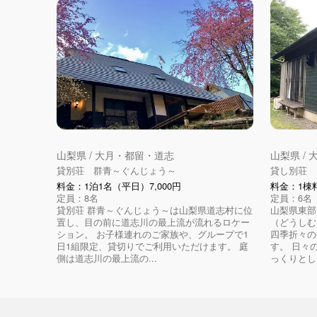
山梨県 / 大月・都留・道志
山梨県 /
貸別荘 群青～ぐんじょう～
貸し別荘 
料金：1泊1名（平日）7,000円
料金：1棟料
定員：8名
定員：6名
貸別荘 群青～ぐんじょう～は山梨県道志村に位
山梨県東部
置し、目の前に道志川の最上流が流れるロケー
（どうしむ
ション。 お子様連れのご家族や、グループで1
四季折々の
日1組限定、貸切りでご利用いただけます。 庭
す。 日々
側は道志川の最上流の...
っくりとし