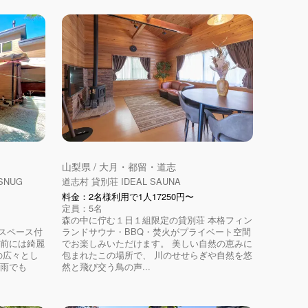
山梨県 / 大月・都留・道志
NUG
道志村 貸別荘 IDEAL SAUNA
料金：2名様利用で1人17250円〜
定員：5名
森の中に佇む１日１組限定の貸別荘 本格フィン
スペース付
ランドサウナ・BBQ・焚火がプライベート空間
の前には綺麗
でお楽しみいただけます。 美しい自然の恵みに
の広々とし
包まれたこの場所で、 川のせせらぎや自然を悠
 雨でも
然と飛び交う鳥の声...