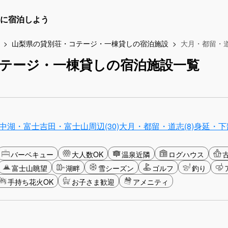
に宿泊しよう
山梨県の貸別荘・コテージ・一棟貸しの宿泊施設
大月・都留・
テージ・一棟貸しの宿泊施設一覧
中湖・富士吉田・富士山周辺(30)
大月・都留・道志(8)
身延・下
バーベキュー
大人数OK
温泉近隣
ログハウス
富士山眺望
湖畔
雪シーズン
ゴルフ
釣り
手持ち花火OK
お子さま歓迎
アメニティ