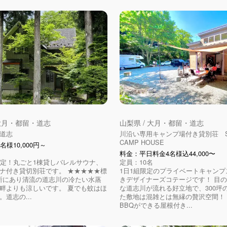
 大月・都留・道志
山梨県 / 大月・都留・道志
道志
川沿い専用キャンプ場付き貸別荘 S
CAMP HOUSE
名様10,000円～
料金：平日料金4名様込44,000〜
限定！丸ごと1棟貸しバレルサウナ、
定員：10名
ナ付き貸切別荘です。 ★★★★★標
1日1組限定のプライベートキャンプ
の所にあり清流の道志川の冷たい水蒸
きデザイナーズコテージです！ 目
畔よりも涼しいです。 夏でも蚊はほ
な道志川が流れる好立地で、300坪
道志の...
た敷地は混雑とは無縁の贅沢空間！
BBQができる屋根付き...