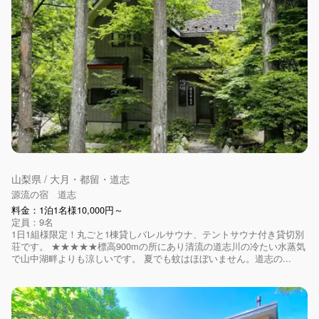
山梨県 / 大月・都留・道志
源流の宿 道志
料金：1泊1名様10,000円～
定員：9名
1日1組様限定！丸ごと1棟貸しバレルサウナ、テントサウナ付き貸切別
荘です。 ★★★★★標高900mの所にあり清流の道志川の冷たい水蒸気
で山中湖畔よりも涼しいです。 夏でも蚊はほぼいません。道志の...