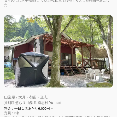
日々の忙しさから離れ、のどかな山里でゆっくりとした時間を過ごし
た...
山梨県 / 大月・都留・道志
貸別荘 悠らり 山梨県 道志村 Yu～rari
料金：平日１名あたり6,000円～
定員：6名