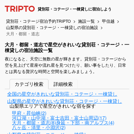
貸別荘・コテージ・一棟貸しに宿泊しよう
貸別荘・コテージ宿泊予約TRIPTO
施設一覧
甲信越
山梨県の貸別荘・コテージ・一棟貸しの宿泊施設
大月・都留・道志
大月・都留・道志で星空がきれいな貸別荘・コテージ・一
棟貸しの宿泊施設一覧
夜になると、天空に無数の星が輝きます。貸別荘・コテージから
空を見上げて星座や流れ星を見つけたり、願い事をしたり、日常
とは異なる贅沢な時間と空間を楽しみましょう。
カテゴリ検索
詳細検索
全国の星空がきれいな貸別荘・コテージ・一棟貸し
山梨県の星空がきれいな貸別荘・コテージ・一棟貸し
山梨県エリアで星空がきれいな宿を探す
甲府・昇仙峡(2)
河口湖・山中湖・富士吉田・富士山周辺(17)
大月・都留・道志(8)
身延・下部・南アルプス(4)
八ヶ岳・清里・小淵沢(2)