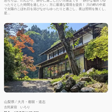
悠らりは、のんびり、静かに過ごしたい方限定です 「静かな場所でゆ
ったりとした時間を過したい」方に最適な環境を提供！ 川の畔の中庭
で太陽のこぼれ日を浴びながらゆったりと過ごし、夜は照明を無くし、
星...
山梨県 / 大月・都留・道志
古民家宿 いろり