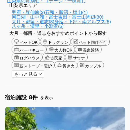
山梨県の貸別荘・コテージ・一棟貸し
山梨県エリア
甲府・昇仙峡(2)
石和・勝沼・塩山(1)
河口湖・山中湖・富士吉田・富士山周辺(30)
大月・都留・道志(8)
身延・下部・南アルプス(5)
八ヶ岳・清里・小淵沢(5)
大月・都留・道志をおすすめポイントから探す
ペットOK
ドッグラン
ペット同伴不可
バーベキュー
大人数OK
温泉近隣
ログハウス
古民家
サウナ
薪ストーブ・暖炉
焚き火
カップル
もっと見る
大人限定
山・高原
星空
富士山眺望
湖畔
雪シーズン
ゴルフ
釣り
アクティビティ
食事付き
グランピング
宿泊施設
8件
グリーンツーリズム
長期滞在
女子旅
を表示
手持ち花火OK
お子さま歓迎
アメニティ