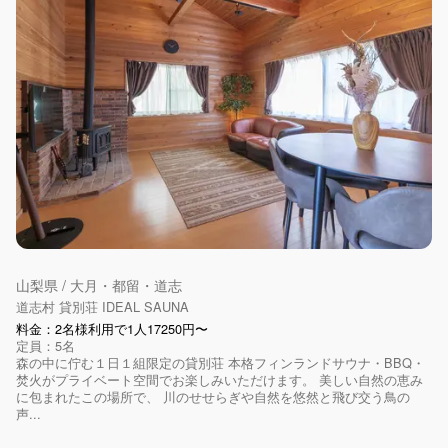
山梨県 / 大月・都留・道志
道志村 貸別荘 IDEAL SAUNA
料金：2名様利用で1人17250円〜
定員：5名
森の中に佇む１日１組限定の貸別荘 本格フィンランドサウナ・BBQ・
焚火がプライベート空間でお楽しみいただけます。 美しい自然の恵み
に包まれたこの場所で、 川のせせらぎや自然を悠然と飛び交う鳥の
声...