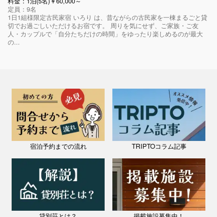
料金：1泊(5名)￥60,000～
定員：9名
1日1組様限定古民家宿 いろり は、昔ながらの古民家を一棟まるごと貸
切でお過ごしいただけるお宿です。 周りを気にせず、ご家族・ご友
人・カップルで「自分たちだけの時間」をゆったり楽しめるのが最大
の...
宿泊予約までの流れ
TRIPTOコラム記事
貸別荘とは？
掲載施設募集中！