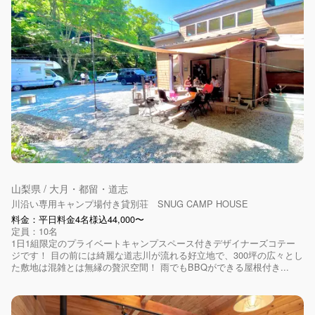
山梨県 / 大月・都留・道志
川沿い専用キャンプ場付き貸別荘 SNUG CAMP HOUSE
料金：平日料金4名様込44,000〜
定員：10名
1日1組限定のプライベートキャンプスペース付きデザイナーズコテー
ジです！ 目の前には綺麗な道志川が流れる好立地で、300坪の広々とし
た敷地は混雑とは無縁の贅沢空間！ 雨でもBBQができる屋根付き...