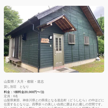
山梨県 / 大月・都留・道志
貸し別荘 となり
料金：1棟料金20,000円〜/泊
定員：6名
山梨県東部、神奈川県との県境となる道志村（どうしむら）の中ほどに
位置するとなりは、四季折々の美しい自然に囲まれた癒しの空間です。