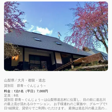
山梨県 / 大月・都留・道志
貸別荘 群青～ぐんじょう～
料金：1泊1名（平日）7,000円
定員：8名
貸別荘 群青～ぐんじょう～は山梨県道志村に位置し、目の前に道志川
の最上流が流れるロケーション。 お子様連れのご家族や、グループで1
日1組限定、貸切りでご利用いただけます。 庭側は道志川の最上流の...