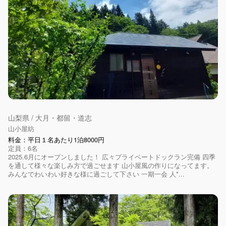
山梨県 / 大月・都留・道志
山小屋紡
料金：平日１名あたり1泊8000円
定員：6名
2025.6月にオープンしました！ 広々プライベートドックラン完備 四季
を通して様々な楽しみ方で過ごせます 山小屋風の作りになってます。
みんなでわいわい好きな様に過ごして下さい 一期一会 人*...