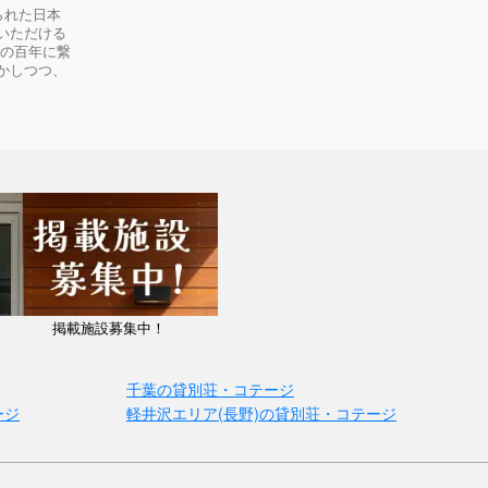
られた日本
いただける
次の百年に繋
かしつつ、
掲載施設募集中！
千葉の貸別荘・コテージ
ージ
軽井沢エリア(長野)の貸別荘・コテージ