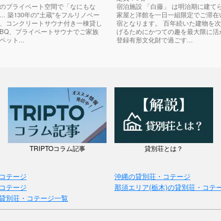
のプライベート空間で「なにもな
宿泊施設 「白藤」 は明治期に建て
.. 築130年の"土蔵"をフルリノベー
家屋と洋館を一日一組限定でご滞在
、コンクリートサウナ付き一棟貸し
宿となります。 百年続いた建物を
BBQ、プライベートサウナでご家族
げるためにかつての趣を最大限に活
ット...
登録有形文化財で過ごす...
TRIPTOコラム記事
貸別荘とは？
コテージ
沖縄の貸別荘・コテージ
コテージ
那須エリア(栃木)の貸別荘・コテ
貸別荘・コテージ一覧