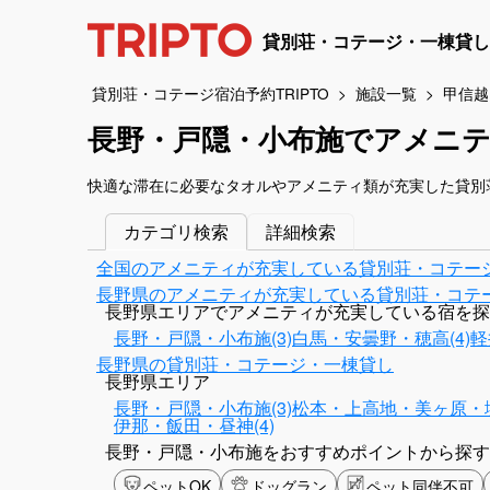
貸別荘・コテージ・一棟貸し
貸別荘・コテージ宿泊予約TRIPTO
施設一覧
甲信越
長野・戸隠・小布施でアメニ
快適な滞在に必要なタオルやアメニティ類が充実した貸別
カテゴリ検索
詳細検索
全国のアメニティが充実している貸別荘・コテー
長野県のアメニティが充実している貸別荘・コテ
長野県エリアでアメニティが充実している宿を探
長野・戸隠・小布施(3)
白馬・安曇野・穂高(4)
軽
長野県の貸別荘・コテージ・一棟貸し
長野県エリア
長野・戸隠・小布施(3)
松本・上高地・美ヶ原・塩
伊那・飯田・昼神(4)
長野・戸隠・小布施をおすすめポイントから探す
ペットOK
ドッグラン
ペット同伴不可