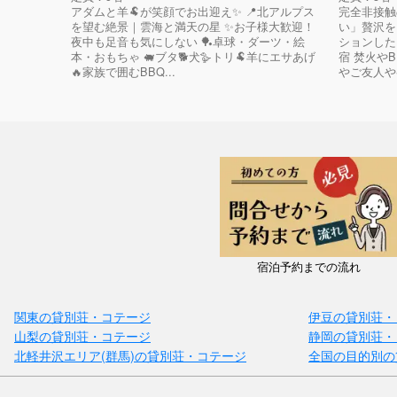
アダムと羊🐏が笑顔でお出迎え✨ 📍北アルプス
完全非接触
を望む絶景｜雲海と満天の星 ✨お子様大歓迎！
い」贅沢を.
夜中も足音も気にしない 🏓卓球・ダーツ・絵
ションした
本・おもちゃ 🐖ブタ🐕犬🪿トリ🐏羊にエサあげ
宿 焚火や
🔥家族で囲むBBQ...
やご友人やペ
宿泊予約までの流れ
関東の貸別荘・コテージ
伊豆の貸別荘・
山梨の貸別荘・コテージ
静岡の貸別荘・
北軽井沢エリア(群馬)の貸別荘・コテージ
全国の目的別の