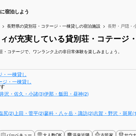
に宿泊しよう
長野県の貸別荘・コテージ・一棟貸しの宿泊施設
長野・戸隠・
ティが充実している貸別荘・コテージ
荘・コテージで、ワンランク上の非日常体験を楽しみましょう。
ジ・一棟貸し
ージ・一棟貸し
す
井沢・佐久・小諸(3)
伊那・飯田・昼神(2)
尻(2)
上田・菅平(2)
蓼科・八ヶ岳・諏訪(2)
志賀・野沢・斑尾(1
バーベキュー
大人数OK
温泉近隣
古民家
サウ