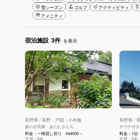
雪シーズン
ゴルフ
アクティビティ
アメニティ
宿泊施設
3件
を表示
長野県 / 長野・戸隠・小布施
長野県 /
森の古民家 あだむさんち
サウナ付き一棟
料金：一棟貸し切り ¥44000～
料金：1泊（
定員：9名
定員：5名