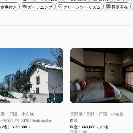
食事付き
ガーデニング
グリーンツーリズム
長期滞在
 長野・戸隠・小布施
長野県 / 長野・戸隠・小布施
貸し宿 大岡辻-tsuji oooka-
白藤
2名）￥50,000～
料金：¥40,000～／1名
定員：6名