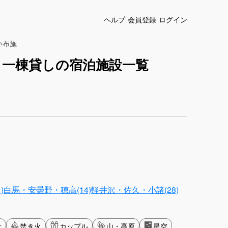
ヘルプ
会員登録
ログイン
小布施
・一棟貸しの宿泊施設一覧
)
白馬・安曇野・穂高(14)
軽井沢・佐久・小諸(28)
ナ
焚き火
カップル
山・高原
星空