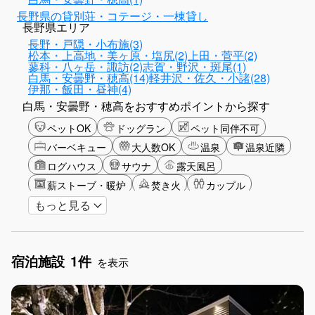
長野県の貸別荘・コテージ・一棟貸し
長野県エリア
長野・戸隠・小布施(3)
松本・上高地・美ヶ原・塩尻(2)
上田・菅平(2)
蓼科・八ヶ岳・諏訪(2)
志賀・野沢・斑尾(1)
白馬・安曇野・穂高(14)
軽井沢・佐久・小諸(28)
伊那・飯田・昼神(4)
白馬・安曇野・穂高をおすすめポイントから探す
ペットOK
ドッグラン
ペット同伴不可
バーベキュー
大人数OK
温泉
温泉近隣
ログハウス
サウナ
露天風呂
薪ストーブ・暖炉
焚き火
カップル
もっと見る
大人限定
山・高原
星空
雪シーズン
アクティビティ
食事付き
ガーデニング
グリーンツーリズム
長期滞在
女子旅
宿泊施設
1件
手持ち花火OK
お子さま歓迎
アメニティ
を表示