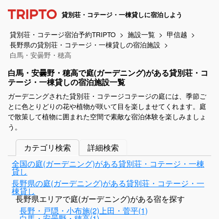
貸別荘・コテージ・一棟貸しに宿泊しよう
貸別荘・コテージ宿泊予約TRIPTO
施設一覧
甲信越
長野県の貸別荘・コテージ・一棟貸しの宿泊施設
白馬・安曇野・穂高
白馬・安曇野・穂高で庭(ガーデニング)がある貸別荘・コ
テージ・一棟貸しの宿泊施設一覧
ガーデニングされた貸別荘・コテージコテージの庭には、季節ご
とに色とりどりの花や植物が咲いて目を楽しませてくれます。庭
で散策して植物に囲まれた空間で素敵な宿泊体験を楽しみましょ
う。
カテゴリ検索
詳細検索
全国の庭(ガーデニング)がある貸別荘・コテージ・一棟
貸し
長野県の庭(ガーデニング)がある貸別荘・コテージ・一
棟貸し
長野県エリアで庭(ガーデニング)がある宿を探す
長野・戸隠・小布施(2)
上田・菅平(1)
白馬・安曇野・穂高(1)