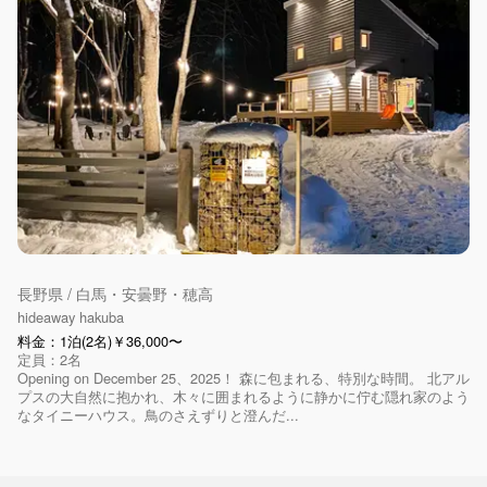
長野県 / 白馬・安曇野・穂高
hideaway hakuba
料金：1泊(2名)￥36,000〜
定員：2名
Opening on December 25、2025！ 森に包まれる、特別な時間。 北アル
プスの大自然に抱かれ、木々に囲まれるように静かに佇む隠れ家のよう
なタイニーハウス。鳥のさえずりと澄んだ...