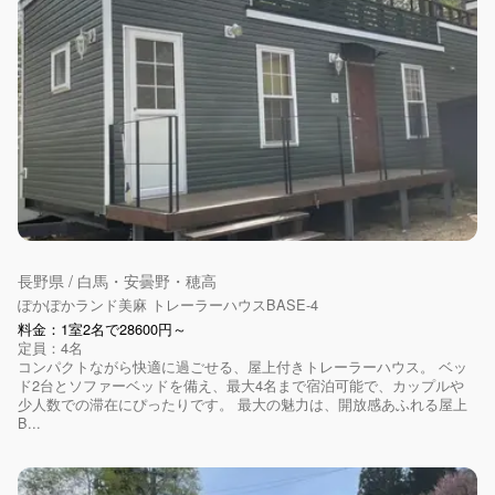
長野県 / 白馬・安曇野・穂高
ぽかぽかランド美麻 トレーラーハウスBASE-4
料金：1室2名で28600円～
定員：4名
コンパクトながら快適に過ごせる、屋上付きトレーラーハウス。 ベッ
ド2台とソファーベッドを備え、最大4名まで宿泊可能で、カップルや
少人数での滞在にぴったりです。 最大の魅力は、開放感あふれる屋上
B...