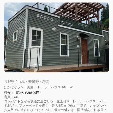
長野県 / 白馬・安曇野・穂高
ぽかぽかランド美麻 トレーラーハウスBASE-2
料金：1室2名で28600円～
定員：4名
コンパクトながら快適に過ごせる、屋上付きトレーラーハウス。 ベッ
ド2台とソファーベッドを備え、最大4名まで宿泊可能で、カップルや
少人数での滞在にぴったりです。 最大の魅力は、開放感あふれる屋上