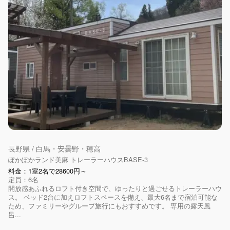
長野県 / 白馬・安曇野・穂高
ぽかぽかランド美麻 トレーラーハウスBASE-3
料金：1室2名で28600円～
定員：6名
開放感あふれるロフト付き空間で、ゆったりと過ごせるトレーラーハウ
ス。 ベッド2台に加えロフトスペースを備え、最大6名まで宿泊可能な
ため、ファミリーやグループ旅行にもおすすめです。 専用の露天風
呂...