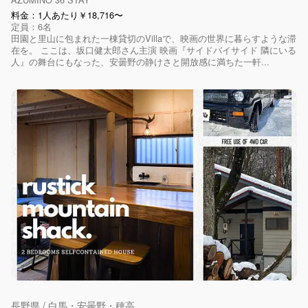
料金：1人あたり￥18,716〜
定員：6名
田園と里山に包まれた一棟貸切のVillaで、映画の世界に暮らすような滞
在を。 ここは、坂口健太郎さん主演 映画『サイドバイサイド 隣にいる
人』の舞台にもなった、安曇野の静けさと開放感に満ちた一軒...
長野県 / 白馬・安曇野・穂高