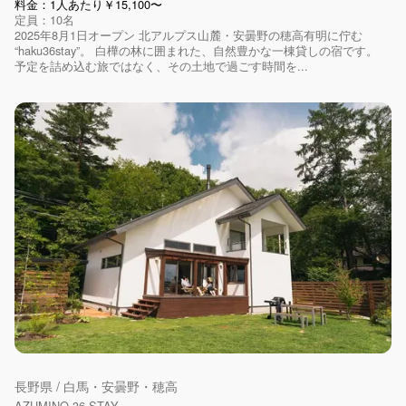
料金：1人あたり￥15,100〜
定員：10名
2025年8月1日オープン 北アルプス山麓・安曇野の穂高有明に佇む
“haku36stay”。 白樺の林に囲まれた、自然豊かな一棟貸しの宿です。
予定を詰め込む旅ではなく、その土地で過ごす時間を...
長野県 / 白馬・安曇野・穂高
AZUMINO 36 STAY