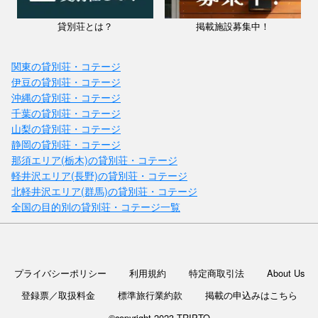
貸別荘とは？
掲載施設募集中！
関東の貸別荘・コテージ
伊豆の貸別荘・コテージ
沖縄の貸別荘・コテージ
千葉の貸別荘・コテージ
山梨の貸別荘・コテージ
静岡の貸別荘・コテージ
那須エリア(栃木)の貸別荘・コテージ
軽井沢エリア(長野)の貸別荘・コテージ
北軽井沢エリア(群馬)の貸別荘・コテージ
全国の目的別の貸別荘・コテージ一覧
プライバシーポリシー
利用規約
特定商取引法
About Us
登録票／取扱料金
標準旅行業約款
掲載の申込みはこちら
©copyright 2023 TRIPTO