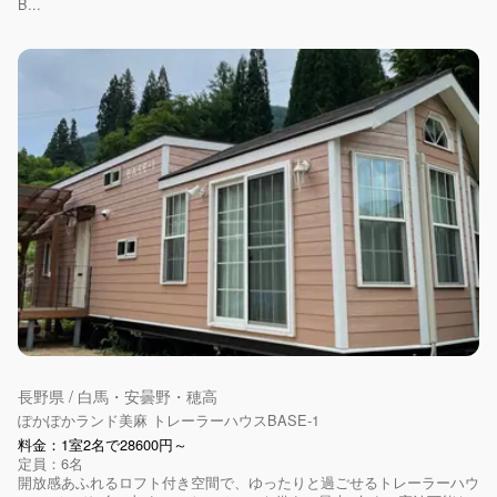
B...
長野県 / 白馬・安曇野・穂高
ぽかぽかランド美麻 トレーラーハウスBASE-1
料金：1室2名で28600円～
定員：6名
開放感あふれるロフト付き空間で、ゆったりと過ごせるトレーラーハウ