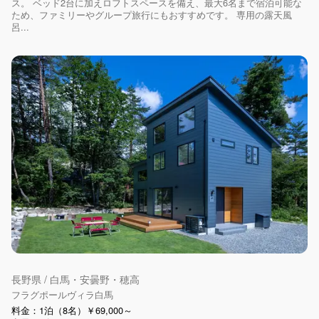
ス。 ベッド2台に加えロフトスペースを備え、最大6名まで宿泊可能な
ため、ファミリーやグループ旅行にもおすすめです。 専用の露天風
呂...
長野県 / 白馬・安曇野・穂高
フラグポールヴィラ白馬
料金：1泊（8名）￥69,000～