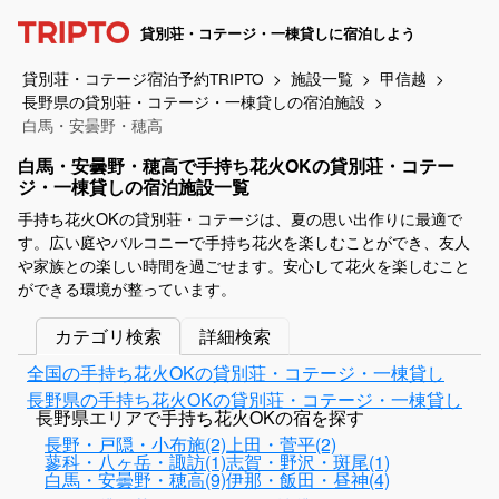
貸別荘・コテージ・一棟貸しに宿泊しよう
貸別荘・コテージ宿泊予約TRIPTO
施設一覧
甲信越
長野県の貸別荘・コテージ・一棟貸しの宿泊施設
白馬・安曇野・穂高
白馬・安曇野・穂高で手持ち花火OKの貸別荘・コテー
ジ・一棟貸しの宿泊施設一覧
手持ち花火OKの貸別荘・コテージは、夏の思い出作りに最適で
す。広い庭やバルコニーで手持ち花火を楽しむことができ、友人
や家族との楽しい時間を過ごせます。安心して花火を楽しむこと
ができる環境が整っています。
カテゴリ検索
詳細検索
全国の手持ち花火OKの貸別荘・コテージ・一棟貸し
長野県の手持ち花火OKの貸別荘・コテージ・一棟貸し
長野県エリアで手持ち花火OKの宿を探す
長野・戸隠・小布施(2)
上田・菅平(2)
蓼科・八ヶ岳・諏訪(1)
志賀・野沢・斑尾(1)
白馬・安曇野・穂高(9)
伊那・飯田・昼神(4)