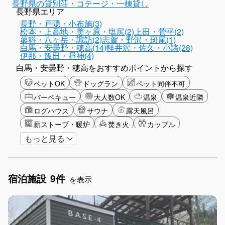
長野県の貸別荘・コテージ・一棟貸し
長野県エリア
長野・戸隠・小布施(3)
松本・上高地・美ヶ原・塩尻(2)
上田・菅平(2)
蓼科・八ヶ岳・諏訪(2)
志賀・野沢・斑尾(1)
白馬・安曇野・穂高(14)
軽井沢・佐久・小諸(28)
伊那・飯田・昼神(4)
白馬・安曇野・穂高をおすすめポイントから探す
ペットOK
ドッグラン
ペット同伴不可
バーベキュー
大人数OK
温泉
温泉近隣
ログハウス
サウナ
露天風呂
薪ストーブ・暖炉
焚き火
カップル
もっと見る
大人限定
山・高原
星空
雪シーズン
アクティビティ
食事付き
ガーデニング
グリーンツーリズム
長期滞在
女子旅
宿泊施設
9件
手持ち花火OK
お子さま歓迎
アメニティ
を表示