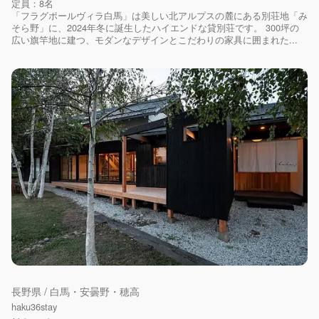
定員：8名
「フラグポールヴィラ白馬」は美しい北アルプスの麓にある別荘地「み
そら野」に、2024年冬に誕生したハイエンドな貸別荘です。 300坪の
広い旗竿地に建つ、モダンなデザインとこだわりの家具に囲まれた...
長野県 / 白馬・安曇野・穂高
haku36stay