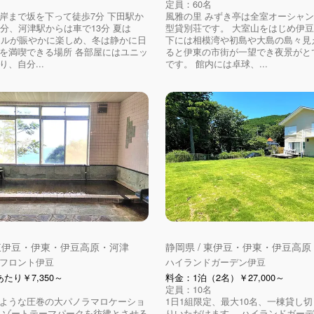
定員：60名
岸まで坂を下って徒歩7分 下田駅か
風雅の里 みずき亭は全室オーシャ
0分、河津駅からは車で13分 夏は
型貸別荘です。 大室山をはじめ伊
ールが賑やかに楽しめ、冬は静かに日
下には相模湾や初島や大島の島々見
を満喫できる場所 各部屋にはユニッ
ると伊東の市街が一望でき夜景がと
、自分...
です。 館内には卓球、...
 東伊豆・伊東・伊豆高原・河津
静岡県 / 東伊豆・伊東・伊豆高
フロント伊豆
ハイランドガーデン伊豆
たり￥7,350～
料金：1泊（2名）￥27,000～
定員：10名
ような圧巻の大パノラマロケーショ
1日1組限定、最大10名、一棟貸し
リゾートテーマパークを彷彿とさせる
りいただけます。 ハイランドガー