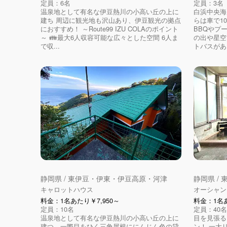
定員：6名
定員：3名
温泉地として有名な伊豆熱川の小高い丘の上に
白浜中央海
建ち 周辺に観光地も沢山あり、伊豆観光の拠点
らは車で1
におすすめ！ ～Route99 IZU COLAのポイント
BBQやプ
～ 👪最大6人収容可能な広々とした空間 6人ま
の出や星空
で収...
トバスがあり
静岡県 / 東伊豆・伊東・伊豆高原・河津
静岡県 /
キャロットハウス
オーシャン
料金：1名あたり￥7,950～
料金：1名あ
定員：10名
定員：40名
温泉地として有名な伊豆熱川の小高い丘の上に
目を見張る
建つ、一際目をひく三角屋根ににんじん色の貸
ン！ 一大