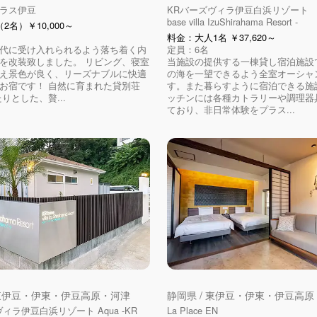
ラス伊豆
KRバーズヴィラ伊豆白浜リゾート Blu
base villa IzuShirahama Resort -
2名）￥10,000～
料金：大人1名 ￥37,620～
代に受け入れられるよう落ち着く内
定員：6名
を改装致しました。 リビング、寝室
当施設の提供する一棟貸し宿泊施設
え景色が良く、リーズナブルに快適
の海を一望できるよう全室オーシャ
お宿です！ 自然に育まれた貸別荘
す。また暮らすように宿泊できる施
りとした、贅...
ッチンには各種カトラリーや調理器
ており、非日常体験をプラス...
 東伊豆・伊東・伊豆高原・河津
静岡県 / 東伊豆・伊東・伊豆高
ィラ伊豆白浜リゾート Aqua -KR
La Place EN