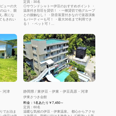
定員：30名
ンビューの大
◎サウンドシャトー伊豆のおすすめポイント ・
豆の山々、眼
温泉付き別荘を貸切！ ・一棟貸切で他グループ
え､夜にな
との接触なし！ ・防音装置付きなので楽器演奏
てもきれい
もパーティーも可！ ・最大30名まで利用でき
る！ ・ペット可！...
原・河津
静岡県 / 東伊豆・伊東・伊豆高原・河津
伊東さつき会館
料金：1名あたり￥7,450～
定員：60名
切りでお泊ま
温暖な気候の伊豆・伊東温泉。 都心からアクセ
デン伊豆は伊
ス抜群で、気軽に行ける旅先として根強い人気