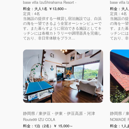
base villa IzuShirahama Resort -
base villa 
料金：大人1名 ￥13,600～
料金：大人1
定員：4名
定員：4名
当施設の提供する一棟貸し宿泊施設では、白浜
当施設の提
の海を一望できるよう全室オーシャンビューで
の海を一望
す。また暮らすように宿泊できる施設としてキ
す。また暮
ッチンには各種カトラリーや調理器具を完備し
ッチンには
ており、非日常体験をプラス...
ており、非
静岡県 / 東伊豆・伊東・伊豆高原・河津
静岡県 /
Route99 IZU COLA
NOMADE
料金：1泊（2名）￥ 15,000～
料金：1人あ