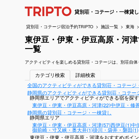
貸別荘・コテージ・一棟貸し
貸別荘・コテージ宿泊予約TRIPTO
施設一覧
東海
東伊豆・伊東・伊豆高原・河
一覧
アクティビティを楽しめる貸別荘・コテージは、別荘自体
カテゴリ検索
詳細検索
全国のアクティビティができる貸別荘・コテージ
静岡県のアクティビティができる貸別荘・コテー
静岡県エリアでアクティビティができる宿を探す
東伊豆・伊東・伊豆高原・河津(22)
中伊豆・修善寺
静岡県の貸別荘・コテージ・一棟貸し
静岡県エリア
東伊豆・伊東・伊豆高原・河津(57)
西伊豆(1)
中
御前崎・寸又峡・奥大井(1)
掛川・袋井・磐田(1)
東伊豆・伊東・伊豆高原・河津をおすすめポイン