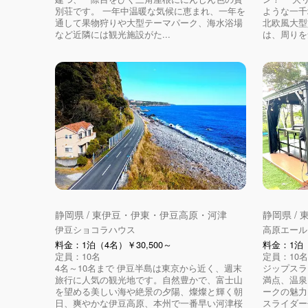
別荘です。 一年中温暖な気候に恵まれ、一年を
ような一千
通して果物狩りや大型テーマパーク、海水浴場
北欧風大型
など近隣には観光施設がた...
は、周りを
静岡県 / 東伊豆・伊東・伊豆高原・河津
静岡県 /
伊豆ショコラハウス
高原エール
料金：1泊（4名）￥30,500～
料金：1泊（
定員：10名
定員：10名
4名～10名まで 伊豆半島は東京から近く、週末
ジップスラ
旅行に人気の観光地です。自然豊かで、富士山
満点、温泉
を望める美しい海や絶景の夕陽、燦燦と輝く朝
ークの魅力
日、爽やかな伊豆高原、本州で一番早い河津桜
スライダー