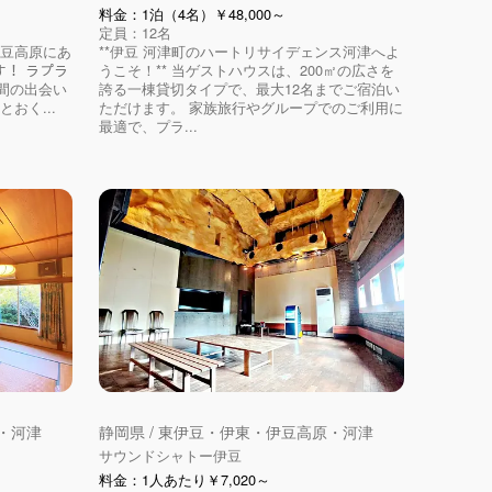
料金：1泊（4名）￥48,000～
定員：12名
伊豆高原にあ
**伊豆 河津町のハートリサイデェンス河津へよ
-です！ ラプラ
うこそ！** 当ゲストハウスは、200㎡の広さを
間の出会い
誇る一棟貸切タイプで、最大12名までご宿泊い
おく...
ただけます。 家族旅行やグループでのご利用に
最適で、プラ...
原・河津
静岡県 / 東伊豆・伊東・伊豆高原・河津
サウンドシャトー伊豆
料金：1人あたり￥7,020～