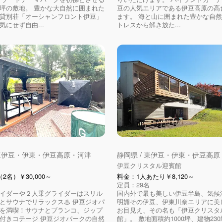
坪の敷地。 豊かな大自然に囲まれた
豆の人気エリアである伊豆高原の高
貸別荘「オーシャンフロント伊豆」
ます。 海と山に囲まれた豊かな自
気にせず自由...
トレスから解き放た...
 東伊豆・伊東・伊豆高原・河津
静岡県 / 東伊豆・伊東・伊豆高
伊豆クリスタル迎賓館
2名）￥30,000～
料金：1人あたり￥8,120～
定員：29名
イダーや２人乗グライダーはスリル
国内外で最も美しい伊豆半島、気候
とサウナでリラックス♨ 伊豆ジオパ
明媚その伊豆、伊東川奈エリアに美
を満喫！サウナとブランコ、ジップ
お目見え、その名も「伊豆クリスタ
付きコテージ 伊豆ジオパークの自然
館」。 敷地面積約1000坪、建物23