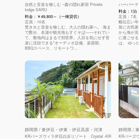
自然と音楽を愉しむ ~森の隠れ家宿 Private
ハーバーテ
lodge SARU
料金：1泊（
料金：￥49,800～（一棟貸切）
定員：7名
定員：10名
幅位広い年
焚き火と音楽を愉しむ、大人の隠れ家へ。 海ま
装に古民家
で数分、名湯や観光地もすぐそば——それでい
から海が見
て、敷地内はまるで別世界。人目を気にせず音
に過ごせる
楽に没頭できる*オーディオ設備、楽器類、
は、 ゆった
BBQスペース、リモートワ...
静岡県 / 東伊豆・伊東・伊豆高原・河津
静岡県 /
KRバーズヴィラ伊豆白浜リゾート Crystal -KR
KRバーズヴ