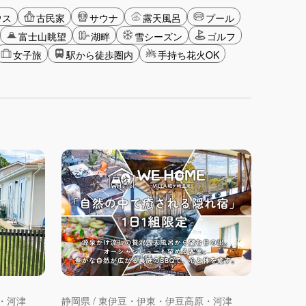
ウス
古民家
サウナ
露天風呂
プール
富士山眺望
湖畔
雪シーズン
ゴルフ
女子旅
駅から徒歩圏内
手持ち花火OK
原・河津
静岡県 / 東伊豆・伊東・伊豆高原・河津