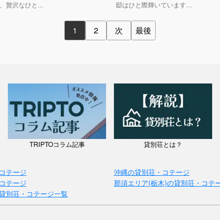
、贅沢なひと...
邸はひと際輝いています...
1
2
次
最後
TRIPTOコラム記事
貸別荘とは？
コテージ
沖縄の貸別荘・コテージ
コテージ
那須エリア(栃木)の貸別荘・コテ
貸別荘・コテージ一覧