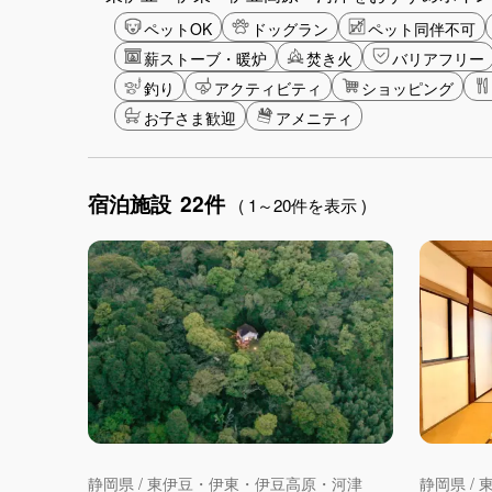
ペットOK
ドッグラン
ペット同伴不可
薪ストーブ・暖炉
焚き火
バリアフリー
釣り
アクティビティ
ショッピング
お子さま歓迎
アメニティ
宿泊施設
22件
( 1～20件を表示 )
静岡県 / 東伊豆・伊東・伊豆高原・河津
静岡県 /