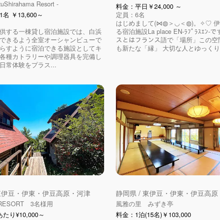
IzuShirahama Resort -
料金：平日￥24,000 ～
名 ￥13,600～
定員：6名
はじめまして(⋈◍＞◡＜◍)。✧♡ 
供する一棟貸し宿泊施設では、白浜
る宿泊施設La place EN-ﾗﾌﾟﾗｽｴﾝ
できるよう全室オーシャンビューで
スとはフランス語で「場所」この空
らすように宿泊できる施設としてキ
も新たな「縁」 大切な人とゆっくりと
各種カトラリーや調理器具を完備し
日常体験をプラス...
 東伊豆・伊東・伊豆高原・河津
静岡県 / 東伊豆・伊東・伊豆高
 RESORT 3名様用
風雅の里 みずき亭
たり¥10,000～
料金：1泊(15名)￥103,000