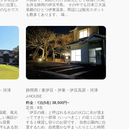
台に位置し
を誇る静岡の伊豆半島。 その中でも日本三大温
然のなかでス
泉郷のひとつ伊東温泉。周辺には観光スポット
も数多くあります。 城...
原・河津
静岡県 / 東伊豆・伊東・伊豆高原・河津
J-HOUSE
料金：1泊(5名) 38,500円~
定員：8名
温暖、風光
「伊豆の瞳」と呼ばれる火山の火口に水が溜ま
しい施設が
ってできた一碧湖（いっぺきこ）の近くに位置
ル迎賓
する１棟貸し切りのお宿です。 自然公園内に位
0坪もある別
置するため、自然豊かな中まったりとした時間