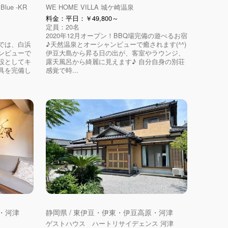
e -KR
WE HOME VILLA 城ケ崎温泉
料金：平日：￥49,800～
定員：20名
2020年12月オープン！BBQ場完備の遊べるお宿
では、白浜
♪天然温泉とオーシャンビューで癒されます(^^)
ンビューで
伊豆大島から昇る日の出が、客室やラウンジ、
設としてキ
露天風呂から綺麗に見えます♪ 自分自身の別荘
具を完備し
感覚で時...
原・河津
静岡県 / 東伊豆・伊東・伊豆高原・河津
ゲストハウス ハートリサイデェンス 河津