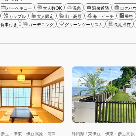
バーベキュー
大人数OK
温泉
温泉近隣
ログハ
カップル
大人限定
山・高原
海・ビーチ
星空
食事付き
ガーデニング
グリーンツーリズム
長期滞在
 東伊豆・伊東・伊豆高原・河津
静岡県 / 東伊豆・伊東・伊豆高