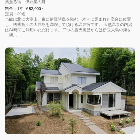
風薫る宿 伊豆星の舞
料金：1泊 ￥82,000～
定員：20名
当館は北に大室山、東に伊豆諸島を臨む、木々に囲まれた高台に位置
し、四季折々の大自然を満喫して頂ける温泉宿です。 天然温泉の内湯
は24時間ご利用いただけます。二つの露天風呂からは伊豆大島の海を
一望...