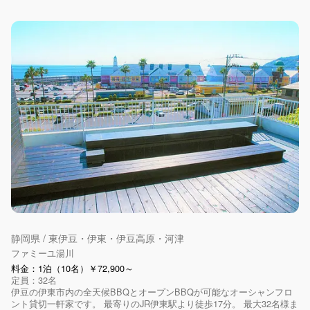
静岡県 / 東伊豆・伊東・伊豆高原・河津
ファミーユ湯川
料金：1泊（10名）￥72,900～
定員：32名
伊豆の伊東市内の全天候BBQとオープンBBQが可能なオーシャンフロ
ント貸切一軒家です。 最寄りのJR伊東駅より徒歩17分。 最大32名様ま