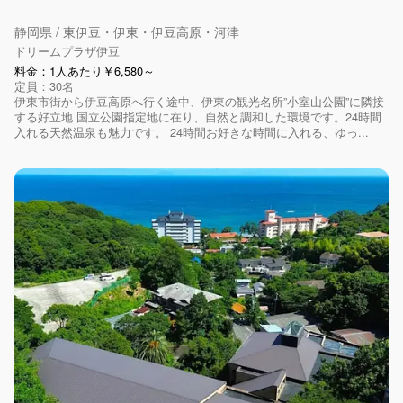
静岡県 / 東伊豆・伊東・伊豆高原・河津
ドリームプラザ伊豆
料金：1人あたり￥6,580～
定員：30名
伊東市街から伊豆高原へ行く途中、伊東の観光名所”小室山公園”に隣接
する好立地 国立公園指定地に在り、自然と調和した環境です。24時間
入れる天然温泉も魅力です。 24時間お好きな時間に入れる、ゆっ...