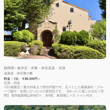
お子さま歓迎
アメニティ
静岡県 / 東伊豆・伊東・伊豆高原・河津
温泉宿 伊豆華の舞
料金：1泊 ￥86,000円～
定員：25名
1日1組限定！最大25名まで宿泊可能です。広々とした家族旅行・グル
ープ旅行・合宿にぴったりの貸別荘です。 【ゆったり過ごせる広々空
間】 室内総面積は約457㎡、全9室、各部屋にバス·トイレ付き。...