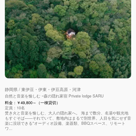
静岡県 / 東伊豆・伊東・伊豆高原・河津
自然と音楽を愉しむ ~森の隠れ家宿 Private lodge SARU
料金：￥49,800～（一棟貸切）
定員：10名
焚き火と音楽を愉しむ、大人の隠れ家へ。 海まで数分、名湯や観光地
もすぐそば——それでいて、敷地内はまるで別世界。人目を気にせず音
楽に没頭できる*オーディオ設備、楽器類、BBQスペース、リモート
ワ...