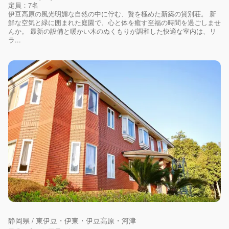
定員：7名
伊豆高原の風光明媚な自然の中に佇む、贅を極めた新築の貸別荘。 新
鮮な空気と緑に囲まれた庭園で、心と体を癒す至福の時間を過ごしませ
んか。 最新の設備と暖かい木のぬくもりが調和した快適な室内は、リ
ラ...
静岡県 / 東伊豆・伊東・伊豆高原・河津