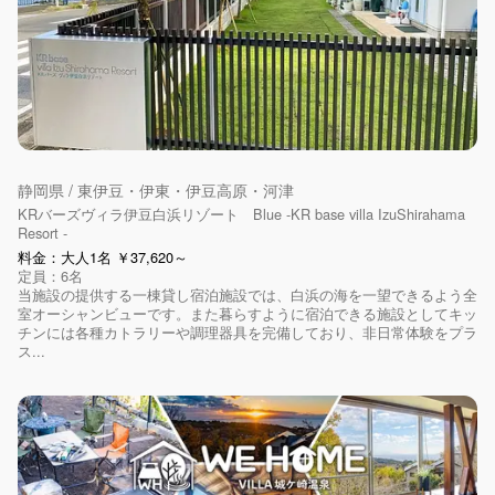
静岡県 / 東伊豆・伊東・伊豆高原・河津
KRバーズヴィラ伊豆白浜リゾート Blue -KR base villa IzuShirahama
Resort -
料金：大人1名 ￥37,620～
定員：6名
当施設の提供する一棟貸し宿泊施設では、白浜の海を一望できるよう全
室オーシャンビューです。また暮らすように宿泊できる施設としてキッ
チンには各種カトラリーや調理器具を完備しており、非日常体験をプラ
ス...