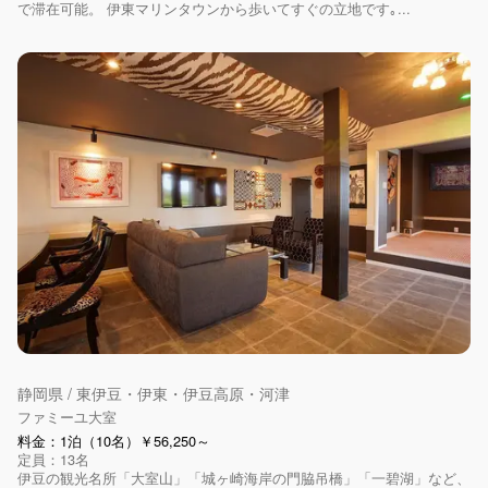
で滞在可能。 伊東マリンタウンから歩いてすぐの立地です｡...
静岡県 / 東伊豆・伊東・伊豆高原・河津
ファミーユ大室
料金：1泊（10名）￥56,250～
定員：13名
伊豆の観光名所「大室山」「城ヶ崎海岸の門脇吊橋」「一碧湖」など、