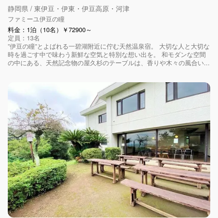
静岡県 / 東伊豆・伊東・伊豆高原・河津
ファミーユ伊豆の瞳
料金：1泊（10名）￥72900～
定員：13名
”伊豆の瞳”とよばれる一碧湖附近に佇む天然温泉宿。 大切な人と大切な
時を過ごす中で味わう新鮮な空気と特別な想い出を。 和モダンな空間
の中にある、天然記念物の屋久杉のテーブルは、香りや木々の風合い...