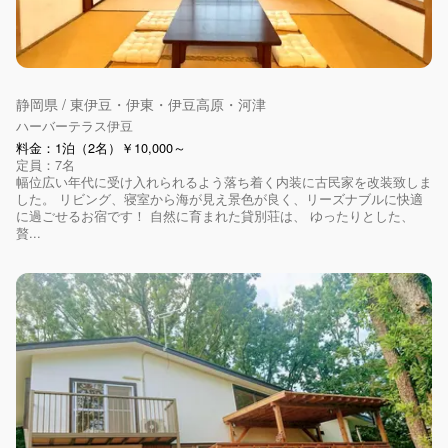
静岡県 / 東伊豆・伊東・伊豆高原・河津
ハーバーテラス伊豆
料金：1泊（2名）￥10,000～
定員：7名
幅位広い年代に受け入れられるよう落ち着く内装に古民家を改装致しま
した。 リビング、寝室から海が見え景色が良く、リーズナブルに快適
に過ごせるお宿です！ 自然に育まれた貸別荘は、 ゆったりとした、
贅...