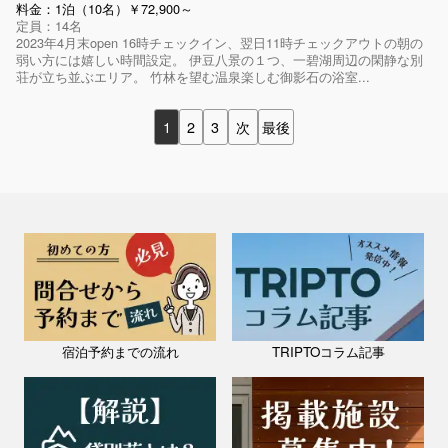
料金：1泊（10名）￥72,900～
定員：14名
2023年4月末open 16時チェックイン、翌日11時チェックアウトの朝の
弱い方には嬉しい時間設定。 伊豆八景の１つ、一碧湖周辺の閑静な別
荘が立ち並ぶエリア。 竹林を望む温泉楽しむ御影石の浴室...
1
2
3
次
最後
宿泊予約までの流れ
TRIPTOコラム記事