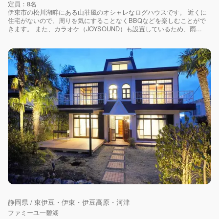
定員：8名
伊東市の松川湖畔にある山荘風のオシャレなログハウスです。 近くに
住宅がないので、周りを気にすることなくBBQなどを楽しむことがで
きます。 また、カラオケ（JOYSOUND）も設置しているため、雨...
静岡県 / 東伊豆・伊東・伊豆高原・河津
ファミーユ一碧湖