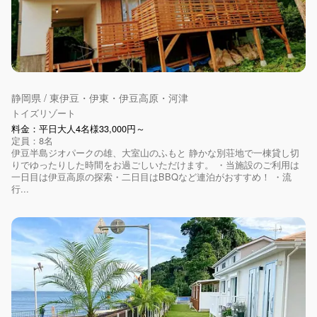
静岡県 / 東伊豆・伊東・伊豆高原・河津
トイズリゾート
料金：平日大人4名様33,000円～
定員：8名
伊豆半島ジオパークの雄、大室山のふもと 静かな別荘地で一棟貸し切
りでゆったりした時間をお過ごしいただけます。 ・当施設のご利用は
一日目は伊豆高原の探索・二日目はBBQなど連泊がおすすめ！ ・流
行...