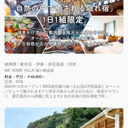
静岡県 / 東伊豆・伊東・伊豆高原・河津
WE HOME VILLA 城ケ崎温泉
料金：平日：￥49,800～
定員：20名
2020年12月オープン！BBQ場完備の遊べるお宿♪天然温泉とオーシャ
ンビューで癒されます(^^) 伊豆大島から昇る日の出が、客室やラウン
ジ、露天風呂から綺麗に見えます♪ 自分自身の別荘感覚で時...