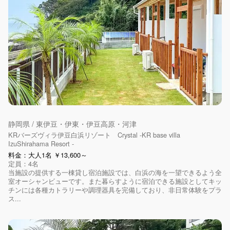
静岡県 / 東伊豆・伊東・伊豆高原・河津
KRバーズヴィラ伊豆白浜リゾート Crystal -KR base villa
IzuShirahama Resort -
料金：大人1名 ￥13,600～
定員：4名
当施設の提供する一棟貸し宿泊施設では、白浜の海を一望できるよう全
室オーシャンビューです。また暮らすように宿泊できる施設としてキッ
チンには各種カトラリーや調理器具を完備しており、非日常体験をプラ
ス...