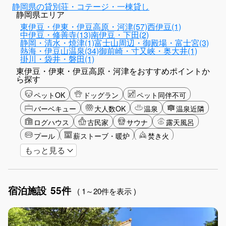
静岡県の貸別荘・コテージ・一棟貸し
静岡県エリア
東伊豆・伊東・伊豆高原・河津(57)
西伊豆(1)
中伊豆・修善寺(13)
南伊豆・下田(2)
静岡・清水・焼津(1)
富士山周辺・御殿場・富士宮(3)
熱海・伊豆山温泉(34)
御前崎・寸又峡・奥大井(1)
掛川・袋井・磐田(1)
東伊豆・伊東・伊豆高原・河津をおすすめポイントか
ら探す
ペットOK
ドッグラン
ペット同伴不可
バーベキュー
大人数OK
温泉
温泉近隣
ログハウス
古民家
サウナ
露天風呂
プール
薪ストーブ・暖炉
焚き火
もっと見る
バリアフリー
カップル
大人限定
山・高原
海・ビーチ
星空
富士山眺望
湖畔
雪シーズン
ゴルフ
釣り
宿泊施設
55件
アクティビティ
ショッピング
食事付き
( 1～20件を表示 )
ガーデニング
グリーンツーリズム
長期滞在
女子旅
駅から徒歩圏内
手持ち花火OK