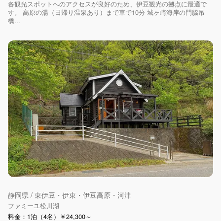
各観光スポットへのアクセスが良好のため、伊豆観光の拠点に最適で
す。 高原の湯（日帰り温泉あり）まで車で10分 城ヶ崎海岸の門脇吊
橋...
静岡県 / 東伊豆・伊東・伊豆高原・河津
ファミーユ松川湖
料金：1泊（4名）￥24,300～