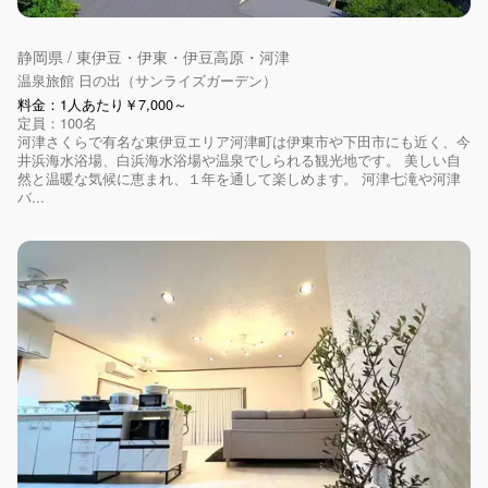
静岡県 / 東伊豆・伊東・伊豆高原・河津
温泉旅館 日の出（サンライズガーデン）
料金：1人あたり￥7,000～
定員：100名
河津さくらで有名な東伊豆エリア河津町は伊東市や下田市にも近く、今
井浜海水浴場、白浜海水浴場や温泉でしられる観光地です。 美しい自
然と温暖な気候に恵まれ、１年を通して楽しめます。 河津七滝や河津
バ...