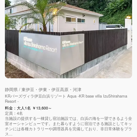
静岡県 / 東伊豆・伊東・伊豆高原・河津
KRバーズヴィラ伊豆白浜リゾート Aqua -KR base villa IzuShirahama
Resort -
料金：大人1名 ￥13,600～
定員：4名
当施設の提供する一棟貸し宿泊施設では、白浜の海を一望できるよう全
室オーシャンビューです。また暮らすように宿泊できる施設としてキッ
チンには各種カトラリーや調理器具を完備しており、非日常体験をプラ
ス...