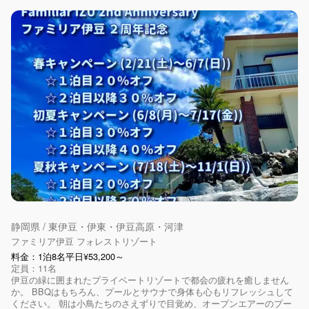
静岡県 / 東伊豆・伊東・伊豆高原・河津
ファミリア伊豆 フォレストリゾート
料金：1泊8名平日¥53,200～
定員：11名
伊豆の緑に囲まれたプライベートリゾートで都会の疲れを癒しません
か。 BBQはもちろん、プールとサウナで身体も心もリフレッシュして
ください。 朝は小鳥たちのさえずりで目覚め、オープンエアーのプー