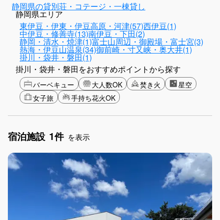
静岡県の貸別荘・コテージ・一棟貸し
静岡県エリア
東伊豆・伊東・伊豆高原・河津(57)
西伊豆(1)
中伊豆・修善寺(13)
南伊豆・下田(2)
静岡・清水・焼津(1)
富士山周辺・御殿場・富士宮(3)
熱海・伊豆山温泉(34)
御前崎・寸又峡・奥大井(1)
掛川・袋井・磐田(1)
掛川・袋井・磐田をおすすめポイントから探す
バーベキュー
大人数OK
焚き火
星空
女子旅
手持ち花火OK
宿泊施設
1件
を表示