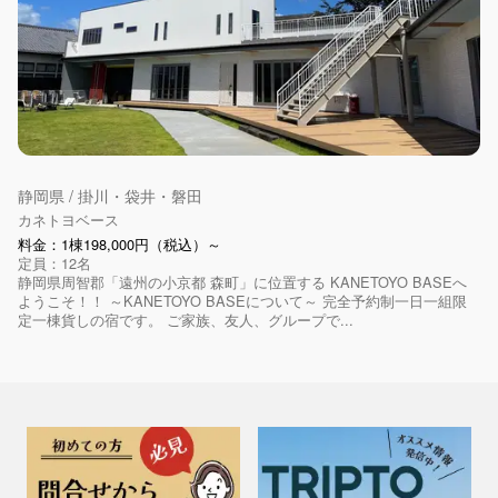
静岡県 / 掛川・袋井・磐田
カネトヨベース
料金：1棟198,000円（税込）～
定員：12名
静岡県周智郡「遠州の小京都 森町」に位置する KANETOYO BASEへ
ようこそ！！ ～KANETOYO BASEについて～ 完全予約制一日一組限
定一棟貨しの宿です。 ご家族、友人、グループで...