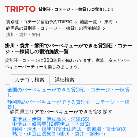
貸別荘・コテージ・一棟貸しに宿泊しよう
貸別荘・コテージ宿泊予約TRIPTO
施設一覧
東海
静岡県の貸別荘・コテージ・一棟貸しの宿泊施設
掛川・袋井・磐田
掛川・袋井・磐田でバーベキューができる貸別荘・コテー
ジ・一棟貸しの宿泊施設一覧
貸別荘・コテージにBBQ道具が備わってます。家族、友人とバー
ベキューパーティーを楽しみましょう。
カテゴリ検索
詳細検索
全国のバーベキューができる貸別荘・コテージ・一棟貸
し
静岡県のバーベキューができる貸別荘・コテージ・一棟
貸し
静岡県エリアでバーベキューができる宿を探す
東伊豆・伊東・伊豆高原・河津(55)
中伊豆・修善寺(12)
南伊豆・下田(2)
静岡・清水・焼津(1)
富士山周辺・御殿場・富士宮(3)
熱海・伊豆山温泉(31)
掛川・袋井・磐田(1)