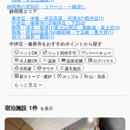
静岡県の貸別荘・コテージ・一棟貸し
静岡県エリア
東伊豆・伊東・伊豆高原・河津(57)
西伊豆(1)
中伊豆・修善寺(13)
南伊豆・下田(2)
静岡・清水・焼津(1)
富士山周辺・御殿場・富士宮(3)
熱海・伊豆山温泉(34)
御前崎・寸又峡・奥大井(1)
掛川・袋井・磐田(1)
中伊豆・修善寺をおすすめポイントから探す
ペットOK
ペット同伴不可
バーベキュー
大人数OK
温泉
温泉近隣
ログハウス
古民家
サウナ
露天風呂
薪ストーブ・暖炉
カップル
山・高原
もっと見る
海・ビーチ
星空
富士山眺望
ゴルフ
釣り
アクティビティ
ガーデニング
グリーンツーリズム
長期滞在
女子旅
宿泊施設
1件
手持ち花火OK
お子さま歓迎
アメニティ
を表示