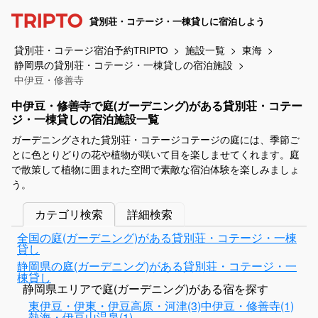
貸別荘・コテージ・一棟貸しに宿泊しよう
貸別荘・コテージ宿泊予約TRIPTO
施設一覧
東海
静岡県の貸別荘・コテージ・一棟貸しの宿泊施設
中伊豆・修善寺
中伊豆・修善寺で庭(ガーデニング)がある貸別荘・コテー
ジ・一棟貸しの宿泊施設一覧
ガーデニングされた貸別荘・コテージコテージの庭には、季節ご
とに色とりどりの花や植物が咲いて目を楽しませてくれます。庭
で散策して植物に囲まれた空間で素敵な宿泊体験を楽しみましょ
う。
カテゴリ検索
詳細検索
全国の庭(ガーデニング)がある貸別荘・コテージ・一棟
貸し
静岡県の庭(ガーデニング)がある貸別荘・コテージ・一
棟貸し
静岡県エリアで庭(ガーデニング)がある宿を探す
東伊豆・伊東・伊豆高原・河津(3)
中伊豆・修善寺(1)
熱海・伊豆山温泉(1)