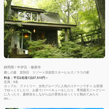
静岡県 / 中伊豆・修善寺
癒しの森 貸別荘 リゾート倶楽部スターヒルズ／ララの家
料金：平日2名様1泊37,510円～
定員：6名
カップル、ファミリー、女性グループに人気のコテージです☆ お部屋
でゆっくりしたり、お庭でバーベキューをしたり、専用露天ジャグジー
に入ったり、森林浴をしながら山の景色をゆっくりと眺めてみたり
etc...