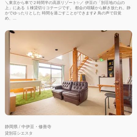
＼東京から車で２時間半の高原リゾート✨／ 伊豆の「別荘地の山の
上」にある １棟貸切りコテージです。 都会の喧騒から解き放たれ、静
かでゆったりとした 時間を過ごすことができます♪ 鳥の声で目覚
め、...
静岡県 / 中伊豆・修善寺
貸別荘シエスタ