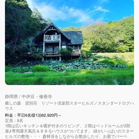
静岡県 / 中伊豆・修善寺
癒しの森 貸別荘 リゾート倶楽部スターヒルズ／スタンダードログハ
ウス
料金：平日6名様1泊62,920円～
定員：8名
1階は広いキッチン＆暖炉付きのリビング、２階はベッドルームが2部
屋♪専用露天風呂＆ＢＢＱハウスがついてます。 緑がいっぱいのスター
ヒルズの敷地・・・ 森林浴をしながらお散歩したり、お庭でバーベ