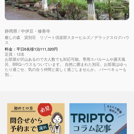
静岡県 / 中伊豆・修善寺
癒しの森 貸別荘 リゾート倶楽部スターヒルズ／デラックスログハウ
ス
料金：平日6名様1泊111,320円
定員：12名
お部屋が沢山あるので大人数でも対応可能。専用スパルームや露天風
呂、BBQハウスもついています。 自然に囲まれた別荘。お部屋はゆっ
たり過ごせ、気の合う仲間と楽しく過ごしませんか。 バーベキューも
別...