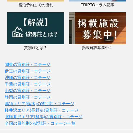
宿泊予約までの流れ
TRIPTOコラム記事
貸別荘とは？
掲載施設募集中！
関東の貸別荘・コテージ
伊豆の貸別荘・コテージ
沖縄の貸別荘・コテージ
千葉の貸別荘・コテージ
山梨の貸別荘・コテージ
静岡の貸別荘・コテージ
那須エリア(栃木)の貸別荘・コテージ
軽井沢エリア(長野)の貸別荘・コテージ
北軽井沢エリア(群馬)の貸別荘・コテージ
全国の目的別の貸別荘・コテージ一覧