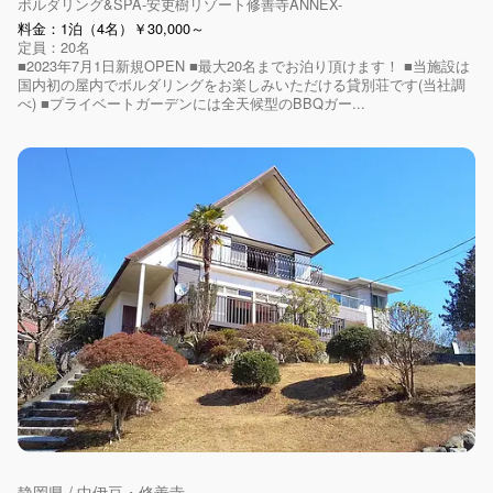
ボルダリング&SPA-安吏樹リゾート修善寺ANNEX-
料金：1泊（4名）￥30,000～
定員：20名
■2023年7月1日新規OPEN ■最大20名までお泊り頂けます！ ■当施設は
国内初の屋内でボルダリングをお楽しみいただける貸別荘です(当社調
べ) ■プライベートガーデンには全天候型のBBQガー...
静岡県 / 中伊豆・修善寺