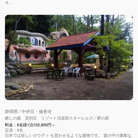
キ...
静岡県 / 中伊豆・修善寺
癒しの森 貸別荘 リゾート倶楽部スターヒルズ／夢の家
料金：6名様1泊102,850円～
定員：6名
日本では珍しいガウディ-を思わせるような建物です。 森の中の素敵な