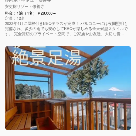
安吏樹リゾート修善寺
料金：1泊（4名）￥28,000～
定員：12名
2022年4月に屋根付きBBQテラスが完成！ バルコニーには夜間照明も
完備され、多少の雨でも安心してBBQが楽しめる全天候型スタイルで
す。 完全貸切のプライベート空間で、ご家族やお友達、大切な愛...