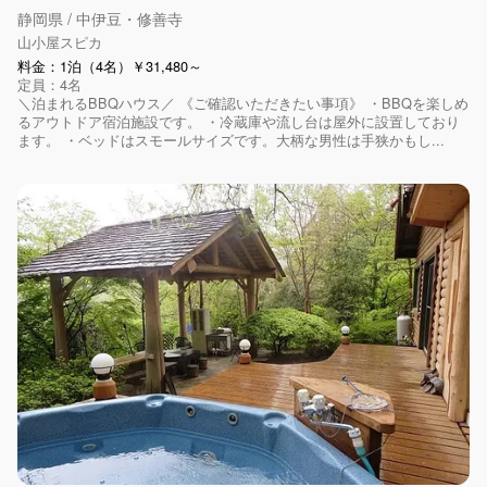
静岡県 / 中伊豆・修善寺
山小屋スピカ
料金：1泊（4名）￥31,480～
定員：4名
＼泊まれるBBQハウス／ 《ご確認いただきたい事項》 ・BBQを楽しめ
るアウトドア宿泊施設です。 ・冷蔵庫や流し台は屋外に設置しており
ます。 ・ベッドはスモールサイズです。大柄な男性は手狭かもし...