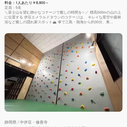
料金：1人あたり￥8,800～
定員：5名
＼富士山を望む静かなコテージで癒しの時間を✨／ 標高500mの山の上
に位置する 伊豆エメラルドタウンのコテージは、 キレイな星空や森林
浴など癒しの隠れ家スポット🏔 車で三島・熱海から約30分、東...
静岡県 / 中伊豆・修善寺