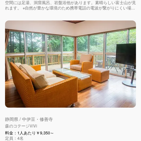
空間には足湯、洞窟風呂、岩盤浴他があります。素晴らしい富士山が見
れます。 ※自然が豊かな環境のため携帯電話の電波が繋がりにくい場...
静岡県 / 中伊豆・修善寺
森のコテージViVi
料金：1人あたり￥9,350～
定員：4名