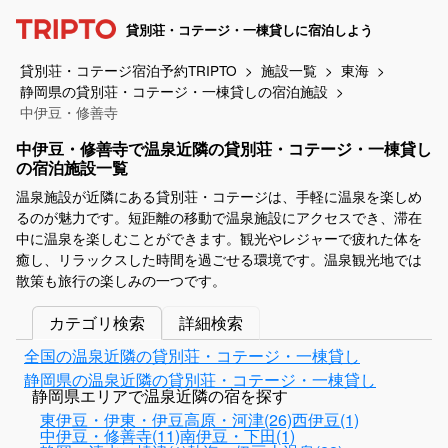
貸別荘・コテージ・一棟貸しに宿泊しよう
貸別荘・コテージ宿泊予約TRIPTO
施設一覧
東海
静岡県の貸別荘・コテージ・一棟貸しの宿泊施設
中伊豆・修善寺
中伊豆・修善寺で温泉近隣の貸別荘・コテージ・一棟貸し
の宿泊施設一覧
温泉施設が近隣にある貸別荘・コテージは、手軽に温泉を楽しめ
るのが魅力です。短距離の移動で温泉施設にアクセスでき、滞在
中に温泉を楽しむことができます。観光やレジャーで疲れた体を
癒し、リラックスした時間を過ごせる環境です。温泉観光地では
散策も旅行の楽しみの一つです。
カテゴリ検索
詳細検索
全国の温泉近隣の貸別荘・コテージ・一棟貸し
静岡県の温泉近隣の貸別荘・コテージ・一棟貸し
静岡県エリアで温泉近隣の宿を探す
東伊豆・伊東・伊豆高原・河津(26)
西伊豆(1)
中伊豆・修善寺(11)
南伊豆・下田(1)