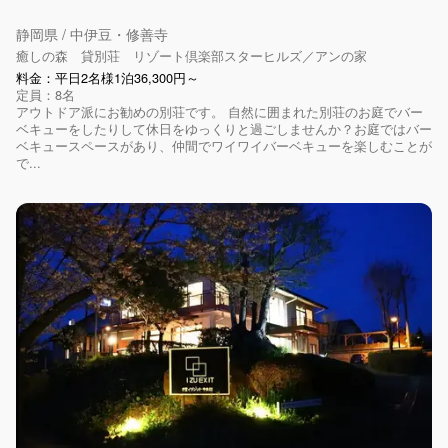
静岡県 / 中伊豆・修善寺
癒しの森 貸別荘 リゾート倶楽部スターヒルズ／アンの家
料金：平日2名様1泊36,300円～
定員：8名
アウトドア派にお勧めの別荘です。 自然に囲まれた別荘のお庭でバー
ベキューをしたりして休日をゆっくりと過ごしませんか？お庭ではバー
ベキュースペースがあり、仲間でワイワイバーベキューを楽しむことが
で...