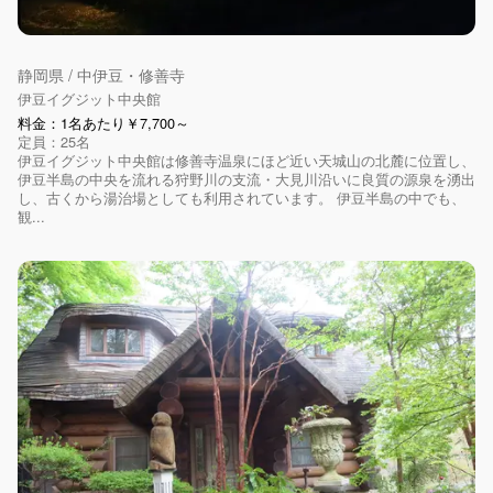
静岡県 / 中伊豆・修善寺
伊豆イグジット中央館
料金：1名あたり￥7,700～
定員：25名
伊豆イグジット中央館は修善寺温泉にほど近い天城山の北麓に位置し、
伊豆半島の中央を流れる狩野川の支流・大見川沿いに良質の源泉を湧出
し、古くから湯治場としても利用されています。 伊豆半島の中でも、
観...