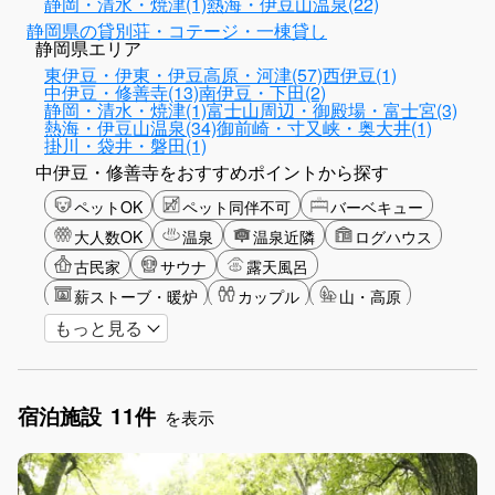
静岡・清水・焼津(1)
熱海・伊豆山温泉(22)
静岡県の貸別荘・コテージ・一棟貸し
静岡県エリア
東伊豆・伊東・伊豆高原・河津(57)
西伊豆(1)
中伊豆・修善寺(13)
南伊豆・下田(2)
静岡・清水・焼津(1)
富士山周辺・御殿場・富士宮(3)
熱海・伊豆山温泉(34)
御前崎・寸又峡・奥大井(1)
掛川・袋井・磐田(1)
中伊豆・修善寺をおすすめポイントから探す
ペットOK
ペット同伴不可
バーベキュー
大人数OK
温泉
温泉近隣
ログハウス
古民家
サウナ
露天風呂
薪ストーブ・暖炉
カップル
山・高原
もっと見る
海・ビーチ
星空
富士山眺望
ゴルフ
釣り
アクティビティ
ガーデニング
グリーンツーリズム
長期滞在
女子旅
宿泊施設
11件
手持ち花火OK
お子さま歓迎
アメニティ
を表示