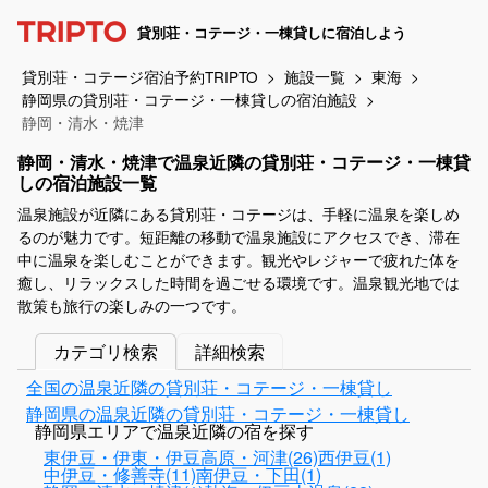
貸別荘・コテージ・一棟貸しに宿泊しよう
貸別荘・コテージ宿泊予約TRIPTO
施設一覧
東海
静岡県の貸別荘・コテージ・一棟貸しの宿泊施設
静岡・清水・焼津
静岡・清水・焼津で温泉近隣の貸別荘・コテージ・一棟貸
しの宿泊施設一覧
温泉施設が近隣にある貸別荘・コテージは、手軽に温泉を楽しめ
るのが魅力です。短距離の移動で温泉施設にアクセスでき、滞在
中に温泉を楽しむことができます。観光やレジャーで疲れた体を
癒し、リラックスした時間を過ごせる環境です。温泉観光地では
散策も旅行の楽しみの一つです。
カテゴリ検索
詳細検索
全国の温泉近隣の貸別荘・コテージ・一棟貸し
静岡県の温泉近隣の貸別荘・コテージ・一棟貸し
静岡県エリアで温泉近隣の宿を探す
東伊豆・伊東・伊豆高原・河津(26)
西伊豆(1)
中伊豆・修善寺(11)
南伊豆・下田(1)