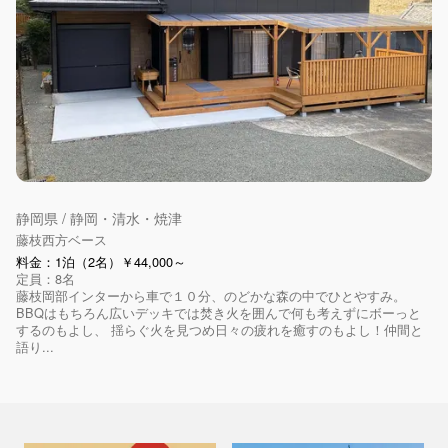
静岡県 / 静岡・清水・焼津
藤枝西方ベース
料金：1泊（2名）￥44,000～
定員：8名
藤枝岡部インターから車で１０分、のどかな森の中でひとやすみ。
BBQはもちろん広いデッキでは焚き火を囲んで何も考えずにボーっと
するのもよし、 揺らぐ火を見つめ日々の疲れを癒すのもよし！仲間と
語り...