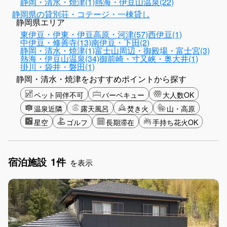
静岡・清水・焼津(1)
熱海・伊豆山温泉(22)
静岡県の貸別荘・コテージ・一棟貸し
静岡県エリア
東伊豆・伊東・伊豆高原・河津(57)
西伊豆(1)
中伊豆・修善寺(13)
南伊豆・下田(2)
静岡・清水・焼津(1)
富士山周辺・御殿場・富士宮(3)
熱海・伊豆山温泉(34)
御前崎・寸又峡・奥大井(1)
掛川・袋井・磐田(1)
静岡・清水・焼津をおすすめポイントから探す
ペット同伴不可
バーベキュー
大人数OK
温泉近隣
露天風呂
焚き火
山・高原
星空
ゴルフ
長期滞在
手持ち花火OK
宿泊施設
1件
を表示