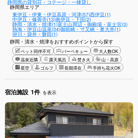
静岡県の貸別荘・コテージ・一棟貸し
静岡県エリア
東伊豆・伊東・伊豆高原・河津(57)
西伊豆(1)
中伊豆・修善寺(13)
南伊豆・下田(2)
静岡・清水・焼津(1)
富士山周辺・御殿場・富士宮(3)
熱海・伊豆山温泉(34)
御前崎・寸又峡・奥大井(1)
掛川・袋井・磐田(1)
静岡・清水・焼津をおすすめポイントから探す
ペット同伴不可
バーベキュー
大人数OK
温泉近隣
露天風呂
焚き火
山・高原
星空
ゴルフ
長期滞在
手持ち花火OK
宿泊施設
1件
を表示