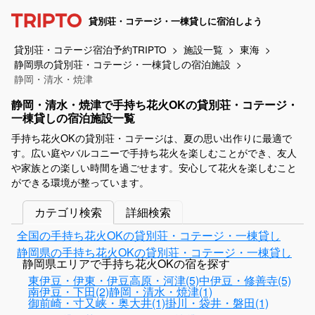
貸別荘・コテージ・一棟貸しに宿泊しよう
貸別荘・コテージ宿泊予約TRIPTO
施設一覧
東海
静岡県の貸別荘・コテージ・一棟貸しの宿泊施設
静岡・清水・焼津
静岡・清水・焼津で手持ち花火OKの貸別荘・コテージ・
一棟貸しの宿泊施設一覧
手持ち花火OKの貸別荘・コテージは、夏の思い出作りに最適で
す。広い庭やバルコニーで手持ち花火を楽しむことができ、友人
や家族との楽しい時間を過ごせます。安心して花火を楽しむこと
ができる環境が整っています。
カテゴリ検索
詳細検索
全国の手持ち花火OKの貸別荘・コテージ・一棟貸し
静岡県の手持ち花火OKの貸別荘・コテージ・一棟貸し
静岡県エリアで手持ち花火OKの宿を探す
東伊豆・伊東・伊豆高原・河津(5)
中伊豆・修善寺(5)
南伊豆・下田(2)
静岡・清水・焼津(1)
御前崎・寸又峡・奥大井(1)
掛川・袋井・磐田(1)