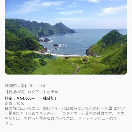
静岡県 / 南伊豆・下田
【秘境の宿】ログアウトホテル
料金：￥54,800～（一棟貸切）
定員：10名
目の前に広がるのは、旅行サイトには載らない無人のビーチ🏖️ エリア
一帯をひとりじめできるのが、『ログアウト』最大の魅力です。 大木
を切り出して作った重厚なログハウスに、 オーシャンビューのウッ
ド...