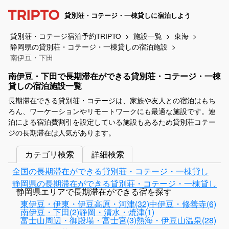
貸別荘・コテージ・一棟貸しに宿泊しよう
貸別荘・コテージ宿泊予約TRIPTO
施設一覧
東海
静岡県の貸別荘・コテージ・一棟貸しの宿泊施設
南伊豆・下田
南伊豆・下田で長期滞在ができる貸別荘・コテージ・一棟
貸しの宿泊施設一覧
長期滞在できる貸別荘・コテージは、家族や友人との宿泊はもち
ろん、ワーケーションやリモートワークにも最適な施設です。連
泊による宿泊費割引を設定している施設もあるため貸別荘コテー
ジの長期滞在は人気があります。
カテゴリ検索
詳細検索
全国の長期滞在ができる貸別荘・コテージ・一棟貸し
静岡県の長期滞在ができる貸別荘・コテージ・一棟貸し
静岡県エリアで長期滞在ができる宿を探す
東伊豆・伊東・伊豆高原・河津(32)
中伊豆・修善寺(6)
南伊豆・下田(2)
静岡・清水・焼津(1)
富士山周辺・御殿場・富士宮(3)
熱海・伊豆山温泉(28)