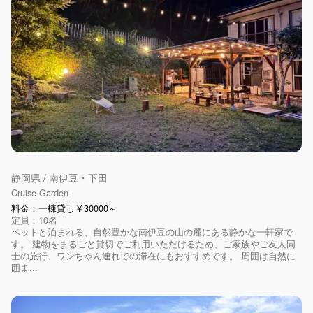
静岡県 / 南伊豆・下田
Cruise Garden
料金：一棟貸し￥30000～
定員：10名
ペットと泊まれる、自然豊かな南伊豆の山の麓にある静かな一軒家で
す。 建物をまるごと貸切でご利用いただけるため、ご家族やご友人同
士の旅行、ワンちゃん連れでの滞在にもおすすめです。 周囲は自然に
囲ま...