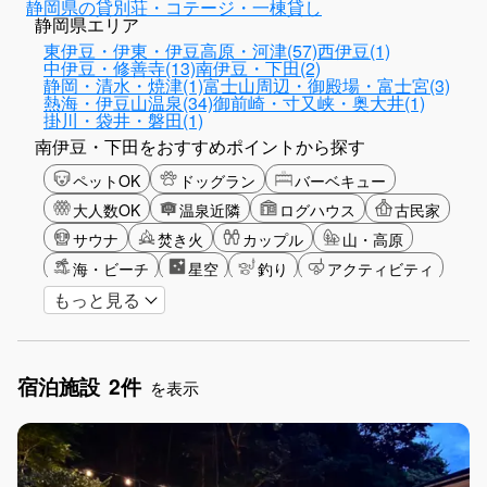
静岡県の貸別荘・コテージ・一棟貸し
静岡県エリア
東伊豆・伊東・伊豆高原・河津(57)
西伊豆(1)
中伊豆・修善寺(13)
南伊豆・下田(2)
静岡・清水・焼津(1)
富士山周辺・御殿場・富士宮(3)
熱海・伊豆山温泉(34)
御前崎・寸又峡・奥大井(1)
掛川・袋井・磐田(1)
南伊豆・下田をおすすめポイントから探す
ペットOK
ドッグラン
バーベキュー
大人数OK
温泉近隣
ログハウス
古民家
サウナ
焚き火
カップル
山・高原
海・ビーチ
星空
釣り
アクティビティ
もっと見る
グランピング
グリーンツーリズム
長期滞在
女子旅
手持ち花火OK
お子さま歓迎
アメニティ
宿泊施設
2件
を表示