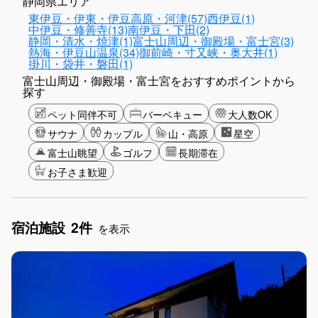
静岡県エリア
東伊豆・伊東・伊豆高原・河津(57)
西伊豆(1)
中伊豆・修善寺(13)
南伊豆・下田(2)
静岡・清水・焼津(1)
富士山周辺・御殿場・富士宮(3)
熱海・伊豆山温泉(34)
御前崎・寸又峡・奥大井(1)
掛川・袋井・磐田(1)
富士山周辺・御殿場・富士宮をおすすめポイントから
探す
ペット同伴不可
バーベキュー
大人数OK
サウナ
カップル
山・高原
星空
富士山眺望
ゴルフ
長期滞在
お子さま歓迎
宿泊施設
2件
を表示