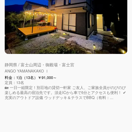
静岡県 / 富士山周辺・御殿場・富士宮
ANGO YAMANAKAKO Ⅰ
料金：1泊（13名）￥91,000～
定員：13名
🏡 一日一組限定！別荘地の貸切一軒家 ご友人、ご家族全員がのびのび
楽しめる最高の宿泊先です。須走ICから車で5分とアクセスも便利！ ✔
充実のアウトドア設備 ウッドデッキ＆テラスでBBQ（有料：...