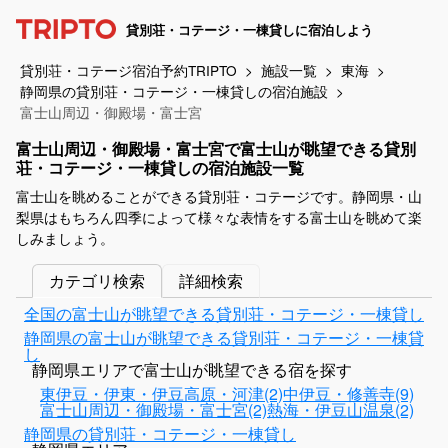
貸別荘・コテージ・一棟貸しに宿泊しよう
貸別荘・コテージ宿泊予約TRIPTO
施設一覧
東海
静岡県の貸別荘・コテージ・一棟貸しの宿泊施設
富士山周辺・御殿場・富士宮
富士山周辺・御殿場・富士宮で富士山が眺望できる貸別
荘・コテージ・一棟貸しの宿泊施設一覧
富士山を眺めることができる貸別荘・コテージです。静岡県・山
梨県はもちろん四季によって様々な表情をする富士山を眺めて楽
しみましょう。
カテゴリ検索
詳細検索
全国の富士山が眺望できる貸別荘・コテージ・一棟貸し
静岡県の富士山が眺望できる貸別荘・コテージ・一棟貸
し
静岡県エリアで富士山が眺望できる宿を探す
東伊豆・伊東・伊豆高原・河津(2)
中伊豆・修善寺(9)
富士山周辺・御殿場・富士宮(2)
熱海・伊豆山温泉(2)
静岡県の貸別荘・コテージ・一棟貸し