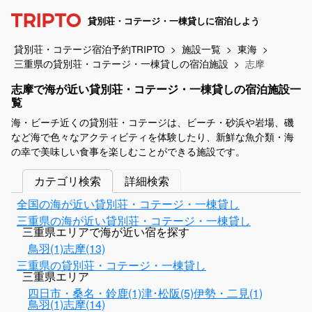
貸別荘・コテージ・一棟貸しに宿泊しよう
貸別荘・コテージ宿泊予約TRIPTO
施設一覧
東海
三重県の貸別荘・コテージ・一棟貸しの宿泊施設
志摩
志摩で海が近い貸別荘・コテージ・一棟貸しの宿泊施設一
覧
海・ビーチ近くの貸別荘・コテージは、ビーチ・砂浜や岩場、磯
など海で色々なアクティビティを体験したり、新鮮な魚介類・海
の幸で美味しい食事を楽しむことができる施設です。
カテゴリ検索
詳細検索
全国の海が近い貸別荘・コテージ・一棟貸し
三重県の海が近い貸別荘・コテージ・一棟貸し
三重県エリアで海が近い宿を探す
鳥羽(1)
志摩(13)
三重県の貸別荘・コテージ・一棟貸し
三重県エリア
四日市・桑名・鈴鹿(1)
津･松阪(5)
伊勢・二見(1)
鳥羽(1)
志摩(14)