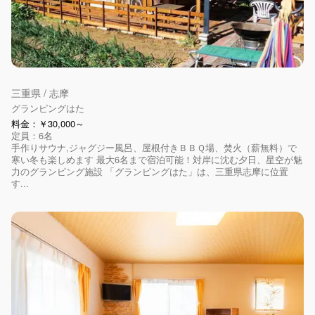
三重県 / 志摩
グランピングはた
料金：￥30,000～
定員：6名
手作りサウナ,ジャグジー風呂、屋根付きＢＢＱ場、焚火（薪無料）で
寒い冬も楽しめます 最大6名まで宿泊可能！対岸に沈む夕日、星空が魅
力のグランピング施設 「グランピングはた」は、三重県志摩に位置
す...