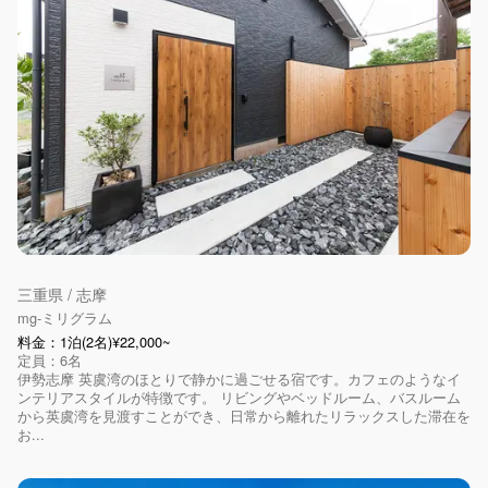
三重県 / 志摩
mg-ミリグラム
料金：1泊(2名)¥22,000~
定員：6名
伊勢志摩 英虞湾のほとりで静かに過ごせる宿です。カフェのようなイ
ンテリアスタイルが特徴です。 リビングやベッドルーム、バスルーム
から英虞湾を見渡すことができ、日常から離れたリラックスした滞在を
お...