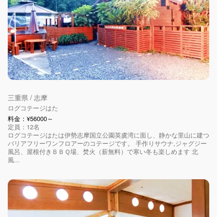
三重県 / 志摩
ログコテージはた
料金：¥56000～
定員：12名
ログコテージはたは伊勢志摩国立公園英虞湾に面し、静かな里山に建つ
バリアフリーワンフロアーのコテージです。 手作りサウナ,ジャグジー
風呂、屋根付きＢＢＱ場、焚火（薪無料）で寒い冬も楽しめます 北
風...