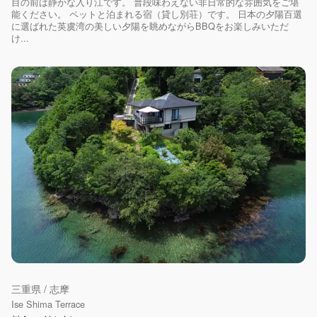
目の前は静かな入り江です。 普段味わえない非日常的な雰囲気をご堪
能ください。 ペットと泊まれる宿（貸し別荘）です。 日本の夕陽百選
に選ばれた英虞湾の美しい夕陽を眺めながらBBQをお楽しみいただ
け...
三重県 / 志摩
Ise Shima Terrace