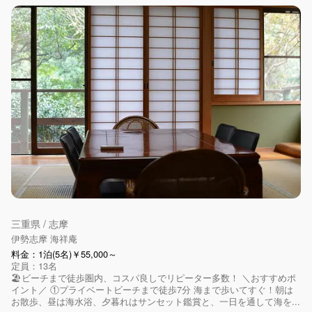
三重県 / 志摩
伊勢志摩 海祥庵
料金：1泊(5名)￥55,000～
定員：13名
🏖️ビーチまで徒歩圏内、コスパ良しでリピーター多数！ ＼おすすめポ
イント／ ①プライベートビーチまで徒歩7分 海まで歩いてすぐ！朝は
お散歩、昼は海水浴、夕暮れはサンセット鑑賞と、一日を通して海を...