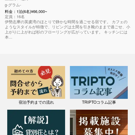
g-グラム-
料金：1泊(6名)¥66,000~
定員：16名
伊勢志摩の英虞湾のほとりで静かな時間を過ごせる宿です。 カフェの
ようなスタイルが特徴で、リビングは土間を引き靴のままで過ごせ、小
上がりに上がれば杉のフローリングが広がっています。 キッチンには
本...
宿泊予約までの流れ
TRIPTOコラム記事