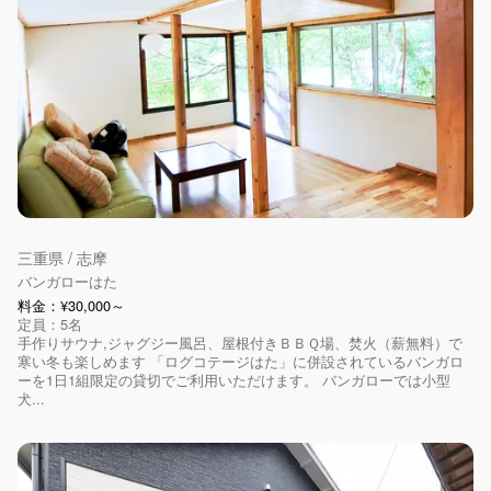
三重県 / 志摩
バンガローはた
料金：¥30,000～
定員：5名
手作りサウナ,ジャグジー風呂、屋根付きＢＢＱ場、焚火（薪無料）で
寒い冬も楽しめます 「ログコテージはた」に併設されているバンガロ
ーを1日1組限定の貸切でご利用いただけます。 バンガローでは小型
犬...