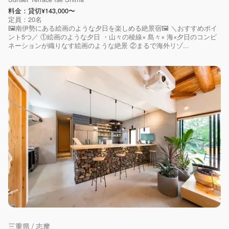
料金：貸切¥143,000〜
定員：20名
🖼️南伊勢にある絵画のような夕日を楽しめる絶景宿🖼️ ＼おすすめポイ
ント5つ／ ①絵画のような夕日 ・山々の稜線× 島々× 海×夕日のコンビ
ネーションが織りなす絵画のような絶景 ②まるで海外リゾ...
三重県 / 志摩