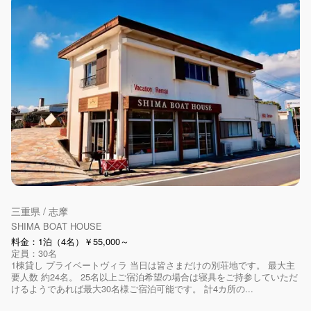
三重県 / 志摩
SHIMA BOAT HOUSE
料金：1泊（4名）￥55,000～
定員：30名
1棟貸し プライベートヴィラ 当日は皆さまだけの別荘地です。 最大主
要人数 約24名。 25名以上ご宿泊希望の場合は寝具をご持参していただ
けるようであれば最大30名様ご宿泊可能です。 計4カ所の...