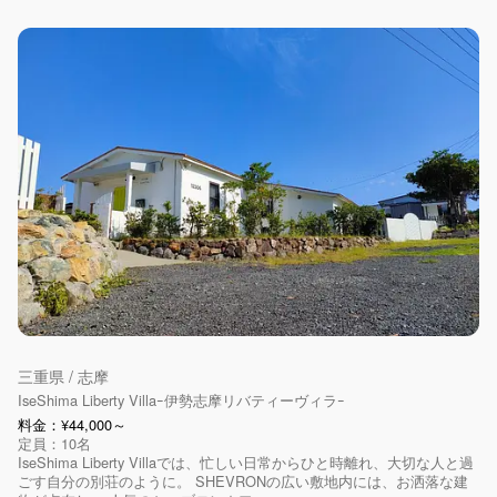
三重県 / 志摩
IseShima Liberty Villaｰ伊勢志摩リバティーヴィラｰ
料金：¥44,000～
定員：10名
IseShima Liberty Villaでは、忙しい日常からひと時離れ、大切な人と過
ごす自分の別荘のように。 SHEVRONの広い敷地内には、お洒落な建