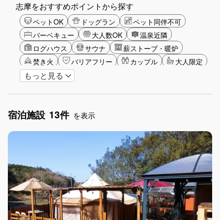
志摩をおすすめポイントから探す
ペットOK
ドッグラン
ペット同伴不可
バーベキュー
大人数OK
温泉近隣
ログハウス
サウナ
薪ストーブ・暖炉
焚き火
バリアフリー
カップル
大人限定
もっと見る
山・高原
海・ビーチ
星空
湖畔
ゴルフ
釣り
アクティビティ
ショッピング
ガーデニング
グランピング
宿泊施設
13件
グリーンツーリズム
長期滞在
女子旅
を表示
手持ち花火OK
お子さま歓迎