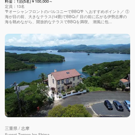
料金：1泊(5名)￥100,000～
定員：13名
🌴オーシャンフロントのバルコニーでBBQ🌴 ＼おすすめポイント／ ①
海が目の前、大きなテラス(14畳)でBBQ🍗 目の前に広がる伊勢志摩の
海を眺めながら、開放的なテラスでBBQを満喫。 潮風に包...
三重県 / 志摩
Sunset Terrace Ise Shima