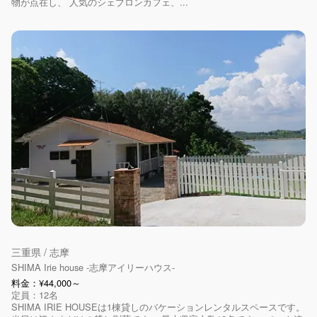
物が点在し、 人気のシェブロンカフェ、...
三重県 / 志摩
SHIMA Irie house -志摩アイリーハウス-
料金：¥44,000～
定員：12名
SHIMA IRIE HOUSEは1棟貸しのバケーションレンタルスペースです。