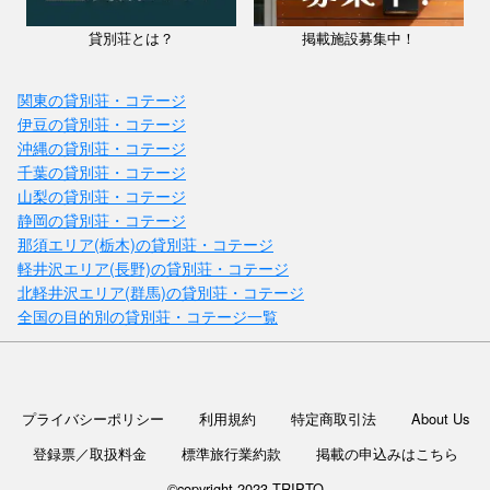
貸別荘とは？
掲載施設募集中！
関東の貸別荘・コテージ
伊豆の貸別荘・コテージ
沖縄の貸別荘・コテージ
千葉の貸別荘・コテージ
山梨の貸別荘・コテージ
静岡の貸別荘・コテージ
那須エリア(栃木)の貸別荘・コテージ
軽井沢エリア(長野)の貸別荘・コテージ
北軽井沢エリア(群馬)の貸別荘・コテージ
全国の目的別の貸別荘・コテージ一覧
プライバシーポリシー
利用規約
特定商取引法
About Us
登録票／取扱料金
標準旅行業約款
掲載の申込みはこちら
©copyright 2023 TRIPTO