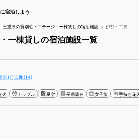
に宿泊しよう
三重県の貸別荘・コテージ・一棟貸しの宿泊施設
伊勢・二見
・一棟貸しの宿泊施設一覧
鳥羽(1)
志摩(14)
き火
カップル
星空
長期滞在
女子旅
手持ち花火