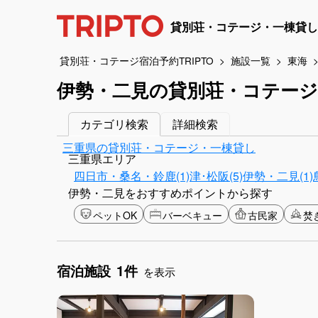
貸別荘・コテージ・一棟貸し
貸別荘・コテージ宿泊予約TRIPTO
施設一覧
東海
伊勢・二見の貸別荘・コテージ
カテゴリ検索
詳細検索
三重県の貸別荘・コテージ・一棟貸し
三重県エリア
四日市・桑名・鈴鹿(1)
津･松阪(5)
伊勢・二見(1)
伊勢・二見をおすすめポイントから探す
ペットOK
バーベキュー
古民家
焚
宿泊施設
1件
を表示