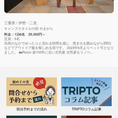
三重県 / 伊勢・二見
キャンプスタイルの宿 やまがら
料金：1泊6名 25,000円～
定員：6名
自然のなかでゆったりと流れる時間を感じ、焚き火を囲みながらBBQ
などでアウトドア飯を愉しめる宿です。 2023年6月よりペット可となり
ました。 🏡Room 築100年に近い古民家 古民家をリノベ...
宿泊予約までの流れ
TRIPTOコラム記事