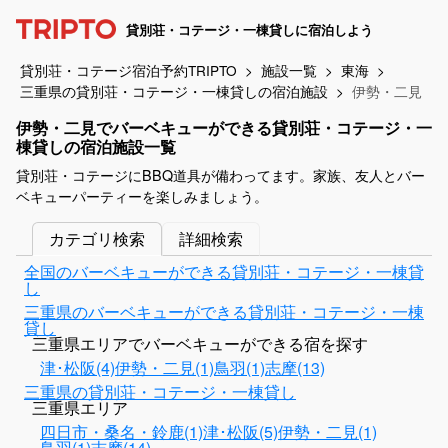
貸別荘・コテージ・一棟貸しに宿泊しよう
貸別荘・コテージ宿泊予約TRIPTO
施設一覧
東海
三重県の貸別荘・コテージ・一棟貸しの宿泊施設
伊勢・二見
伊勢・二見でバーベキューができる貸別荘・コテージ・一
棟貸しの宿泊施設一覧
貸別荘・コテージにBBQ道具が備わってます。家族、友人とバー
ベキューパーティーを楽しみましょう。
カテゴリ検索
詳細検索
全国のバーベキューができる貸別荘・コテージ・一棟貸
し
三重県のバーベキューができる貸別荘・コテージ・一棟
貸し
三重県エリアでバーベキューができる宿を探す
津･松阪(4)
伊勢・二見(1)
鳥羽(1)
志摩(13)
三重県の貸別荘・コテージ・一棟貸し
三重県エリア
四日市・桑名・鈴鹿(1)
津･松阪(5)
伊勢・二見(1)
鳥羽(1)
志摩(14)