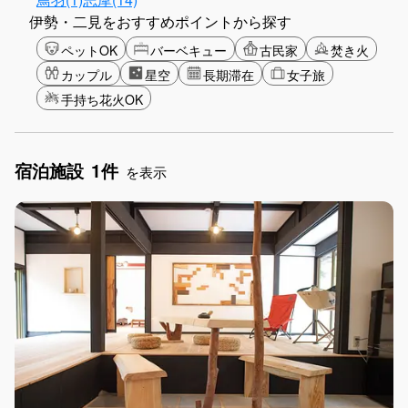
伊勢・二見をおすすめポイントから探す
ペットOK
バーベキュー
古民家
焚き火
カップル
星空
長期滞在
女子旅
手持ち花火OK
宿泊施設
1件
を表示