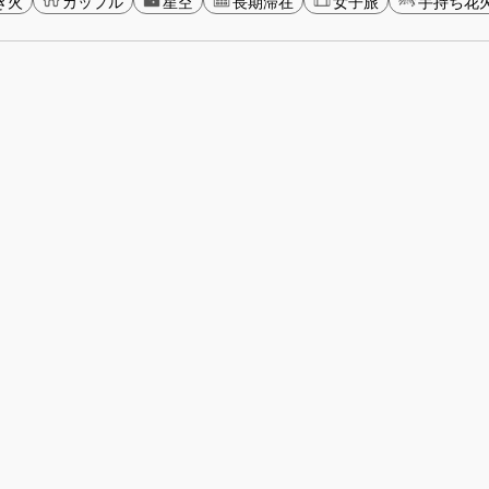
き火
カップル
星空
長期滞在
女子旅
手持ち花火