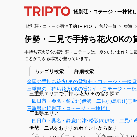
貸別荘・コテージ・一棟貸し
貸別荘・コテージ宿泊予約TRIPTO
施設一覧
東海
伊勢・二見で手持ち花火OKの
手持ち花火OKの貸別荘・コテージは、夏の思い出作りに
ことができる環境が整っています。
カテゴリ検索
詳細検索
全国の手持ち花火OKの貸別荘・コテージ・一棟貸
三重県の手持ち花火OKの貸別荘・コテージ・一棟
三重県エリアで手持ち花火OKの宿を探す
四日市・桑名・鈴鹿(1)
伊勢・二見(1)
鳥羽(1)
志摩(
三重県の貸別荘・コテージ・一棟貸し
三重県エリア
四日市・桑名・鈴鹿(1)
津･松阪(5)
伊勢・二見(1)
伊勢・二見をおすすめポイントから探す