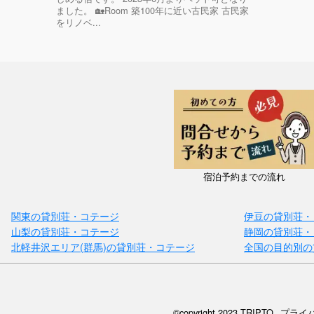
ました。 🏡Room 築100年に近い古民家 古民家
をリノベ...
宿泊予約までの流れ
関東の貸別荘・コテージ
伊豆の貸別荘・
山梨の貸別荘・コテージ
静岡の貸別荘・
北軽井沢エリア(群馬)の貸別荘・コテージ
全国の目的別の
©copyright 2023 TRIPTO
プライ