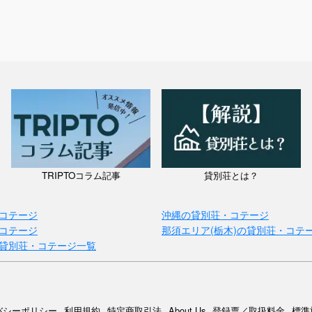
TRIPTOコラム記事
貸別荘とは？
コテージ
沖縄の貸別荘・コテージ
コテージ
那須エリア(栃木)の貸別荘・コテ
貸別荘・コテージ一覧
バシーポリシー
利用規約
特定商取引法
About Us
登録票／取扱料金
標準