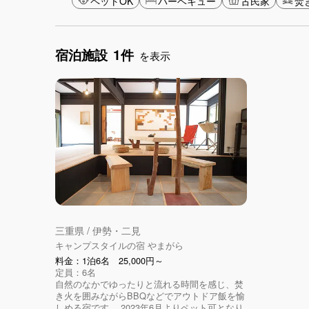
ペットOK
バーベキュー
古民家
焚
宿泊施設
1件
を表示
三重県 / 伊勢・二見
キャンプスタイルの宿 やまがら
料金：1泊6名 25,000円～
定員：6名
自然のなかでゆったりと流れる時間を感じ、焚
き火を囲みながらBBQなどでアウトドア飯を愉
しめる宿です。 2023年6月よりペット可となり