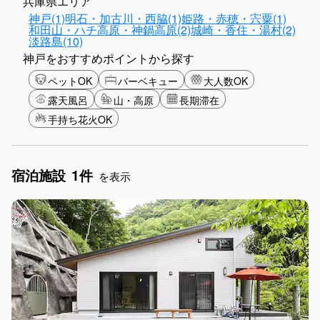
兵庫県エリア
神戸(1)
明石・加古川・西脇(1)
姫路・赤穂・宍粟(1)
和田山・ハチ高原・神鍋高原(2)
城崎・香住・湯村(2)
淡路島(10)
神戸をおすすめポイントから探す
ペットOK
バーベキュー
大人数OK
露天風呂
山・高原
長期滞在
手持ち花火OK
宿泊施設
1件
を表示