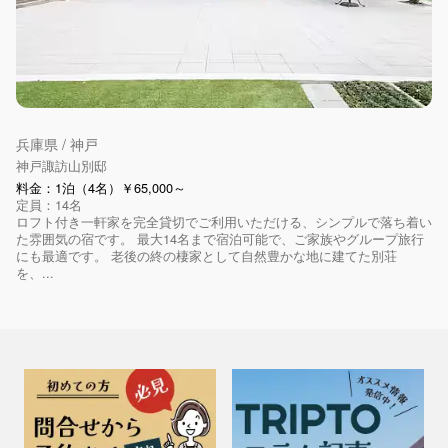
兵庫県 / 神戸
神戸諏訪山別邸
料金：1泊（4名）￥65,000～
定員：14名
ロフト付き一軒家を完全貸切でご利用いただける、シンプルで落ち着い
た雰囲気の宿です。 最大14名まで宿泊可能で、ご家族やグループ旅行
にも最適です。 老後の終の棲家として自然豊かな地に建てた別荘
を、...