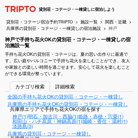
貸別荘・コテージ・一棟貸しに宿泊しよう
貸別荘・コテージ宿泊予約TRIPTO
施設一覧
関西・近畿
兵庫県の貸別荘・コテージ・一棟貸しの宿泊施設
神戸
神戸で手持ち花火OKの貸別荘・コテージ・一棟貸しの宿
泊施設一覧
手持ち花火OKの貸別荘・コテージは、夏の思い出作りに最適で
す。広い庭やバルコニーで手持ち花火を楽しむことができ、友人
や家族との楽しい時間を過ごせます。安心して花火を楽しむこと
ができる環境が整っています。
カテゴリ検索
詳細検索
全国の手持ち花火OKの貸別荘・コテージ・一棟貸し
兵庫県の手持ち花火OKの貸別荘・コテージ・一棟貸し
兵庫県エリアで手持ち花火OKの宿を探す
神戸(1)
明石・加古川・西脇(1)
姫路・赤穂・宍粟(1)
和田山・ハチ高原・神鍋高原(1)
城崎・香住・湯村(1)
淡路島(3)
兵庫県の貸別荘・コテージ・一棟貸し