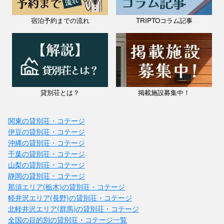
宿泊予約までの流れ
TRIPTOコラム記事
貸別荘とは？
掲載施設募集中！
関東の貸別荘・コテージ
伊豆の貸別荘・コテージ
沖縄の貸別荘・コテージ
千葉の貸別荘・コテージ
山梨の貸別荘・コテージ
静岡の貸別荘・コテージ
那須エリア(栃木)の貸別荘・コテージ
軽井沢エリア(長野)の貸別荘・コテージ
北軽井沢エリア(群馬)の貸別荘・コテージ
全国の目的別の貸別荘・コテージ一覧