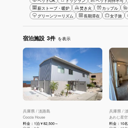
ペットOK
ドッグラン
ペット同伴不可
薪ストーブ・暖炉
焚き火
カップル
グリーンツーリズム
長期滞在
女子旅
宿泊施設
3件
を表示
兵庫県 / 淡路島
兵庫県 / 
Coccia House
あわじ星空
料金：1泊￥82,500～
料金：10名