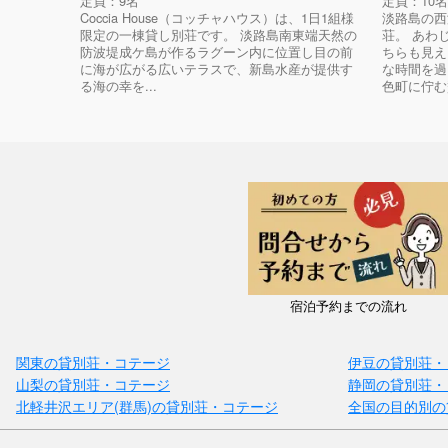
定員：9名
定員：10名
Coccia House（コッチャハウス）は、1日1組様
淡路島の西
限定の一棟貸し別荘です。 淡路島南東端天然の
荘。 あわ
防波堤成ケ島が作るラグーン内に位置し目の前
ちらも見え
に海が広がる広いテラスで、新島水産が提供す
な時間を過
る海の幸を...
色町に佇む
宿泊予約までの流れ
関東の貸別荘・コテージ
伊豆の貸別荘・
山梨の貸別荘・コテージ
静岡の貸別荘・
北軽井沢エリア(群馬)の貸別荘・コテージ
全国の目的別の