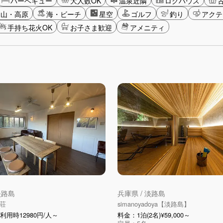
バーベキュー
大人数OK
温泉近隣
ログハウス
山・高原
海・ビーチ
星空
ゴルフ
釣り
アクテ
手持ち花火OK
お子さま歓迎
アメニティ
淡路島
兵庫県 / 淡路島
荘
simanoyadoya【淡路島】
利用時12980円/人～
料金：1泊(2名)¥59,000～