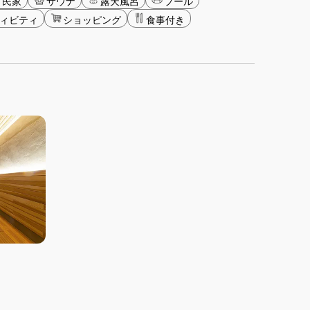
古民家
サウナ
露天風呂
プール
ィビティ
ショッピング
食事付き