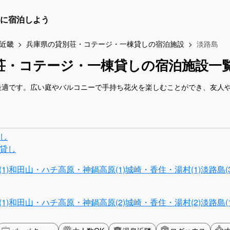
に宿泊しよう
近畿
兵庫県の貸別荘・コテージ・一棟貸しの宿泊施設
淡路島
荘・コテージ・一棟貸しの宿泊施設一
最適です。広い庭やバルコニーで手持ち花火を楽しむことができ、友人
し
貸し
1)
和田山・ハチ高原・神鍋高原(1)
城崎・香住・湯村(1)
淡路島(3
1)
和田山・ハチ高原・神鍋高原(2)
城崎・香住・湯村(2)
淡路島(1