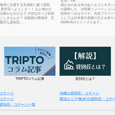
定員：5名
海岸に位置する五色町に建つ貸別
温かみのある木のぬくもりとモダン
じ星空荘へようこそ！！ 山と海がど
が調和した、古民家リノベーション
る静かな丘の上で 大切な方々と特別
特筆すべきはサウナ。完全プライベ
ごしませんか？ 淡路島の西海岸、五
としては日本最大規模の広さを誇り
贅沢な貸別荘...
HARVIAのストーブ２台で...
TRIPTOコラム記事
貸別荘とは？
コテージ
沖縄の貸別荘・コテージ
コテージ
那須エリア(栃木)の貸別荘・コテ
貸別荘・コテージ一覧