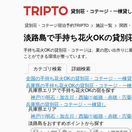
貸別荘・コテージ・一棟貸し
貸別荘・コテージ宿泊予約TRIPTO
施設一覧
関西・
淡路島で手持ち花火OKの貸別
手持ち花火OKの貸別荘・コテージは、夏の思い出作りに
ことができる環境が整っています。
カテゴリ検索
詳細検索
全国の手持ち花火OKの貸別荘・コテージ・一棟貸
兵庫県の手持ち花火OKの貸別荘・コテージ・一棟
兵庫県エリアで手持ち花火OKの宿を探す
神戸(1)
明石・加古川・西脇(1)
姫路・赤穂・宍粟(
兵庫県の貸別荘・コテージ・一棟貸し
兵庫県エリア
神戸(1)
明石・加古川・西脇(1)
姫路・赤穂・宍粟(
淡路島をおすすめポイントから探す