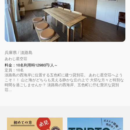
兵庫県 / 淡路島
あわじ星空荘
料金：10名利用時12980円/人～
定員：10名
淡路島の西海岸に位置する五色町に建つ貸別荘。 あわじ星空荘へよう
こそ！！ 山と海がどちらも見える静かな丘の上で 大切な方々と特別な
時間を過ごしませんか？ 淡路島の西海岸、五色町に佇む贅沢な貸別
荘...