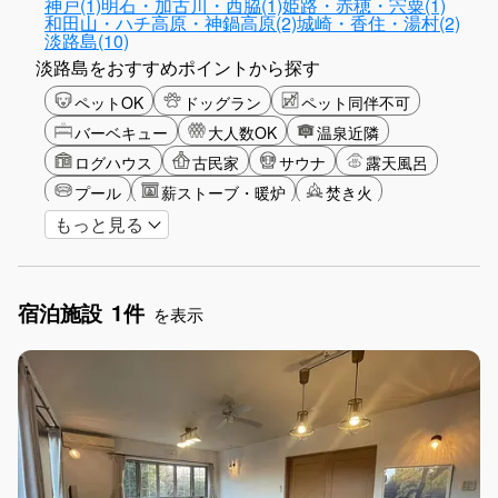
神戸(1)
明石・加古川・西脇(1)
姫路・赤穂・宍粟(1)
和田山・ハチ高原・神鍋高原(2)
城崎・香住・湯村(2)
淡路島(10)
淡路島をおすすめポイントから探す
ペットOK
ドッグラン
ペット同伴不可
バーベキュー
大人数OK
温泉近隣
ログハウス
古民家
サウナ
露天風呂
プール
薪ストーブ・暖炉
焚き火
もっと見る
カップル
山・高原
海・ビーチ
星空
ゴルフ
釣り
アクティビティ
ショッピング
食事付き
グリーンツーリズム
宿泊施設
1件
長期滞在
女子旅
手持ち花火OK
を表示
お子さま歓迎
アメニティ