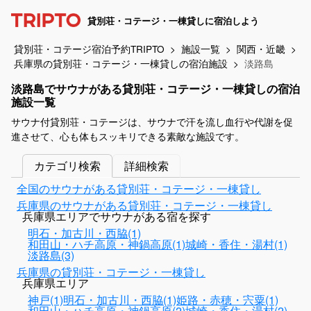
貸別荘・コテージ・一棟貸しに宿泊しよう
貸別荘・コテージ宿泊予約TRIPTO
施設一覧
関西・近畿
兵庫県の貸別荘・コテージ・一棟貸しの宿泊施設
淡路島
淡路島でサウナがある貸別荘・コテージ・一棟貸しの宿泊
施設一覧
サウナ付貸別荘・コテージは、サウナで汗を流し血行や代謝を促
進させて、心も体もスッキリできる素敵な施設です。
カテゴリ検索
詳細検索
全国のサウナがある貸別荘・コテージ・一棟貸し
兵庫県のサウナがある貸別荘・コテージ・一棟貸し
兵庫県エリアでサウナがある宿を探す
明石・加古川・西脇(1)
和田山・ハチ高原・神鍋高原(1)
城崎・香住・湯村(1)
淡路島(3)
兵庫県の貸別荘・コテージ・一棟貸し
兵庫県エリア
神戸(1)
明石・加古川・西脇(1)
姫路・赤穂・宍粟(1)
和田山・ハチ高原・神鍋高原(2)
城崎・香住・湯村(2)