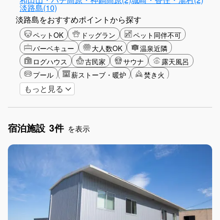
淡路島(10)
淡路島をおすすめポイントから探す
ペットOK
ドッグラン
ペット同伴不可
バーベキュー
大人数OK
温泉近隣
ログハウス
古民家
サウナ
露天風呂
プール
薪ストーブ・暖炉
焚き火
もっと見る
カップル
山・高原
海・ビーチ
星空
ゴルフ
釣り
アクティビティ
ショッピング
食事付き
グリーンツーリズム
宿泊施設
3件
長期滞在
女子旅
手持ち花火OK
を表示
お子さま歓迎
アメニティ