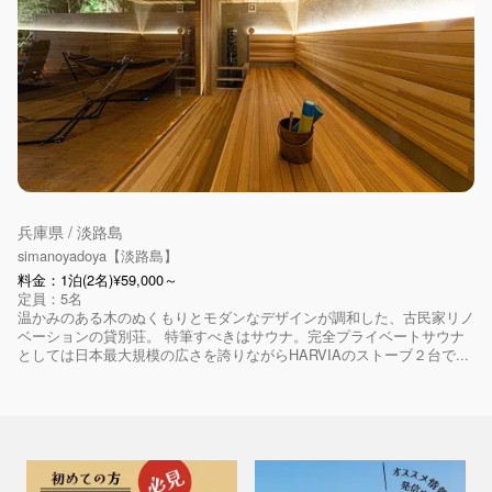
兵庫県 / 淡路島
simanoyadoya【淡路島】
料金：1泊(2名)¥59,000～
定員：5名
温かみのある木のぬくもりとモダンなデザインが調和した、古民家リノ
ベーションの貸別荘。 特筆すべきはサウナ。完全プライベートサウナ
としては日本最大規模の広さを誇りながらHARVIAのストーブ２台で...