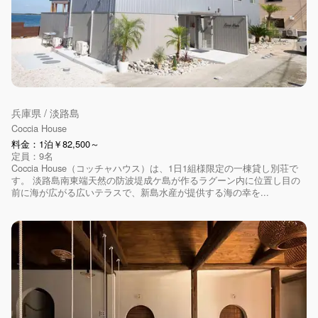
兵庫県 / 淡路島
Coccia House
料金：1泊￥82,500～
定員：9名
Coccia House（コッチャハウス）は、1日1組様限定の一棟貸し別荘で
す。 淡路島南東端天然の防波堤成ケ島が作るラグーン内に位置し目の
前に海が広がる広いテラスで、新島水産が提供する海の幸を...