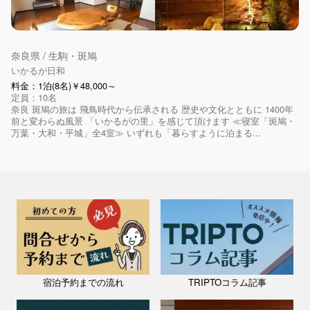
奈良県 / 生駒・斑鳩
いかるが日和
料金：1泊(8名)￥48,000～
定員：10名
奈良 斑鳩の旅は 飛鳥時代から伝承される 歴史や文化とともに 1400年
前と変わらぬ風景 「いかるがの里」を感じて頂けます ≪寝室「斑鳩・
万葉・大和・平城」全4室≫ いずれも「暮らすように泊まる...
宿泊予約までの流れ
TRIPTOコラム記事