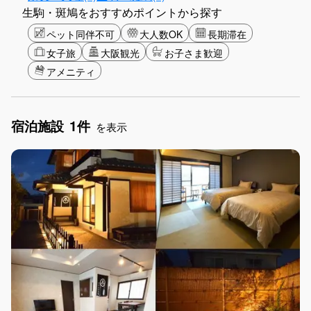
生駒・斑鳩をおすすめポイントから探す
ペット同伴不可
大人数OK
長期滞在
女子旅
大阪観光
お子さま歓迎
アメニティ
宿泊施設
1件
を表示