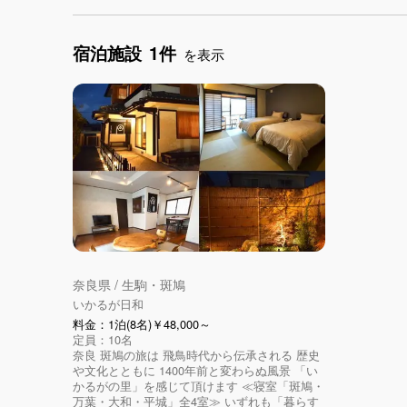
宿泊施設
1件
を表示
奈良県 / 生駒・斑鳩
いかるが日和
料金：1泊(8名)￥48,000～
定員：10名
奈良 斑鳩の旅は 飛鳥時代から伝承される 歴史
や文化とともに 1400年前と変わらぬ風景 「い
かるがの里」を感じて頂けます ≪寝室「斑鳩・
万葉・大和・平城」全4室≫ いずれも「暮らす