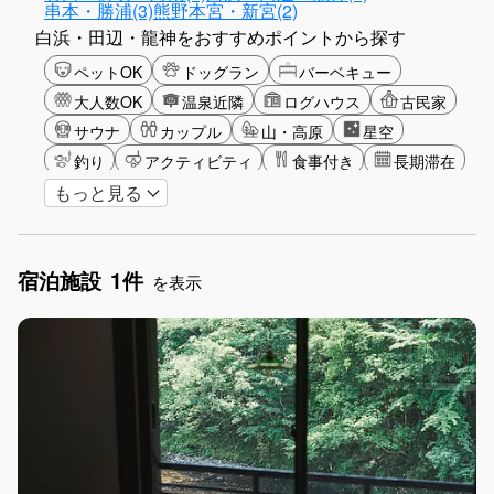
串本・勝浦(3)
熊野本宮・新宮(2)
白浜・田辺・龍神をおすすめポイントから探す
ペットOK
ドッグラン
バーベキュー
大人数OK
温泉近隣
ログハウス
古民家
サウナ
カップル
山・高原
星空
釣り
アクティビティ
食事付き
長期滞在
もっと見る
女子旅
手持ち花火OK
お子さま歓迎
宿泊施設
1件
を表示