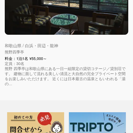
和歌山県 / 白浜・田辺・龍神
熊野四季亭
料金：1泊1名 ¥55,000～
定員：30名
熊野 四季亭は和歌山県にある一日一組限定の貸切コテージ／貸別荘で
す。 建物に面して流れる美しい清流と大自然の完全プライベート空間
をお楽しみいただけます。 近くには日本最古の温泉ともいわれる「湯
の...