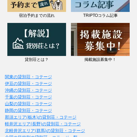
宿泊予約までの流れ
TRIPTOコラム記事
貸別荘とは？
掲載施設募集中！
関東の貸別荘・コテージ
伊豆の貸別荘・コテージ
沖縄の貸別荘・コテージ
千葉の貸別荘・コテージ
山梨の貸別荘・コテージ
静岡の貸別荘・コテージ
那須エリア(栃木)の貸別荘・コテージ
軽井沢エリア(長野)の貸別荘・コテージ
北軽井沢エリア(群馬)の貸別荘・コテージ
全国の目的別の貸別荘・コテージ一覧