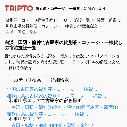
貸別荘・コテージ・一棟貸しに宿泊しよう
貸別荘・コテージ宿泊予約TRIPTO
施設一覧
関西・近畿
和歌山県の貸別荘・コテージ・一棟貸しの宿泊施設
白浜・田辺・龍神
白浜・田辺・龍神で古民家の貸別荘・コテージ・一棟貸し
の宿泊施設一覧
昔ながらの風情ある古民家を、懐かしさは残しつつリノベーショ
ンし、現代の設備を備えた貸別荘・コテージで日本の伝統と文化
に触れる体験を。
カテゴリ検索
詳細検索
全国の古民家の貸別荘・コテージ・一棟貸し
和歌山県の古民家の貸別荘・コテージ・一棟貸し
和歌山県エリアで古民家の宿を探す
白浜・田辺・龍神(1)
串本・勝浦(1)
熊野本宮・新宮(1)
和歌山県の貸別荘・コテージ・一棟貸し
和歌山県エリア
有田・御坊・海南(4)
白浜・田辺・龍神(7)