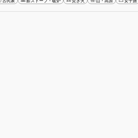
古民家
薪ストーブ・暖炉
焚き火
山・高原
女子旅