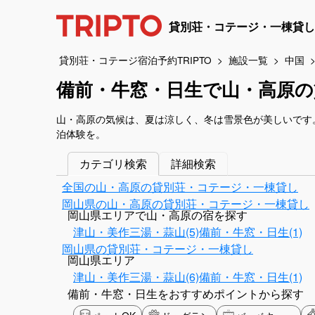
貸別荘・コテージ・一棟貸し
貸別荘・コテージ宿泊予約TRIPTO
施設一覧
中国
備前・牛窓・日生で山・高原の
山・高原の気候は、夏は涼しく、冬は雪景色が美しいです
泊体験を。
カテゴリ検索
詳細検索
全国の山・高原の貸別荘・コテージ・一棟貸し
岡山県の山・高原の貸別荘・コテージ・一棟貸し
岡山県エリアで山・高原の宿を探す
津山・美作三湯・蒜山(5)
備前・牛窓・日生(1)
岡山県の貸別荘・コテージ・一棟貸し
岡山県エリア
津山・美作三湯・蒜山(6)
備前・牛窓・日生(1)
備前・牛窓・日生をおすすめポイントから探す