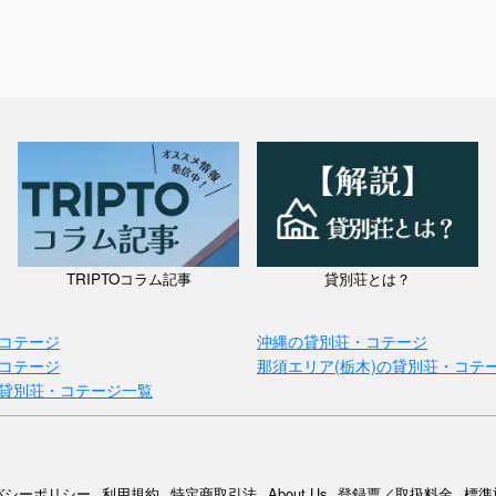
TRIPTOコラム記事
貸別荘とは？
コテージ
沖縄の貸別荘・コテージ
コテージ
那須エリア(栃木)の貸別荘・コテ
貸別荘・コテージ一覧
バシーポリシー
利用規約
特定商取引法
About Us
登録票／取扱料金
標準