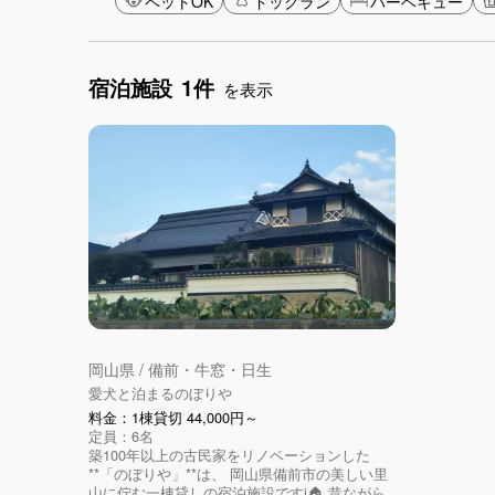
ペットOK
ドッグラン
バーベキュー
宿泊施設
1件
を表示
岡山県 / 備前・牛窓・日生
愛犬と泊まるのぼりや
料金：1棟貸切 44,000円～
定員：6名
築100年以上の古民家をリノベーションした
**「のぼりや」**は、 岡山県備前市の美しい里
山に佇む一棟貸しの宿泊施設ですi🏠 昔ながら