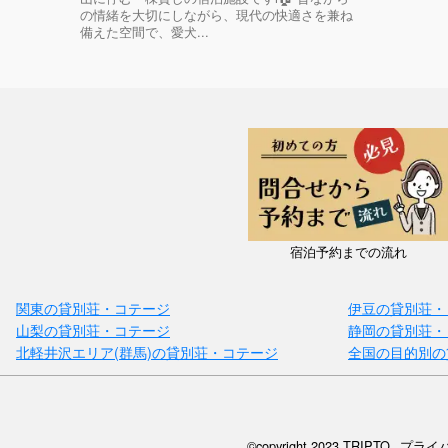
の情緒を大切にしながら、現代の快適さを兼ね
備えた空間で、愛犬...
宿泊予約までの流れ
関東の貸別荘・コテージ
伊豆の貸別荘・
山梨の貸別荘・コテージ
静岡の貸別荘・
北軽井沢エリア(群馬)の貸別荘・コテージ
全国の目的別の
©copyright 2023 TRIPTO
プライ