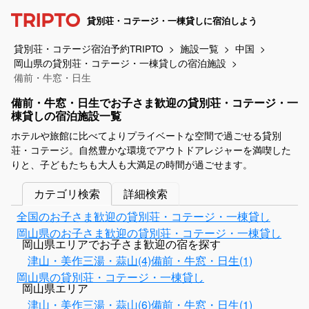
貸別荘・コテージ・一棟貸しに宿泊しよう
貸別荘・コテージ宿泊予約TRIPTO
施設一覧
中国
岡山県の貸別荘・コテージ・一棟貸しの宿泊施設
備前・牛窓・日生
備前・牛窓・日生でお子さま歓迎の貸別荘・コテージ・一
棟貸しの宿泊施設一覧
ホテルや旅館に比べてよりプライベートな空間で過ごせる貸別
荘・コテージ。自然豊かな環境でアウトドアレジャーを満喫した
りと、子どもたちも大人も大満足の時間が過ごせます。
カテゴリ検索
詳細検索
全国のお子さま歓迎の貸別荘・コテージ・一棟貸し
岡山県のお子さま歓迎の貸別荘・コテージ・一棟貸し
岡山県エリアでお子さま歓迎の宿を探す
津山・美作三湯・蒜山(4)
備前・牛窓・日生(1)
岡山県の貸別荘・コテージ・一棟貸し
岡山県エリア
津山・美作三湯・蒜山(6)
備前・牛窓・日生(1)