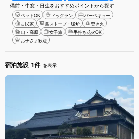
備前・牛窓・日生をおすすめポイントから探す
ペットOK
ドッグラン
バーベキュー
古民家
薪ストーブ・暖炉
焚き火
山・高原
女子旅
手持ち花火OK
お子さま歓迎
宿泊施設
1件
を表示