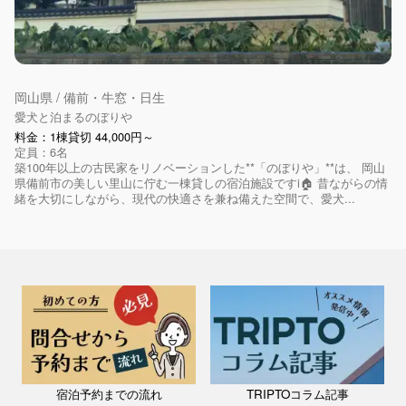
岡山県 / 備前・牛窓・日生
愛犬と泊まるのぼりや
料金：1棟貸切 44,000円～
定員：6名
築100年以上の古民家をリノベーションした**「のぼりや」**は、 岡山
県備前市の美しい里山に佇む一棟貸しの宿泊施設ですi🏠 昔ながらの情
緒を大切にしながら、現代の快適さを兼ね備えた空間で、愛犬...
宿泊予約までの流れ
TRIPTOコラム記事