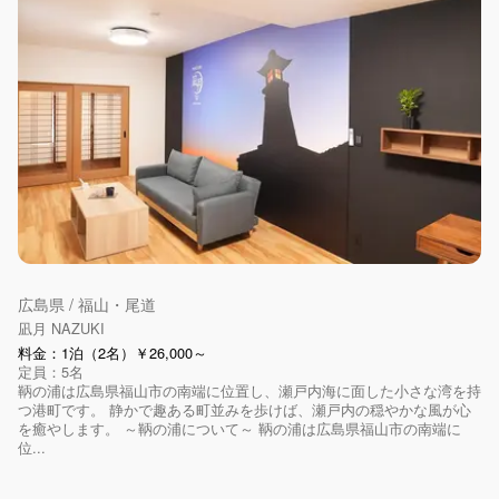
広島県 / 福山・尾道
凪月 NAZUKI
料金：1泊（2名）￥26,000～
定員：5名
鞆の浦は広島県福山市の南端に位置し、瀬戸内海に面した小さな湾を持
つ港町です。 静かで趣ある町並みを歩けば、瀬戸内の穏やかな風が心
を癒やします。 ～鞆の浦について～ 鞆の浦は広島県福山市の南端に
位...