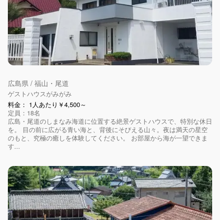
広島県 / 福山・尾道
ゲストハウスがみがみ
料金： 1人あたり￥4,500～
定員：18名
広島・尾道のしまなみ海道に位置する絶景ゲストハウスで、特別な休日
を。 目の前に広がる青い海と、背後にそびえる山々。夜は満天の星空
のもと、究極の癒しを体験してください。 お部屋から海が一望できま
す...