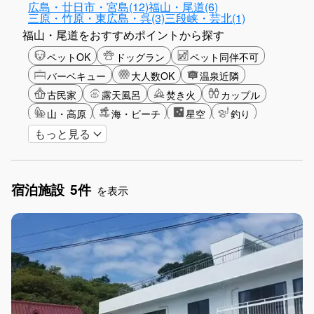
広島・廿日市・宮島(12)
福山・尾道(6)
三原・竹原・東広島・呉(3)
三段峡・芸北(1)
福山・尾道をおすすめポイントから探す
ペットOK
ドッグラン
ペット同伴不可
バーベキュー
大人数OK
温泉近隣
古民家
露天風呂
焚き火
カップル
山・高原
海・ビーチ
星空
釣り
もっと見る
アクティビティ
長期滞在
女子旅
駅から徒歩圏内
手持ち花火OK
お子さま歓迎
アメニティ
宿泊施設
5件
を表示