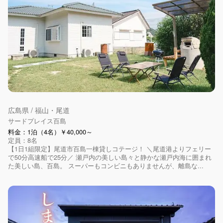
広島県 / 福山・尾道
サードプレイス百島
料金：1泊（4名）￥40,000～
定員：8名
【1日1組限定】尾道市百島一棟貸しコテージ！ ＼尾道港よりフェリー
で50分高速船で25分／ 瀬戸内の美しい島々と静かな瀬戸内海に囲まれ
た美しい島、百島。 スーパーもコンビニもありませんが、離島な...