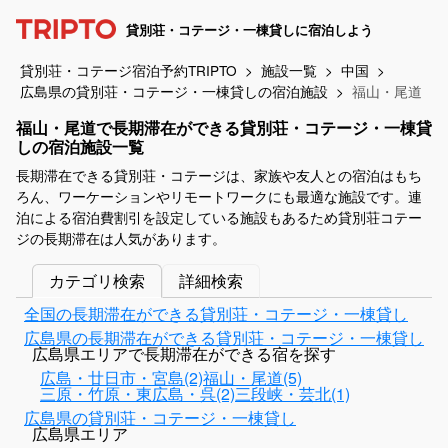
貸別荘・コテージ・一棟貸しに宿泊しよう
貸別荘・コテージ宿泊予約TRIPTO
施設一覧
中国
広島県の貸別荘・コテージ・一棟貸しの宿泊施設
福山・尾道
福山・尾道で長期滞在ができる貸別荘・コテージ・一棟貸
しの宿泊施設一覧
長期滞在できる貸別荘・コテージは、家族や友人との宿泊はもち
ろん、ワーケーションやリモートワークにも最適な施設です。連
泊による宿泊費割引を設定している施設もあるため貸別荘コテー
ジの長期滞在は人気があります。
カテゴリ検索
詳細検索
全国の長期滞在ができる貸別荘・コテージ・一棟貸し
広島県の長期滞在ができる貸別荘・コテージ・一棟貸し
広島県エリアで長期滞在ができる宿を探す
広島・廿日市・宮島(2)
福山・尾道(5)
三原・竹原・東広島・呉(2)
三段峡・芸北(1)
広島県の貸別荘・コテージ・一棟貸し
広島県エリア