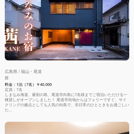
広島県 / 福山・尾道
茜
料金：1泊（7名）￥40,000
定員：7名
しまなみ海道、最初の島、尾道市向島に7名様までご宿泊いただける一
棟貸しがオープンしました！ 尾道市街地からはフェリーですぐ、サイ
クリングの拠点としても人気の向島で、非日常のひとときをお過ごしい
た...