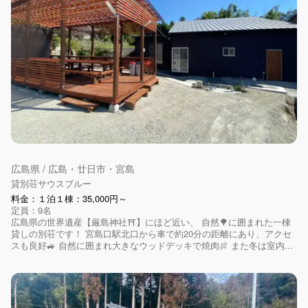
広島県 / 広島・廿日市・宮島
貸別荘サウスブルー
料金：１泊１棟：35,000円～
定員：9名
広島県の世界遺産【厳島神社⛩】にほど近い、 自然🌳に囲まれた一棟
貸しの別荘です！ 宮島口駅北口から車で約20分の距離にあり、アクセ
スも良好🚙 自然に囲まれ大きなウッドデッキで焼肉🍖 また冬は室内...