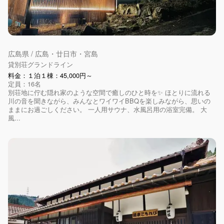
広島県 / 広島・廿日市・宮島
貸別荘グランドライン
料金：１泊１棟：45,000円～
定員：16名
別荘地に佇む隠れ家のような空間で癒しのひと時を✨ ほとりに流れる
川の音を聞きながら、みんなとワイワイBBQを楽しみながら、思いの
ままにお過ごしください。 一人用サウナ、水風呂用の浴室完備。 大
風...