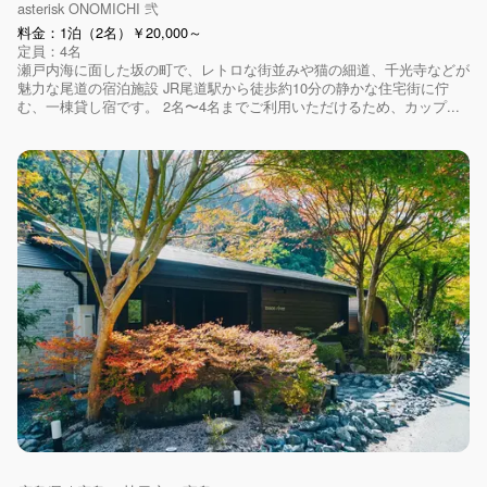
asterisk ONOMICHI 弐
料金：1泊（2名）￥20,000～
定員：4名
瀬戸内海に面した坂の町で、レトロな街並みや猫の細道、千光寺などが
魅力な尾道の宿泊施設 JR尾道駅から徒歩約10分の静かな住宅街に佇
む、一棟貸し宿です。 2名〜4名までご利用いただけるため、カップ...