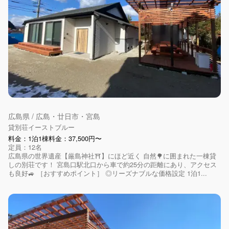
広島県 / 広島・廿日市・宮島
貸別荘イーストブルー
料金：1泊1棟料金：37,500円〜
定員：12名
広島県の世界遺産【厳島神社⛩】にほど近く 自然🌳に囲まれた一棟貸
しの別荘です！ 宮島口駅北口から車で約25分の距離にあり、アクセス
も良好🚙 ［おすすめポイント］ ◎リーズナブルな価格設定 1泊1...