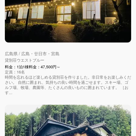
広島県 / 広島・廿日市・宮島
貸別荘ウエストブルー
料金：1泊1棟料金：47,500円～
定員：16名
時間を忘れるほど楽しめる貸別荘を作りました。非日常をお楽しみくだ
さい。 自然に囲まれ、気持ちの良い時間を過ごせます。スキー場、ゴ
ルフ場、牧場、農園等、たくさんの良いものに囲まれています。 ［お
す...