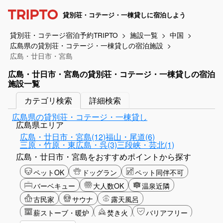
貸別荘・コテージ・一棟貸しに宿泊しよう
貸別荘・コテージ宿泊予約TRIPTO
施設一覧
中国
広島県の貸別荘・コテージ・一棟貸しの宿泊施設
広島・廿日市・宮島
広島・廿日市・宮島の貸別荘・コテージ・一棟貸しの宿泊
施設一覧
カテゴリ検索
詳細検索
広島県の貸別荘・コテージ・一棟貸し
広島県エリア
広島・廿日市・宮島(12)
福山・尾道(6)
三原・竹原・東広島・呉(3)
三段峡・芸北(1)
広島・廿日市・宮島をおすすめポイントから探す
ペットOK
ドッグラン
ペット同伴不可
バーベキュー
大人数OK
温泉近隣
古民家
サウナ
露天風呂
薪ストーブ・暖炉
焚き火
バリアフリー