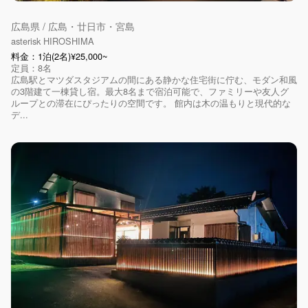
広島県 / 広島・廿日市・宮島
asterisk HIROSHIMA
料金：1泊(2名)¥25,000~
定員：8名
広島駅とマツダスタジアムの間にある静かな住宅街に佇む、モダン和風
の3階建て一棟貸し宿。最大8名まで宿泊可能で、ファミリーや友人グ
ループとの滞在にぴったりの空間です。 館内は木の温もりと現代的な
デ...