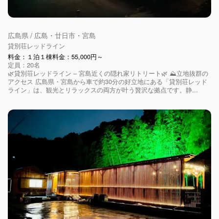
広島県 / 広島・廿日市・宮島
貸別荘レッドライン
料金：１泊１棟料金：55,000円～
定員：20名
🌿貸別荘レッドライン – 宮島近くの隠れ家リトリート🌿 ⛰️立地抜群の
アクセス 広島県・宮島から車で約30分の好立地にある「貸別荘レッド
ライン」は、観光とリラックスの両方が叶う贅沢な拠点です。静...