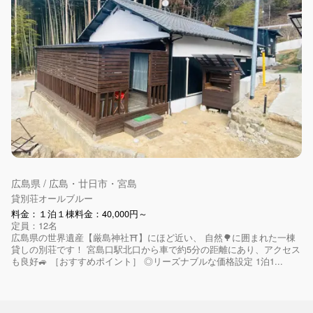
広島県 / 広島・廿日市・宮島
貸別荘オールブルー
料金：１泊１棟料金：40,000円～
定員：12名
広島県の世界遺産【厳島神社⛩】にほど近い、 自然🌳に囲まれた一棟
貸しの別荘です！ 宮島口駅北口から車で約5分の距離にあり、アクセス
も良好🚙 ［おすすめポイント］ ◎リーズナブルな価格設定 1泊1...