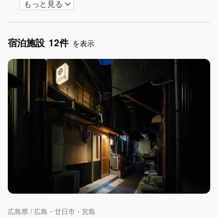
もっと見る
カップル
山・高原
星空
雪シーズン
ゴルフ
グランピング
長期滞在
女子旅
駅から徒歩圏内
手持ち花火OK
お子さま歓迎
宿泊施設
12件
を表示
広島県 / 広島・廿日市・宮島