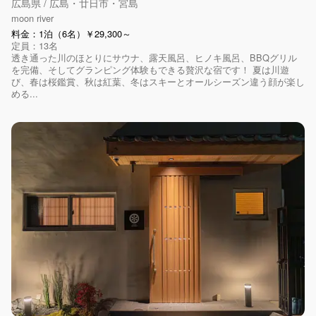
広島県 / 広島・廿日市・宮島
moon river
料金：1泊（6名）￥29,300～
定員：13名
透き通った川のほとりにサウナ、露天風呂、ヒノキ風呂、BBQグリル
を完備、そしてグランピング体験もできる贅沢な宿です！ 夏は川遊
び、春は桜鑑賞、秋は紅葉、冬はスキーとオールシーズン違う顔が楽し
める...