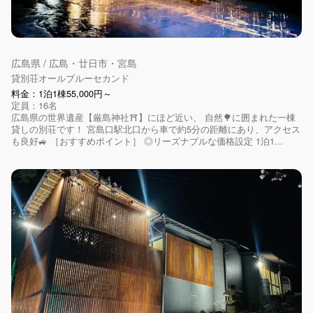
広島県 / 広島・廿日市・宮島
貸別荘オールブルーセカンド
料金：1泊1棟55,000円～
定員：16名
広島県の世界遺産【厳島神社⛩】にほど近い、 自然🌳に囲まれた一棟
貸しの別荘です！ 宮島口駅北口から車で約5分の距離にあり、アクセス
も良好🚙 ［おすすめポイント］ ◎リーズナブルな価格設定 1泊1...