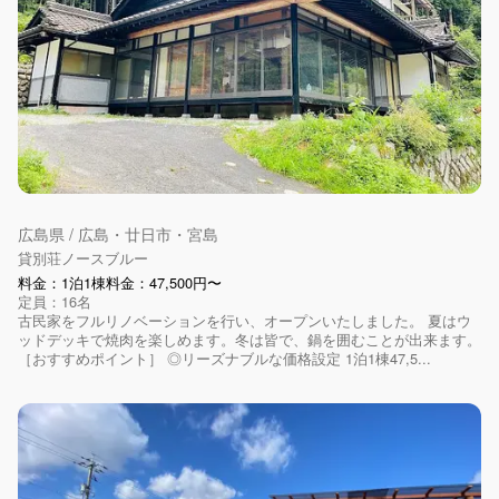
広島県 / 広島・廿日市・宮島
貸別荘ノースブルー
料金：1泊1棟料金：47,500円〜
定員：16名
古民家をフルリノベーションを行い、オープンいたしました。 夏はウ
ッドデッキで焼肉を楽しめます。冬は皆で、鍋を囲むことが出来ます。
［おすすめポイント］ ◎リーズナブルな価格設定 1泊1棟47,5...