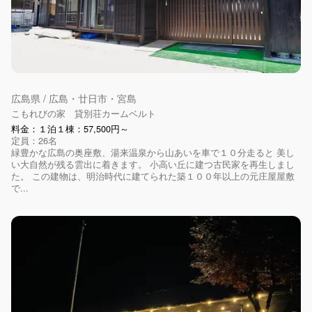
広島県 / 広島・廿日市・宮島
こもれびの家 貸別荘カームベルト
料金：１泊１棟：57,500円～
定員：26名
緑豊かな広島の奥座敷、湯来温泉から山あいを車で１０分走ると 美し
い大自然が残る雲出に着きます。 小高い丘に建つ古民家を再生しまし
た。 この建物は、明治時代に建てられた築１００年以上の元庄屋屋敷
で...