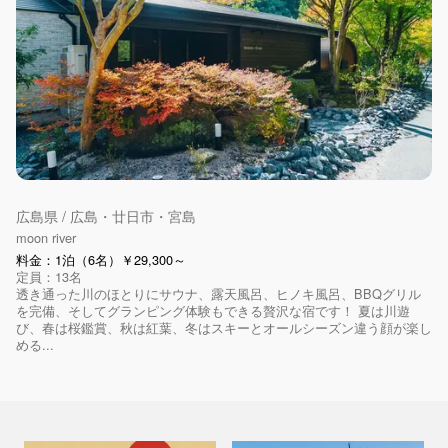
広島県 / 広島・廿日市・宮島
moon river
料金：1泊（6名）￥29,300～
定員：13名
透き通った川のほとりにサウナ、露天風呂、ヒノキ風呂、BBQグリル
を完備、そしてグランピング体験もできる贅沢な宿です！ 夏は川遊
び、春は桜鑑賞、秋は紅葉、冬はスキーとオールシーズン違う顔が楽し
める...