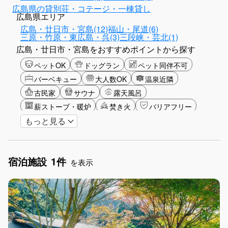
広島県の貸別荘・コテージ・一棟貸し
広島県エリア
広島・廿日市・宮島(12)
福山・尾道(6)
三原・竹原・東広島・呉(3)
三段峡・芸北(1)
広島・廿日市・宮島をおすすめポイントから探す
ペットOK
ドッグラン
ペット同伴不可
バーベキュー
大人数OK
温泉近隣
古民家
サウナ
露天風呂
薪ストーブ・暖炉
焚き火
バリアフリー
もっと見る
カップル
山・高原
星空
雪シーズン
ゴルフ
グランピング
長期滞在
女子旅
駅から徒歩圏内
手持ち花火OK
お子さま歓迎
宿泊施設
1件
を表示