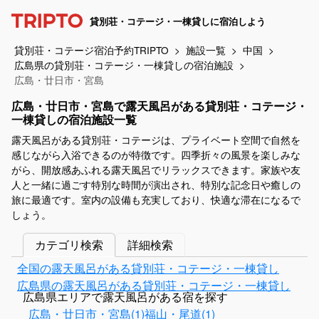
貸別荘・コテージ・一棟貸しに宿泊しよう
貸別荘・コテージ宿泊予約TRIPTO
施設一覧
中国
広島県の貸別荘・コテージ・一棟貸しの宿泊施設
広島・廿日市・宮島
広島・廿日市・宮島で露天風呂がある貸別荘・コテージ・
一棟貸しの宿泊施設一覧
露天風呂がある貸別荘・コテージは、プライベート空間で自然を
感じながら入浴できるのが特徴です。四季折々の風景を楽しみな
がら、開放感あふれる露天風呂でリラックスできます。家族や友
人と一緒に過ごす特別な時間が演出され、特別な記念日や癒しの
旅に最適です。室内の設備も充実しており、快適な滞在になるで
しょう。
カテゴリ検索
詳細検索
全国の露天風呂がある貸別荘・コテージ・一棟貸し
広島県の露天風呂がある貸別荘・コテージ・一棟貸し
広島県エリアで露天風呂がある宿を探す
広島・廿日市・宮島(1)
福山・尾道(1)