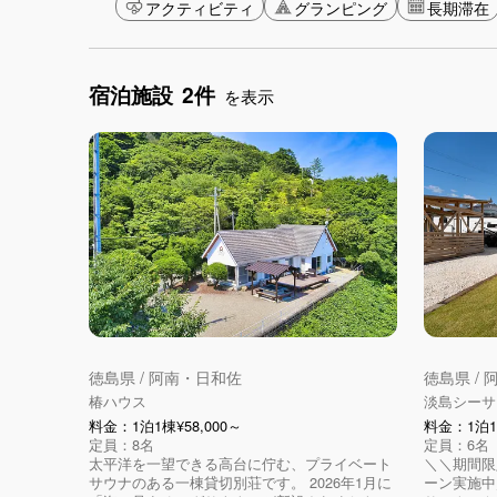
アクティビティ
グランピング
長期滞在
宿泊施設
2件
を表示
徳島県 / 阿南・日和佐
徳島県 /
椿ハウス
淡島シーサ
料金：1泊1棟¥58,000～
料金：1泊1棟
定員：8名
定員：6名
太平洋を一望できる高台に佇む、プライベート
＼＼期間限
サウナのある一棟貸切別荘です。 2026年1月に
ーン実施中