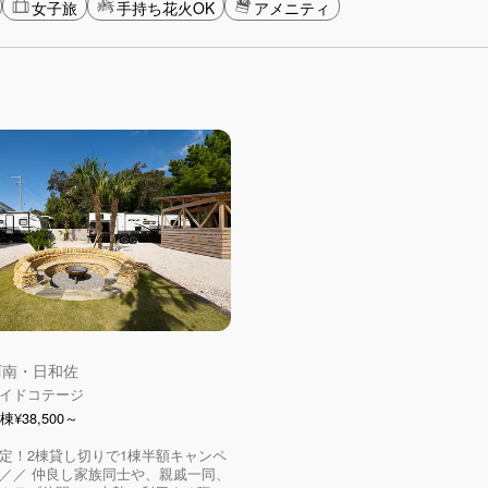
女子旅
手持ち花火OK
アメニティ
 阿南・日和佐
イドコテージ
¥38,500～
定！2棟貸し切りで1棟半額キャンペ
／／ 仲良し家族同士や、親戚一同、