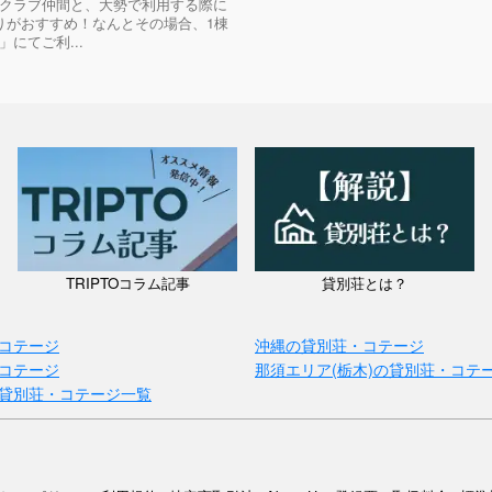
クラブ仲間と、大勢で利用する際に
りがおすすめ！なんとその場合、1棟
にてご利...
TRIPTOコラム記事
貸別荘とは？
コテージ
沖縄の貸別荘・コテージ
コテージ
那須エリア(栃木)の貸別荘・コテ
貸別荘・コテージ一覧