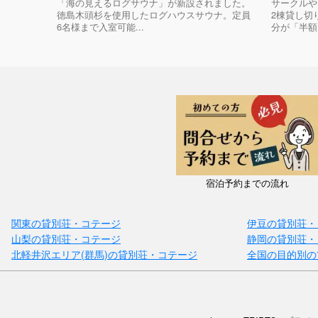
「海の見えるログサウナ」が新設されました。
サークルや
徳島木頭杉を使用したログハウスサウナ。定員
2棟貸し切
6名様まで入室可能...
分が「半額」
宿泊予約までの流れ
関東の貸別荘・コテージ
伊豆の貸別荘・
山梨の貸別荘・コテージ
静岡の貸別荘・
北軽井沢エリア(群馬)の貸別荘・コテージ
全国の目的別の