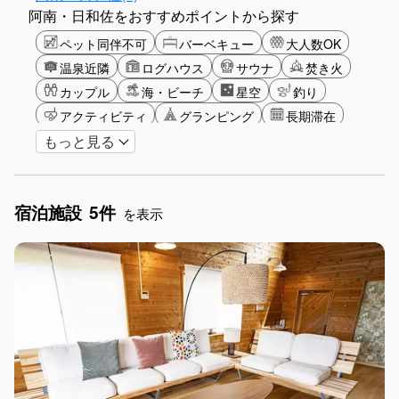
阿南・日和佐をおすすめポイントから探す
ペット同伴不可
バーベキュー
大人数OK
温泉近隣
ログハウス
サウナ
焚き火
カップル
海・ビーチ
星空
釣り
アクティビティ
グランピング
長期滞在
もっと見る
女子旅
手持ち花火OK
アメニティ
宿泊施設
5件
を表示