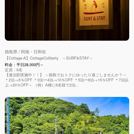
徳島県 / 阿南・日和佐
【Cottage-A】CottageColiberty ～SURF&STAY～
料金：平日28,000円～
定員：6名
【連泊割実施中！！】 ～徳島でおトクにゆったり過ごしませんか？～
＊2泊→5％OFF ＊3泊ー4泊→10％OFF ＊5泊ー6泊→15％OFF ＊7泊以
上→20％OFF～ （例）A棟に6名様で2泊...