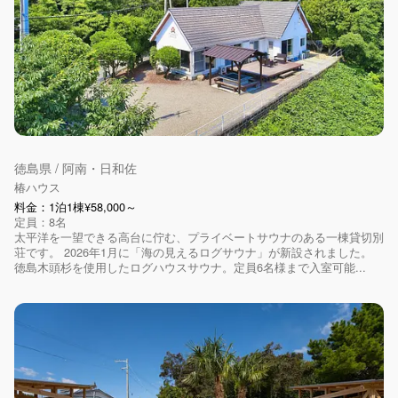
徳島県 / 阿南・日和佐
椿ハウス
料金：1泊1棟¥58,000～
定員：8名
太平洋を一望できる高台に佇む、プライベートサウナのある一棟貸切別
荘です。 2026年1月に「海の見えるログサウナ」が新設されました。
徳島木頭杉を使用したログハウスサウナ。定員6名様まで入室可能...