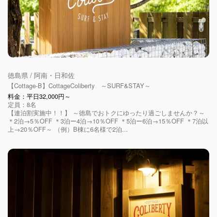
徳島県 / 阿南・日和佐
【Cottage-B】CottageColiberty ～SURF&STAY～
料金：平日32,000円～
定員：8名
【連泊割実施中！！】 ～徳島でおトクにゆったり過ごしませんか？～
＊2泊→5％OFF ＊3泊ー4泊→10％OFF ＊5泊ー6泊→15％OFF ＊7泊以
上→20％OFF～ （例）B棟に6名様で2泊...