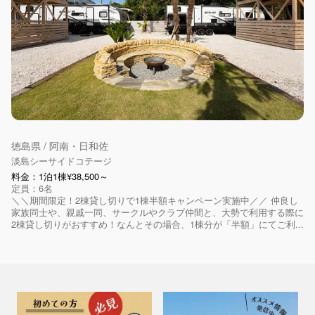
徳島県 / 阿南・日和佐
淡島シーサイドコテージ
料金：1泊1棟¥38,500～
定員：6名
＼＼期間限定！2棟貸し切りで1棟半額キャンペーン実施中／／ 仲良し
家族同士や、親戚一同、サークルやクラブ仲間と、大勢で利用する際に
2棟貸し切りがおすすめ！なんとその場合、1棟分が「半額」にてご利...