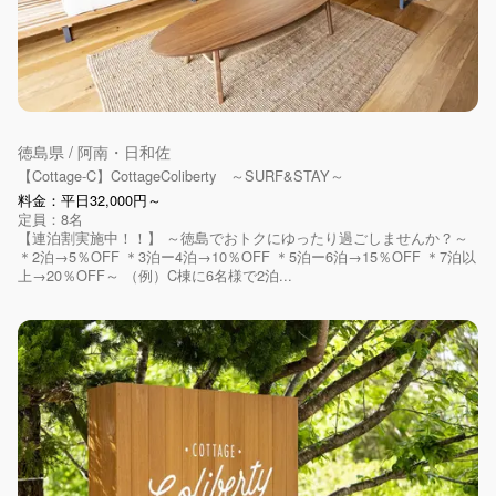
徳島県 / 阿南・日和佐
【Cottage-C】CottageColiberty ～SURF&STAY～
料金：平日32,000円～
定員：8名
【連泊割実施中！！】 ～徳島でおトクにゆったり過ごしませんか？～
＊2泊→5％OFF ＊3泊ー4泊→10％OFF ＊5泊ー6泊→15％OFF ＊7泊以
上→20％OFF～ （例）C棟に6名様で2泊...