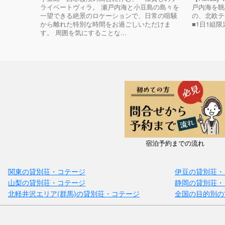
ライベートヴィラ。 瀬戸内海と小豆島の島々を
戸内海を眺
一望できる絶景のロケーションで、日常の喧騒
の、北欧テ
から離れた特別な時間をお過ごしいただけま
■1日1組限
す。 周囲を気にすることな...
宿泊予約までの流れ
関東の貸別荘・コテージ
伊豆の貸別荘・
山梨の貸別荘・コテージ
静岡の貸別荘・
北軽井沢エリア(群馬)の貸別荘・コテージ
全国の目的別の