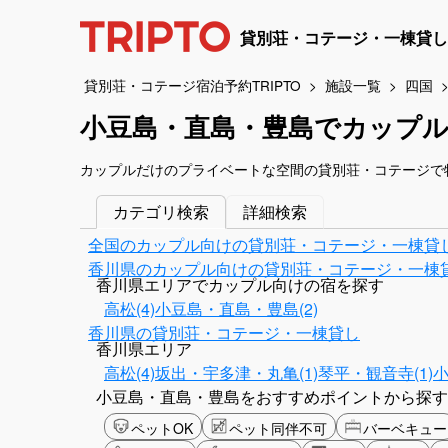
貸別荘・コテージ・一棟貸し
貸別荘・コテージ宿泊予約TRIPTO
施設一覧
四国
小豆島・直島・豊島でカップ
カップルだけのプライベートな空間の貸別荘・コテージで
カテゴリ検索
詳細検索
全国のカップル向けの貸別荘・コテージ・一棟貸
香川県のカップル向けの貸別荘・コテージ・一棟
香川県エリアでカップル向けの宿を探す
高松(4)
小豆島・直島・豊島(2)
香川県の貸別荘・コテージ・一棟貸し
香川県エリア
高松(4)
坂出・宇多津・丸亀(1)
琴平・観音寺(1)
小
小豆島・直島・豊島をおすすめポイントから探す
ペットOK
ペット同伴不可
バーベキュー