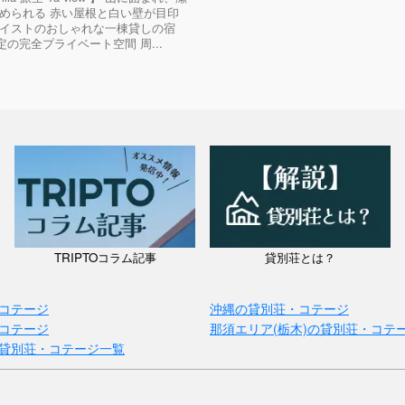
められる 赤い屋根と白い壁が目印
イストのおしゃれな一棟貸しの宿
定の完全プライベート空間 周...
TRIPTOコラム記事
貸別荘とは？
コテージ
沖縄の貸別荘・コテージ
コテージ
那須エリア(栃木)の貸別荘・コテ
貸別荘・コテージ一覧