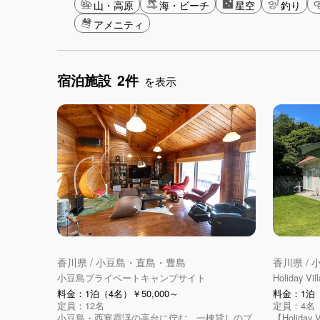
山・高原
海・ビーチ
星空
釣り
アメニティ
宿泊施設
2件
を表示
香川県 / 小豆島・直島・豊島
香川県 /
小豆島プライベートキャンプサイト
Holiday Vi
料金：1泊（4名）￥50,000～
料金：1泊（2
定員：12名
定員：4名
小豆島・西寒霞渓の高台に佇む、一棟貸しのプ
【Holiday