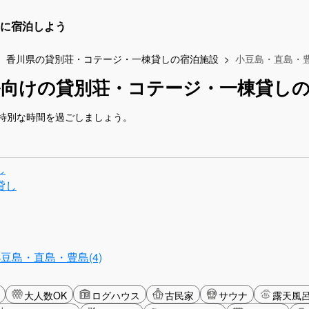
に宿泊しよう
香川県の貸別荘・コテージ・一棟貸しの宿泊施設
小豆島・直島・
ル向けの貸別荘・コテージ・一棟貸し
特別な時間を過ごしましょう。
し
貸し
豆島・直島・豊島(4)
大人数OK
ログハウス
古民家
サウナ
露天風