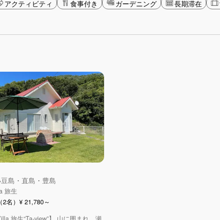
アクティビティ
食事付き
ガーデニング
長期滞在
 小豆島・直島・豊島
lla 旅生
名）¥ 21,780～
 Villa 旅生“Ta-view”】 山に囲まれ、瀬