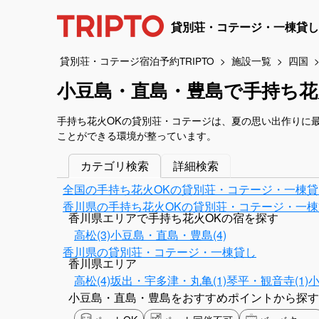
貸別荘・コテージ・一棟貸し
貸別荘・コテージ宿泊予約TRIPTO
施設一覧
四国
小豆島・直島・豊島で手持ち花
手持ち花火OKの貸別荘・コテージは、夏の思い出作りに
ことができる環境が整っています。
カテゴリ検索
詳細検索
全国の手持ち花火OKの貸別荘・コテージ・一棟貸
香川県の手持ち花火OKの貸別荘・コテージ・一棟
香川県エリアで手持ち花火OKの宿を探す
高松(3)
小豆島・直島・豊島(4)
香川県の貸別荘・コテージ・一棟貸し
香川県エリア
高松(4)
坂出・宇多津・丸亀(1)
琴平・観音寺(1)
小
小豆島・直島・豊島をおすすめポイントから探す