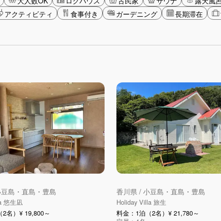
大人数OK
ログハウス
古民家
サウナ
露天風
アクティビティ
食事付き
ガーデニング
長期滞在
 小豆島・直島・豊島
香川県 / 小豆島・直島・豊島
lla 悠生凪
Holiday Villa 旅生
名）¥ 19,800～
料金：1泊（2名）¥ 21,780～