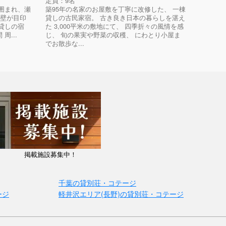
定員：9名
 山に囲まれ、瀬
築95年の名家のお屋敷を丁寧に改修した、 一棟
い壁が目印
貸しの古民家宿。 古き良き日本の暮らしを湛え
貸しの宿
た 3,000平米の敷地にて、 四季折々の風情を感
周...
じ、 旬の果実や野菜の収穫、 にわとり小屋ま
でお散歩な...
掲載施設募集中！
千葉の貸別荘・コテージ
ージ
軽井沢エリア(長野)の貸別荘・コテージ