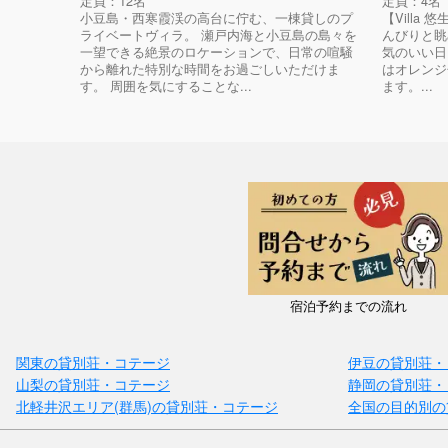
定員：12名
定員：4名
小豆島・西寒霞渓の高台に佇む、一棟貸しのプ
【Villa 
ライベートヴィラ。 瀬戸内海と小豆島の島々を
んびりと眺
一望できる絶景のロケーションで、日常の喧騒
気のいい日
から離れた特別な時間をお過ごしいただけま
はオレンジ
す。 周囲を気にすることな...
ます。...
宿泊予約までの流れ
関東の貸別荘・コテージ
伊豆の貸別荘・
山梨の貸別荘・コテージ
静岡の貸別荘・
北軽井沢エリア(群馬)の貸別荘・コテージ
全国の目的別の