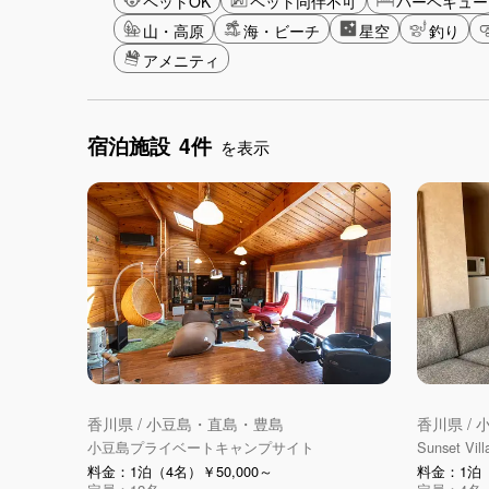
ペットOK
ペット同伴不可
バーベキュー
山・高原
海・ビーチ
星空
釣り
アメニティ
宿泊施設
4件
を表示
香川県 / 小豆島・直島・豊島
香川県 /
小豆島プライベートキャンプサイト
Sunset Vi
料金：1泊（4名）￥50,000～
料金：1泊（2