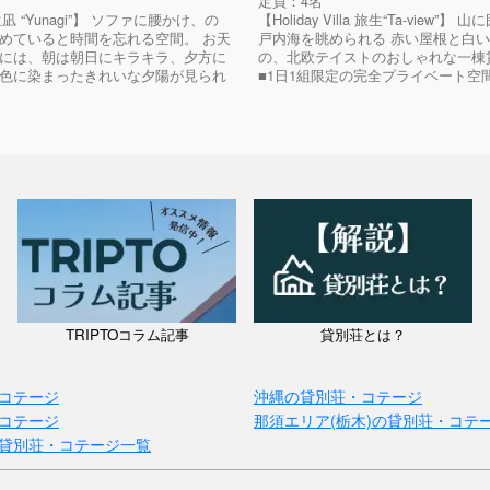
定員：4名
悠生凪 “Yunagi”】 ソファに腰かけ、の
【Holiday Villa 旅生“Ta-view”】
めていると時間を忘れる空間。 お天
戸内海を眺められる 赤い屋根と白
には、朝は朝日にキラキラ、夕方に
の、北欧テイストのおしゃれな一棟
色に染まったきれいな夕陽が見られ
■1日1組限定の完全プライベート空間 
TRIPTOコラム記事
貸別荘とは？
コテージ
沖縄の貸別荘・コテージ
コテージ
那須エリア(栃木)の貸別荘・コテ
貸別荘・コテージ一覧