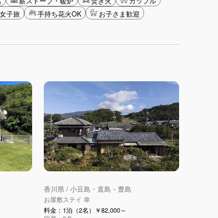
呂
薪ストーブ・暖炉
焚き火
カップル
女子旅
手持ち花火OK
お子さま歓迎
香川県 / 小豆島・直島・豊島
お屋敷ステイ 幸
料金：1泊（2名）￥82,000～